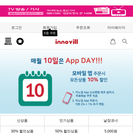
로그인
회원가입
주문조회
마이페이지
6종 쿠폰
신상품
인기상품
낱장코너
30% 할인상품
50% 할인상품
5,000원