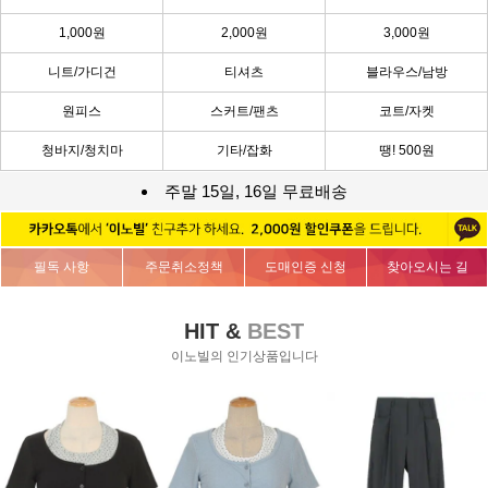
1,000원
2,000원
3,000원
니트/가디건
티셔츠
블라우스/남방
원피스
스커트/팬츠
코트/자켓
청바지/청치마
기타/잡화
땡! 500원
주말 15일, 16일 무료배송
필독 사항
주문취소정책
도매인증 신청
찾아오시는 길
HIT &
BEST
이노빌의 인기상품입니다