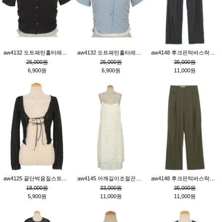
aw4132 도트패턴홀터레이어드St잔골지티_블랙
aw4132 도트패턴홀터레이어드St잔골지티_블루
aw4148 후크핀턱바스락팬츠_챠콜S
25,000원
25,000원
35,000원
6,900원
6,900원
11,000원
aw4125 끝단박음질스트랩오픈환편니트가디건_블랙
aw4145 어깨길이조절끈나시레이스러플원피스_아이보리
aw4148 후크핀턱바스락팬츠_카키M
18,000원
33,000원
35,000원
5,900원
11,000원
11,000원