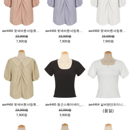
aw4466 뒷넥버튼셔링튜닉_핑크
aw4466 뒷넥버튼셔링튜닉_퍼플
aw4466 뒷넥버튼셔링튜닉_크림
23,000원
23,000원
23,000원
7,900원
7,900원
7,900원
aw4466 뒷넥버튼셔링튜닉_베이지
aw4465 둥근스퀘어넥티_블랙
aw4464 실버팬던트미니레이스티_크림
23,000원
10,000원
(품절)
7,900원
3,900원