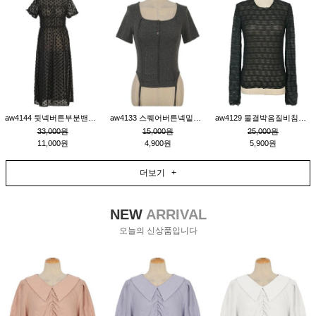
aw4144 뒷넥버튼부분밴딩레이어드비침원피스_블랙
aw4133 스퀘어버튼넥밑단줄잔골지환편티_챠콜
aw4129 물결박음질비침스판티_블랙
33,000원
15,000원
25,000원
11,000원
4,900원
5,900원
더보기 +
NEW
ARRIVAL
오늘의 신상품입니다