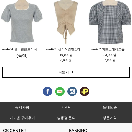
aw4464 실버팬던트미니레이스티_그레이
aw4463 센터셔링민소매티_베이지
aw4462 퍼프소매체크튜닉_네이비
(품절)
10,000원
23,000원
3,900원
7,900원
더보기 +
공지사항
Q&A
도매인증
이노빌 구매후기
상생점 문의
방문예약
CS CENTER
BANKING