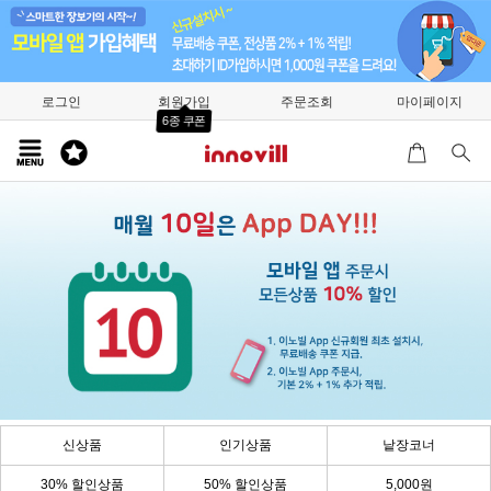
로그인
회원가입
주문조회
마이페이지
6종 쿠폰
신상품
인기상품
낱장코너
30% 할인상품
50% 할인상품
5,000원