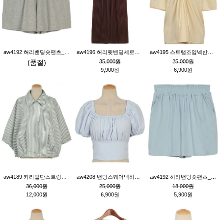
aw4192 허리밴딩숏팬츠_그레이
aw4196 허리뒷밴딩세로줄핀턱와이드팬츠_브라운
aw4195 스트랩조임넥반소매블라우스_연베이지
(품절)
35,000원
25,000원
9,900원
6,900원
aw4189 카라밑단스트링세로줄오버핏블라우스_크림
aw4208 밴딩스퀘어넥허리뒷트임블라우스_블루
aw4192 허리밴딩숏팬츠_블루
36,000원
25,000원
18,000원
12,000원
6,900원
5,900원