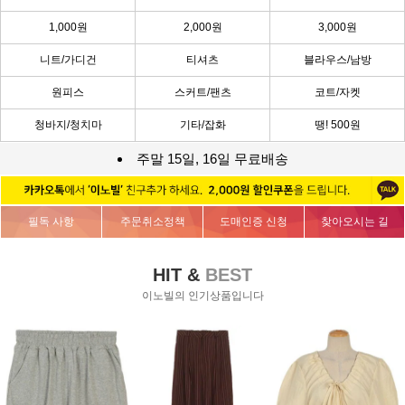
1,000원
2,000원
3,000원
니트/가디건
티셔츠
블라우스/남방
원피스
스커트/팬츠
코트/자켓
청바지/청치마
기타/잡화
땡! 500원
주말 15일, 16일 무료배송
필독 사항
주문취소정책
도매인증 신청
찾아오시는 길
HIT &
BEST
이노빌의 인기상품입니다