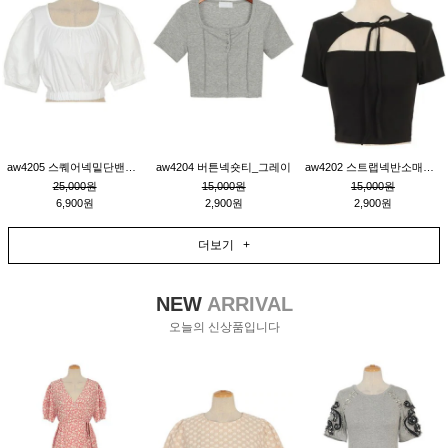
aw4205 스퀘어넥밑단밴딩숏블라우스_크림
aw4204 버튼넥숏티_그레이
aw4202 스트랩넥반소매숏티_블랙
25,000원
15,000원
15,000원
6,900원
2,900원
2,900원
더보기 +
NEW
ARRIVAL
오늘의 신상품입니다