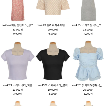
aw4524 패턴랩원피스_핑크
aw4523 플라워자수패턴튜닉_베이지
aw4522 스터드장식티_그레이
30,000원
20,000원
13,000원
9,900원
6,900원
4,900원
aw4521 스퀘어넥티_퍼플
aw4521 스퀘어넥티_블랙
aw4520 뒷지퍼셔링튜닉_블루
10,000원
10,000원
20,000원
3,900원
3,900원
6,900원