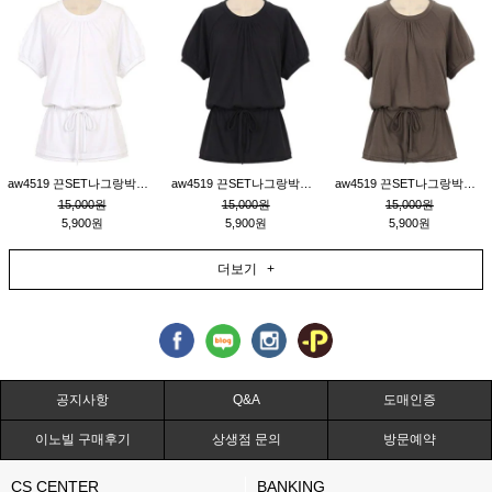
aw4519 끈SET나그랑박시티_크림
aw4519 끈SET나그랑박시티_블랙
aw4519 끈SET나그랑박시티_브라운
15,000원
15,000원
15,000원
5,900원
5,900원
5,900원
더보기 +
공지사항
Q&A
도매인증
이노빌 구매후기
상생점 문의
방문예약
CS CENTER
BANKING