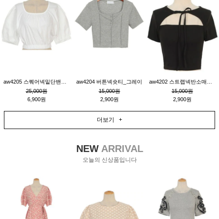
aw4205 스퀘어넥밑단밴딩숏블라우스_크림
aw4204 버튼넥숏티_그레이
aw4202 스트랩넥반소매숏티_블랙
25,000원
15,000원
15,000원
6,900원
2,900원
2,900원
더보기 +
NEW
ARRIVAL
오늘의 신상품입니다