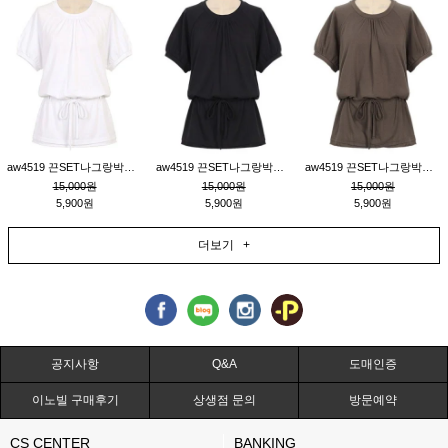
aw4519 끈SET나그랑박시티_크림
aw4519 끈SET나그랑박시티_블랙
aw4519 끈SET나그랑박시티_브라운
15,000원
15,000원
15,000원
5,900원
5,900원
5,900원
더보기 +
공지사항
Q&A
도매인증
이노빌 구매후기
상생점 문의
방문예약
CS CENTER
BANKING