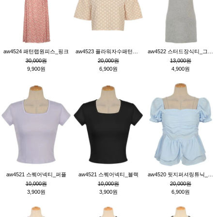
aw4524 패턴랩원피스_핑크
aw4523 플라워자수패턴튜닉_베이지
aw4522 스터드장식티_그레이
30,000원
20,000원
13,000원
9,900원
6,900원
4,900원
aw4521 스퀘어넥티_퍼플
aw4521 스퀘어넥티_블랙
aw4520 뒷지퍼셔링튜닉_블루
10,000원
10,000원
20,000원
3,900원
3,900원
6,900원