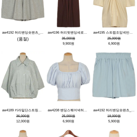
aw4192 허리밴딩숏팬츠_그레이
aw4196 허리뒷밴딩세로줄핀턱와이드팬츠_브라운
aw4195 스트랩조임넥반소매블라우스_연베이지
(품절)
35,000원
25,000원
9,900원
6,900원
aw4189 카라밑단스트링세로줄오버핏블라우스_크림
aw4208 밴딩스퀘어넥허리뒷트임블라우스_블루
aw4192 허리밴딩숏팬츠_블루
36,000원
25,000원
18,000원
12,000원
6,900원
5,900원