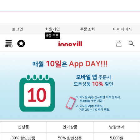
로그인
회원가입
주문조회
마이페이지
6종 쿠폰
신상품
인기상품
낱장코너
30% 할인상품
50% 할인상품
5,000원