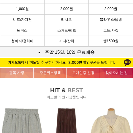
1,000원
2,000원
3,000원
니트/가디건
티셔츠
블라우스/남방
원피스
스커트/팬츠
코트/자켓
청바지/청치마
기타/잡화
땡! 500원
주말 15일, 16일 무료배송
필독 사항
주문취소정책
도매인증 신청
찾아오시는 길
HIT &
BEST
이노빌의 인기상품입니다