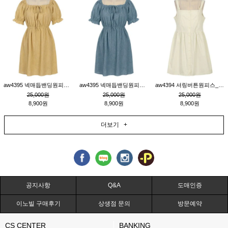
aw4395 넥매듭밴딩원피스_연겨자
aw4395 넥매듭밴딩원피스_블루
aw4394 셔링버튼원피스_연베이지
25,000원
25,000원
25,000원
8,900원
8,900원
8,900원
더보기 +
공지사항
Q&A
도매인증
이노빌 구매후기
상생점 문의
방문예약
CS CENTER
BANKING