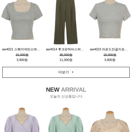
aw4021 스퀘어넥반소매숏티_그레이
aw4014 후크핀턱바스락팬츠_카키S
aw4023 라운드잔골지숏티_그레이
15,000원
35,000원
15,000원
3,900원
11,000원
3,900원
더보기 +
NEW
ARRIVAL
오늘의 신상품입니다