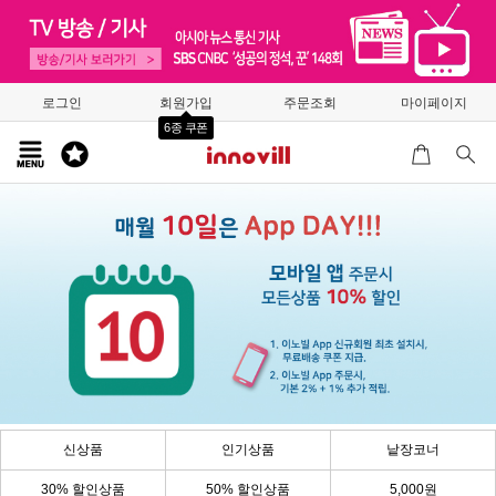
로그인
회원가입
주문조회
마이페이지
6종 쿠폰
신상품
인기상품
낱장코너
30% 할인상품
50% 할인상품
5,000원