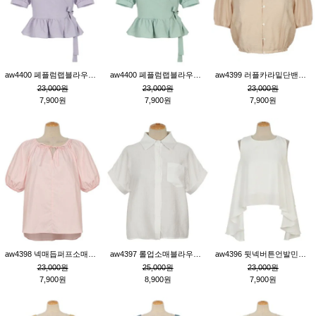
aw4400 페플럼랩블라우스_퍼플
aw4400 페플럼랩블라우스_민트
aw4399 러플카라밑단밴딩블라우스_연살구
23,000원
23,000원
23,000원
7,900원
7,900원
7,900원
aw4398 넥매듭퍼프소매튜닉_핑크
aw4397 롤업소매블라우스_크림
aw4396 뒷넥버튼언발민소매튜닉_크림
23,000원
25,000원
23,000원
7,900원
8,900원
7,900원