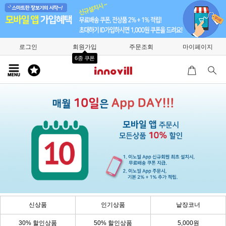
로그인
회원가입
주문조회
마이페이지
6종 쿠폰
신상품
인기상품
낱장코너
30% 할인상품
50% 할인상품
5,000원