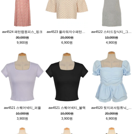
aw4524 패턴랩원피스_핑크
aw4523 플라워자수패턴튜닉_베이지
aw4522 스터드장식티_그레이
30,000원
20,000원
13,000원
9,900원
6,900원
4,900원
aw4521 스퀘어넥티_퍼플
aw4521 스퀘어넥티_블랙
aw4520 뒷지퍼셔링튜닉_블루
10,000원
10,000원
20,000원
3,900원
3,900원
6,900원