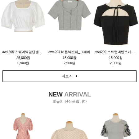
aw4205 스퀘어넥밑단밴딩숏블라우스_크림
aw4204 버튼넥숏티_그레이
aw4202 스트랩넥반소매숏티_블랙
25,000원
15,000원
15,000원
6,900원
2,900원
2,900원
더보기 +
NEW
ARRIVAL
오늘의 신상품입니다