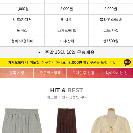
1,000원
2,000원
3,000원
니트/가디건
티셔츠
블라우스/남방
원피스
스커트/팬츠
코트/자켓
청바지/청치마
기타/잡화
땡! 500원
주말 15일, 16일 무료배송
필독 사항
주문취소정책
도매인증 신청
찾아오시는 길
HIT &
BEST
이노빌의 인기상품입니다