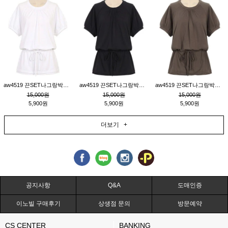
aw4519 끈SET나그랑박시티_크림
aw4519 끈SET나그랑박시티_블랙
aw4519 끈SET나그랑박시티_브라운
15,000원
15,000원
15,000원
5,900원
5,900원
5,900원
더보기 +
공지사항
Q&A
도매인증
이노빌 구매후기
상생점 문의
방문예약
CS CENTER
BANKING