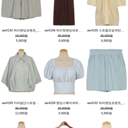
aw4192 허리밴딩숏팬츠_그레이
aw4196 허리뒷밴딩세로줄핀턱와이드팬츠_브라운
aw4195 스트랩조임넥반소매블라우스_연베이지
18,000원
35,000원
25,000원
5,900원
9,900원
6,900원
aw4189 카라밑단스트링세로줄오버핏블라우스_크림
aw4208 밴딩스퀘어넥허리뒷트임블라우스_블루
aw4192 허리밴딩숏팬츠_블루
36,000원
25,000원
18,000원
12,000원
6,900원
5,900원