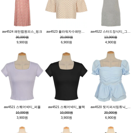
aw4524 패턴랩원피스_핑크
aw4523 플라워자수패턴튜닉_베이지
aw4522 스터드장식티_그레이
30,000원
20,000원
13,000원
9,900원
6,900원
4,900원
aw4521 스퀘어넥티_퍼플
aw4521 스퀘어넥티_블랙
aw4520 뒷지퍼셔링튜닉_블루
10,000원
10,000원
20,000원
3,900원
3,900원
6,900원