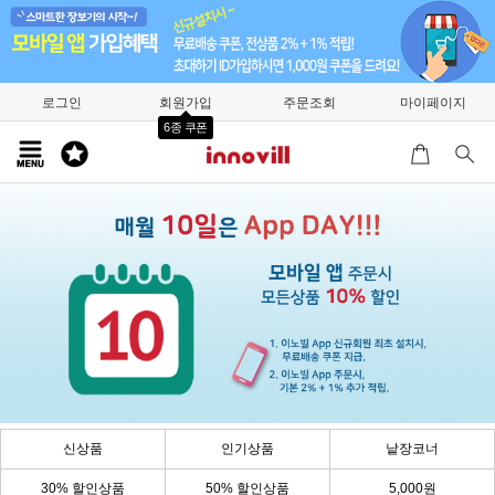
로그인
회원가입
주문조회
마이페이지
6종 쿠폰
신상품
인기상품
낱장코너
30% 할인상품
50% 할인상품
5,000원