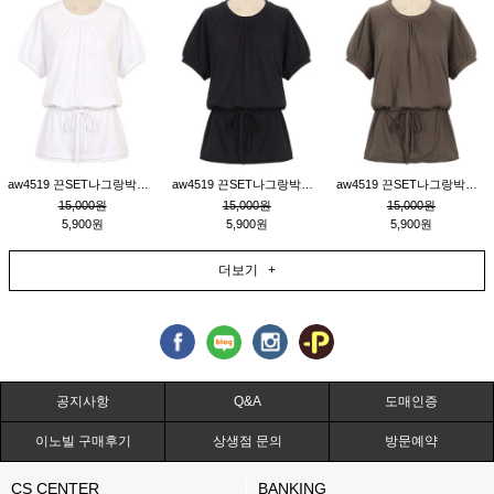
aw4519 끈SET나그랑박시티_크림
aw4519 끈SET나그랑박시티_블랙
aw4519 끈SET나그랑박시티_브라운
15,000원
15,000원
15,000원
5,900원
5,900원
5,900원
더보기 +
공지사항
Q&A
도매인증
이노빌 구매후기
상생점 문의
방문예약
CS CENTER
BANKING