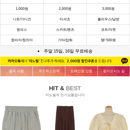
1,000원
2,000원
3,000원
니트/가디건
티셔츠
블라우스/남방
원피스
스커트/팬츠
코트/자켓
청바지/청치마
기타/잡화
땡! 500원
주말 15일, 16일 무료배송
필독 사항
주문취소정책
도매인증 신청
찾아오시는 길
HIT &
BEST
이노빌의 인기상품입니다