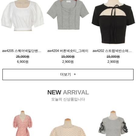
aw4205 스퀘어넥밑단밴딩숏블라우스_크림
aw4204 버튼넥숏티_그레이
aw4202 스트랩넥반소매숏티_블랙
25,000원
15,000원
15,000원
6,900원
2,900원
2,900원
더보기 +
NEW
ARRIVAL
오늘의 신상품입니다