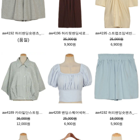
aw4192 허리밴딩숏팬츠_그레이
aw4196 허리뒷밴딩세로줄핀턱와이드팬츠_브라운
aw4195 스트랩조임넥반소매블라우스_연베이지
(품절)
35,000원
25,000원
9,900원
6,900원
aw4189 카라밑단스트링세로줄오버핏블라우스_크림
aw4208 밴딩스퀘어넥허리뒷트임블라우스_블루
aw4192 허리밴딩숏팬츠_블루
36,000원
25,000원
18,000원
12,000원
6,900원
5,900원