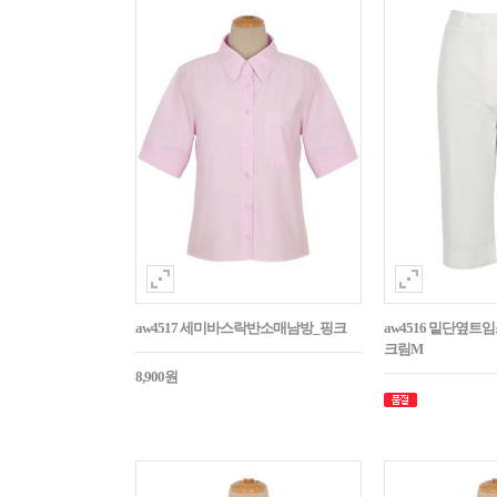
aw4517 세미바스락반소매남방_핑크
aw4516 밑단옆트
크림M
8,900원