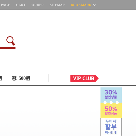
YPAGE
CART
ORDER
SITEMAP
BOOKMARK
원
땡! 500원