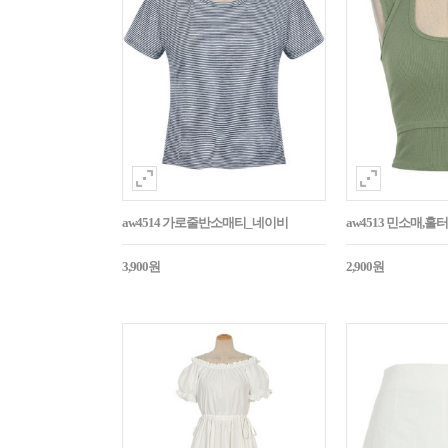
aw4514 가로줄반소매티_네이비
aw4513 민소매,
3,900원
2,900원