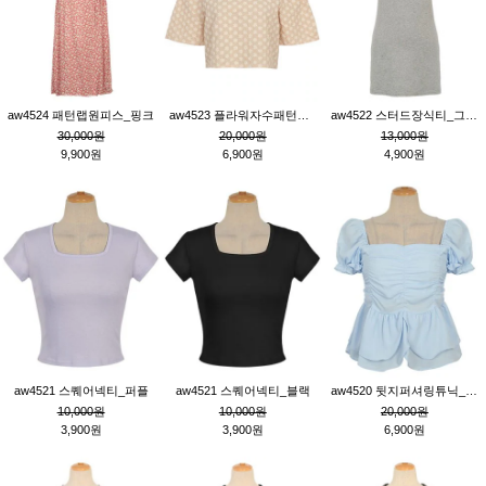
aw4524 패턴랩원피스_핑크
aw4523 플라워자수패턴튜닉_베이지
aw4522 스터드장식티_그레이
30,000원
20,000원
13,000원
9,900원
6,900원
4,900원
aw4521 스퀘어넥티_퍼플
aw4521 스퀘어넥티_블랙
aw4520 뒷지퍼셔링튜닉_블루
10,000원
10,000원
20,000원
3,900원
3,900원
6,900원