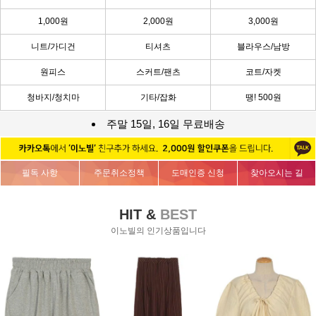
1,000원
2,000원
3,000원
니트/가디건
티셔츠
블라우스/남방
원피스
스커트/팬츠
코트/자켓
청바지/청치마
기타/잡화
땡! 500원
주말 15일, 16일 무료배송
필독 사항
주문취소정책
도매인증 신청
찾아오시는 길
HIT &
BEST
이노빌의 인기상품입니다