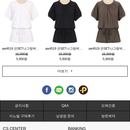
aw4519 끈SET나그랑박시티_크림
aw4519 끈SET나그랑박시티_블랙
aw4519 끈SET나그랑박시티_브라운
15,000원
15,000원
15,000원
5,900원
5,900원
5,900원
더보기 +
공지사항
Q&A
도매인증
이노빌 구매후기
상생점 문의
방문예약
CS CENTER
BANKING