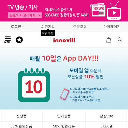
로그인
회원가입
주문조회
마이페이지
6종 쿠폰
신상품
인기상품
낱장코너
30% 할인상품
50% 할인상품
5,000원