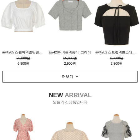
aw4205 스퀘어넥밑단밴딩숏블라우스_크림
aw4204 버튼넥숏티_그레이
aw4202 스트랩넥반소매숏티_블랙
25,000원
15,000원
15,000원
6,900원
2,900원
2,900원
더보기 +
NEW
ARRIVAL
오늘의 신상품입니다