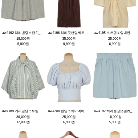
aw4192 허리밴딩숏팬츠_그레이
aw4196 허리뒷밴딩세로줄핀턱와이드팬츠_브라운
aw4195 스트랩조임넥반소매블라우스_연베이지
18,000원
35,000원
25,000원
5,900원
9,900원
6,900원
aw4189 카라밑단스트링세로줄오버핏블라우스_크림
aw4208 밴딩스퀘어넥허리뒷트임블라우스_블루
aw4192 허리밴딩숏팬츠_블루
36,000원
25,000원
18,000원
12,000원
6,900원
5,900원