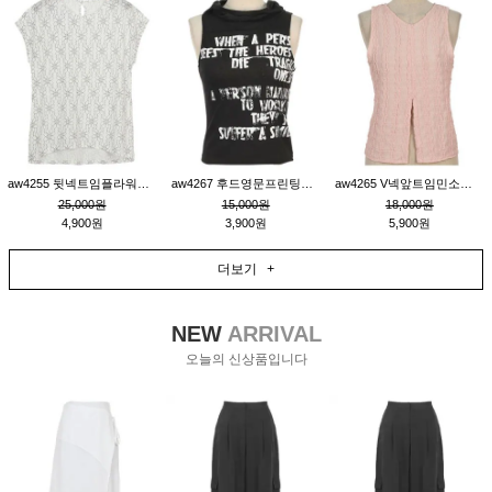
aw4255 뒷넥트임플라워패턴티_크림
aw4267 후드영문프린팅민소매티_블랙
aw4265 V넥앞트임민소매티블라우스_핑크
25,000원
15,000원
18,000원
4,900원
3,900원
5,900원
더보기 +
NEW
ARRIVAL
오늘의 신상품입니다