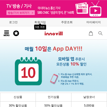
로그인
회원가입
주문조회
마이페이지
6종 쿠폰
신상품
인기상품
낱장코너
30% 할인상품
50% 할인상품
5,000원