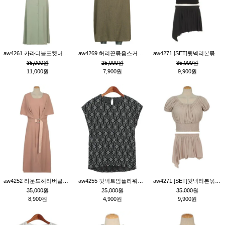
aw4261 카라더블포켓버튼원피스_카키
aw4269 허리끈묶음스커트_카키
aw4271 [SET]뒷넥리본묶음부분밴딩숏블라우스&허리밴딩스커트팬츠_블랙
35,000원
25,000원
35,000원
11,000원
7,900원
9,900원
aw4252 라운드허리버클원피스_핑크
aw4255 뒷넥트임플라워패턴티_블랙
aw4271 [SET]뒷넥리본묶음부분밴딩숏블라우스&허리밴딩스커트팬츠_베이지
35,000원
25,000원
35,000원
8,900원
4,900원
9,900원