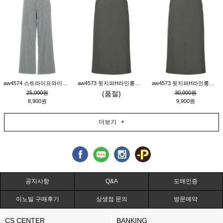
aw4574 스트라이프와이드팬츠_챠콜M
aw4573 뒷지퍼H라인롱스커트_연고동M
aw4573 뒷지퍼H라인롱스커트_연고동S
25,000원
(품절)
30,000원
8,900원
9,900원
더보기 +
공지사항
Q&A
도매인증
이노빌 구매후기
상생점 문의
방문예약
CS CENTER
BANKING