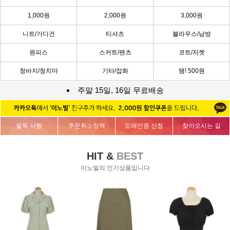
1,000원
2,000원
3,000원
니트/가디건
티셔츠
블라우스/남방
원피스
스커트/팬츠
코트/자켓
청바지/청치마
기타/잡화
땡! 500원
주말 15일, 16일 무료배송
필독 사항
주문취소정책
도매인증 신청
찾아오시는 길
HIT &
BEST
이노빌의 인기상품입니다