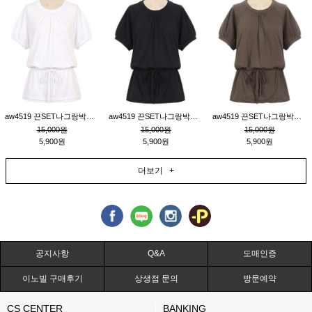
aw4519 끈SET나그랑박시티_크림
aw4519 끈SET나그랑박시티_블랙
aw4519 끈SET나그랑박시티_브라운
15,000원
15,000원
15,000원
5,900원
5,900원
5,900원
더보기 +
공지사항
Q&A
도매인증
이노빌 구매후기
상생점 문의
방문예약
CS CENTER
BANKING