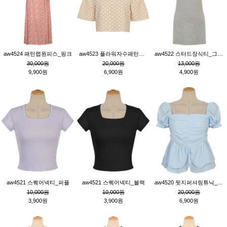
aw4524 패턴랩원피스_핑크
aw4523 플라워자수패턴튜닉_베이지
aw4522 스터드장식티_그레이
30,000원
20,000원
13,000원
9,900원
6,900원
4,900원
aw4521 스퀘어넥티_퍼플
aw4521 스퀘어넥티_블랙
aw4520 뒷지퍼셔링튜닉_블루
10,000원
10,000원
20,000원
3,900원
3,900원
6,900원