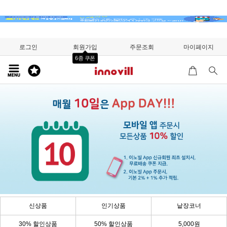
로그인
회원가입
주문조회
마이페이지
6종 쿠폰
신상품
인기상품
낱장코너
30% 할인상품
50% 할인상품
5,000원