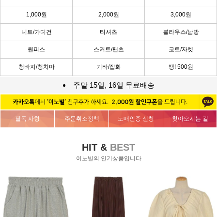
1,000원
2,000원
3,000원
니트/가디건
티셔츠
블라우스/남방
원피스
스커트/팬츠
코트/자켓
청바지/청치마
기타/잡화
땡! 500원
주말 15일, 16일 무료배송
필독 사항
주문취소정책
도매인증 신청
찾아오시는 길
HIT &
BEST
이노빌의 인기상품입니다