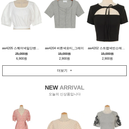
aw4205 스퀘어넥밑단밴딩숏블라우스_크림
aw4204 버튼넥숏티_그레이
aw4202 스트랩넥반소매숏티_블랙
25,000원
15,000원
15,000원
6,900원
2,900원
2,900원
더보기 +
NEW
ARRIVAL
오늘의 신상품입니다