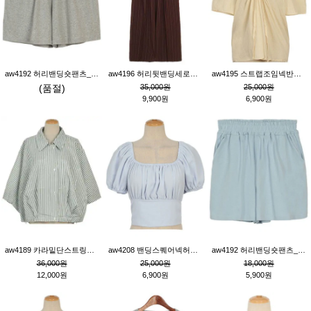
aw4192 허리밴딩숏팬츠_그레이
aw4196 허리뒷밴딩세로줄핀턱와이드팬츠_브라운
aw4195 스트랩조임넥반소매블라우스_연베이지
(품절)
35,000원
25,000원
9,900원
6,900원
aw4189 카라밑단스트링세로줄오버핏블라우스_크림
aw4208 밴딩스퀘어넥허리뒷트임블라우스_블루
aw4192 허리밴딩숏팬츠_블루
36,000원
25,000원
18,000원
12,000원
6,900원
5,900원