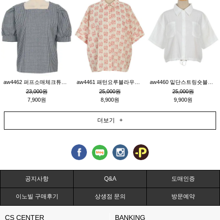
aw4462 퍼프소매체크튜닉_네이비
aw4461 패턴요루블라우스_연베이지
aw4460 밑단스트링숏블라우스_크림
23,000원
25,000원
25,000원
7,900원
8,900원
9,900원
더보기 +
공지사항
Q&A
도매인증
이노빌 구매후기
상생점 문의
방문예약
CS CENTER
BANKING