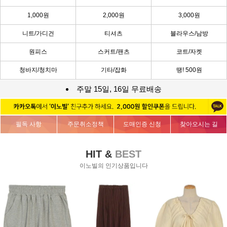
1,000원
2,000원
3,000원
니트/가디건
티셔츠
블라우스/남방
원피스
스커트/팬츠
코트/자켓
청바지/청치마
기타/잡화
땡! 500원
주말 15일, 16일 무료배송
필독 사항
주문취소정책
도매인증 신청
찾아오시는 길
HIT &
BEST
이노빌의 인기상품입니다