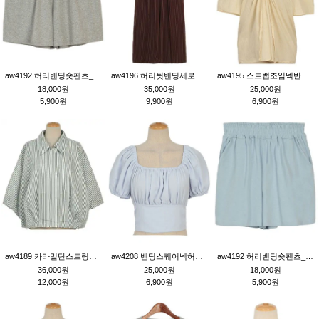
aw4192 허리밴딩숏팬츠_그레이
aw4196 허리뒷밴딩세로줄핀턱와이드팬츠_브라운
aw4195 스트랩조임넥반소매블라우스_연베이지
18,000원
35,000원
25,000원
5,900원
9,900원
6,900원
aw4189 카라밑단스트링세로줄오버핏블라우스_크림
aw4208 밴딩스퀘어넥허리뒷트임블라우스_블루
aw4192 허리밴딩숏팬츠_블루
36,000원
25,000원
18,000원
12,000원
6,900원
5,900원