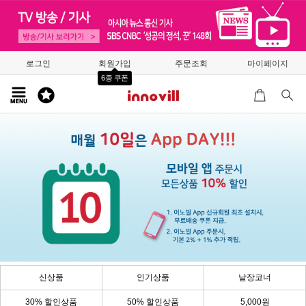
로그인
회원가입
주문조회
마이페이지
6종 쿠폰
신상품
인기상품
낱장코너
30% 할인상품
50% 할인상품
5,000원