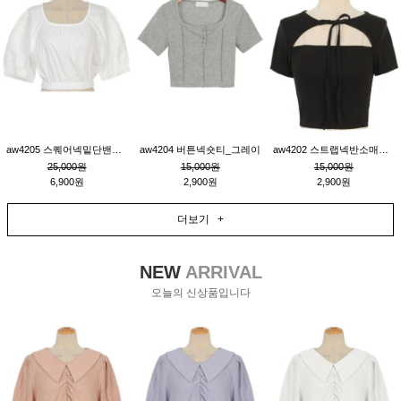
aw4205 스퀘어넥밑단밴딩숏블라우스_크림
aw4204 버튼넥숏티_그레이
aw4202 스트랩넥반소매숏티_블랙
25,000원
15,000원
15,000원
6,900원
2,900원
2,900원
더보기 +
NEW
ARRIVAL
오늘의 신상품입니다