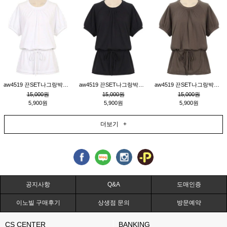
aw4519 끈SET나그랑박시티_크림
aw4519 끈SET나그랑박시티_블랙
aw4519 끈SET나그랑박시티_브라운
15,000원
15,000원
15,000원
5,900원
5,900원
5,900원
더보기 +
공지사항
Q&A
도매인증
이노빌 구매후기
상생점 문의
방문예약
CS CENTER
BANKING