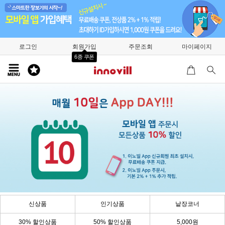
로그인
회원가입
주문조회
마이페이지
6종 쿠폰
신상품
인기상품
낱장코너
30% 할인상품
50% 할인상품
5,000원