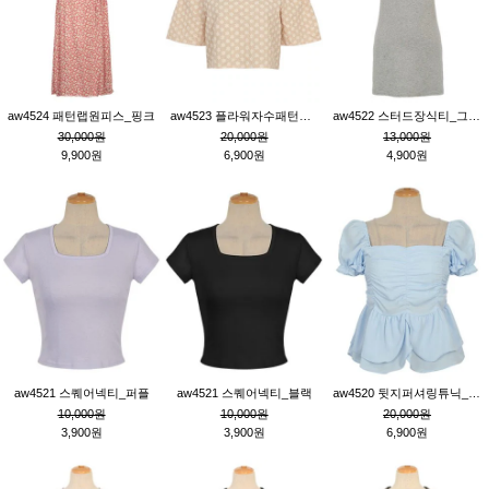
aw4524 패턴랩원피스_핑크
aw4523 플라워자수패턴튜닉_베이지
aw4522 스터드장식티_그레이
30,000원
20,000원
13,000원
9,900원
6,900원
4,900원
aw4521 스퀘어넥티_퍼플
aw4521 스퀘어넥티_블랙
aw4520 뒷지퍼셔링튜닉_블루
10,000원
10,000원
20,000원
3,900원
3,900원
6,900원