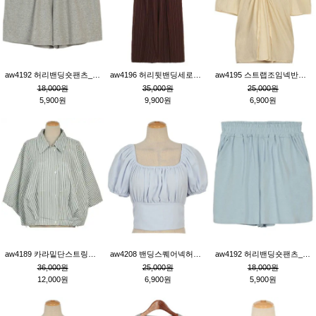
aw4192 허리밴딩숏팬츠_그레이
aw4196 허리뒷밴딩세로줄핀턱와이드팬츠_브라운
aw4195 스트랩조임넥반소매블라우스_연베이지
18,000원
35,000원
25,000원
5,900원
9,900원
6,900원
aw4189 카라밑단스트링세로줄오버핏블라우스_크림
aw4208 밴딩스퀘어넥허리뒷트임블라우스_블루
aw4192 허리밴딩숏팬츠_블루
36,000원
25,000원
18,000원
12,000원
6,900원
5,900원