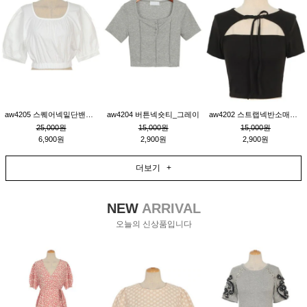
aw4205 스퀘어넥밑단밴딩숏블라우스_크림
aw4204 버튼넥숏티_그레이
aw4202 스트랩넥반소매숏티_블랙
25,000원
15,000원
15,000원
6,900원
2,900원
2,900원
더보기 +
NEW
ARRIVAL
오늘의 신상품입니다