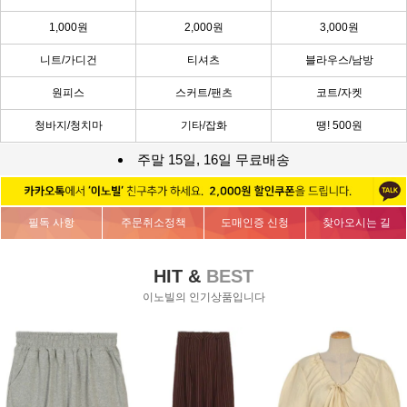
1,000원
2,000원
3,000원
니트/가디건
티셔츠
블라우스/남방
원피스
스커트/팬츠
코트/자켓
청바지/청치마
기타/잡화
땡! 500원
주말 15일, 16일 무료배송
필독 사항
주문취소정책
도매인증 신청
찾아오시는 길
HIT &
BEST
이노빌의 인기상품입니다