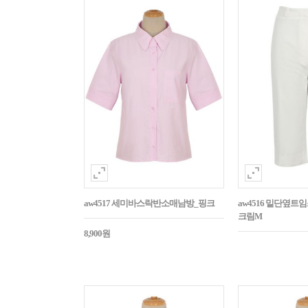
aw4517 세미바스락반소매남방_핑크
aw4516 밑단옆트
크림M
8,900원