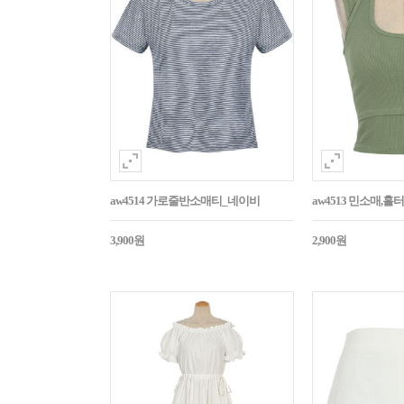
aw4514 가로줄반소매티_네이비
aw4513 민소매,
3,900원
2,900원