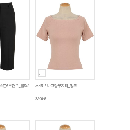
임스판5부팬츠_블랙S
aw4515 나그랑무지티_핑크
3,900원