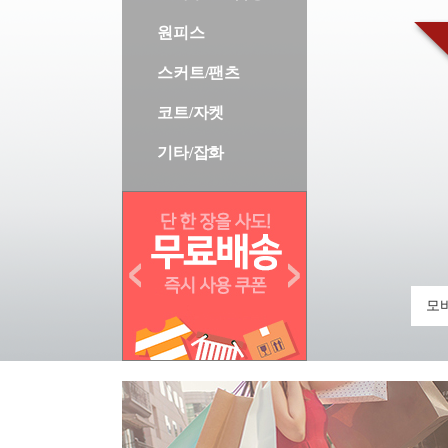
원피스
스커트/팬츠
코트/자켓
기타/잡화
모바