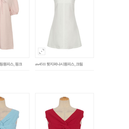
스트링원피스_핑크
aw4511 뒷지퍼나시원피스_크림