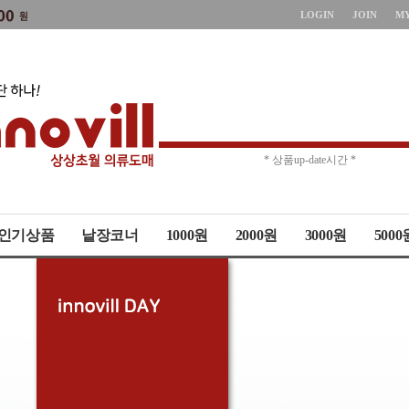
LOGIN
JOIN
M
* 주문취소 제한 *
* 상품up-date시간 *
인기상품
낱장코너
1000원
2000원
3000원
5000