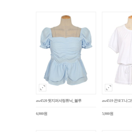
aw4520 뒷지퍼셔링튜닉_블루
aw4519 끈SET
6,900원
5,900원