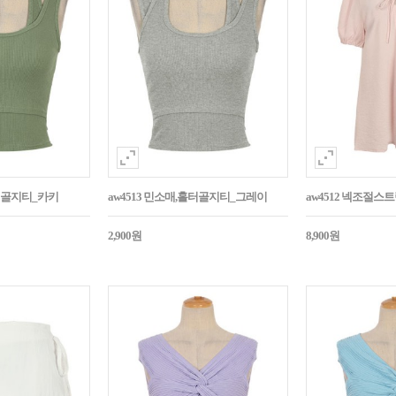
홀터골지티_카키
aw4513 민소매,홀터골지티_그레이
aw4512 넥조절
2,900원
8,900원