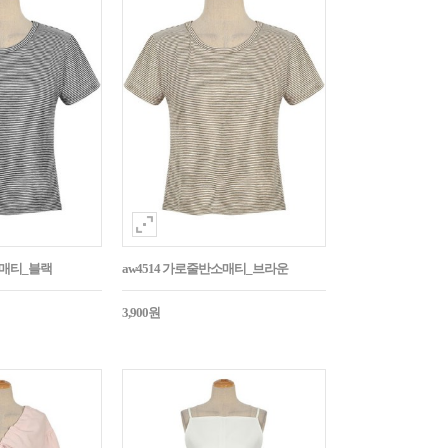
소매티_블랙
aw4514 가로줄반소매티_브라운
3,900원