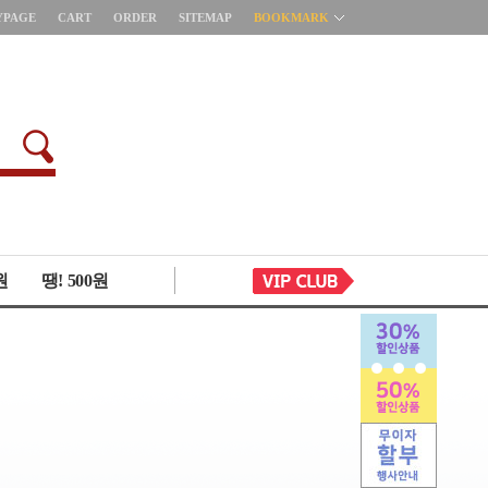
YPAGE
CART
ORDER
SITEMAP
BOOKMARK
원
땡! 500원