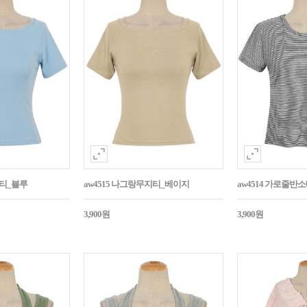
지티_블루
aw4515 나그랑무지티_베이지
aw4514 가로줄반
3,900원
3,900원