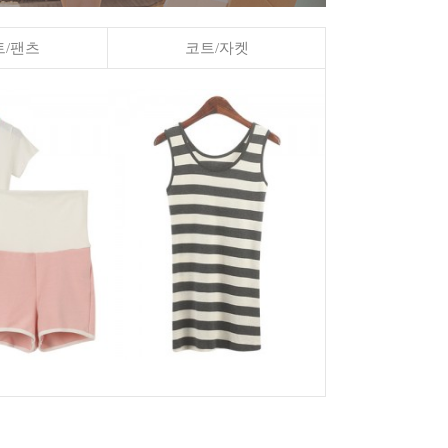
/팬츠
코트/자켓