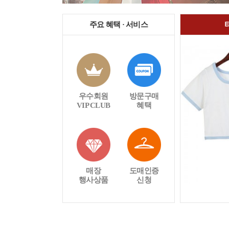
주요 혜택 · 서비스
우수회원
방문구매
VIP CLUB
혜택
매장
도매인증
행사상품
신청