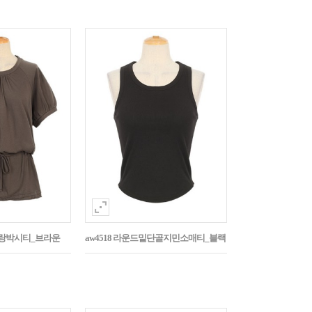
나그랑박시티_브라운
aw4518 라운드밑단골지민소매티_블랙