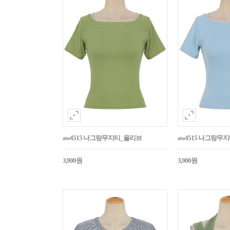
aw4515 나그랑무지티_올리브
aw4515 나그랑무
3,900원
3,900원