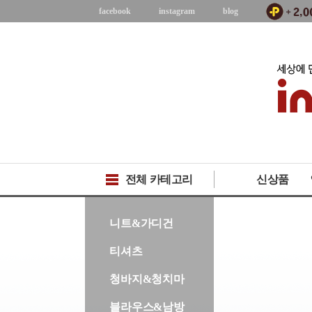
facebook
instagram
blog
전체 카테고리
신상품
-->
니트&가디건
티셔츠
청바지&청치마
블라우스&남방