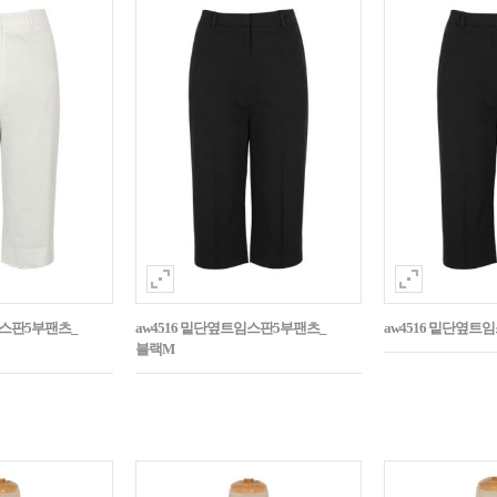
임스판5부팬츠_
aw4516 밑단옆트임스판5부팬츠_
aw4516 밑단옆트
블랙M