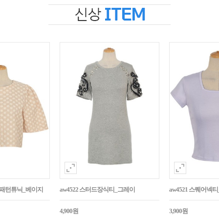
자수패턴튜닉_베이지
aw4522 스터드장식티_그레이
aw4521 스퀘어넥
4,900원
3,900원