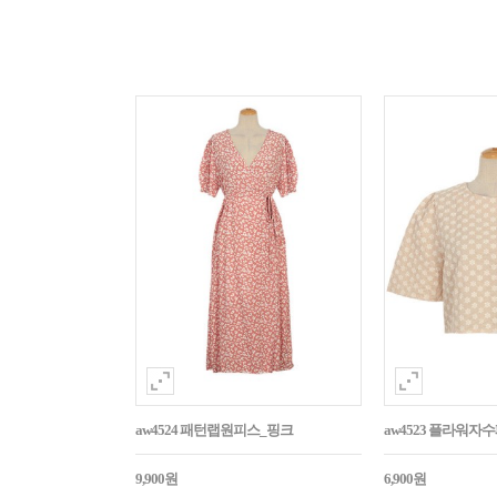
aw4524 패턴랩원피스_핑크
aw4523 플라워
9,900원
6,900원