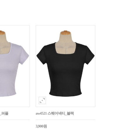
티_퍼플
aw4521 스퀘어넥티_블랙
3,900원