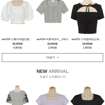
aw4205 스퀘어넥밑단밴딩숏블라우스_크림
aw4204 버튼넥숏티_그레이
aw4202 스트랩넥반소매숏티_블랙
25,000원
15,000원
15,000원
6,900원
2,900원
2,900원
더보기 +
NEW
ARRIVAL
오늘의 신상품입니다