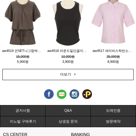
aw4519 끈SET나그랑박시티_브라운
aw4518 라운드밑단골지민소매티_블랙
aw4517 세미바스락반소매남방_핑크
15,000원
10,000원
25,000원
5,900원
3,900원
8,900원
더보기 +
공지사항
Q&A
도매인증
이노빌 구매후기
상생점 문의
방문예약
CS CENTER
BANKING