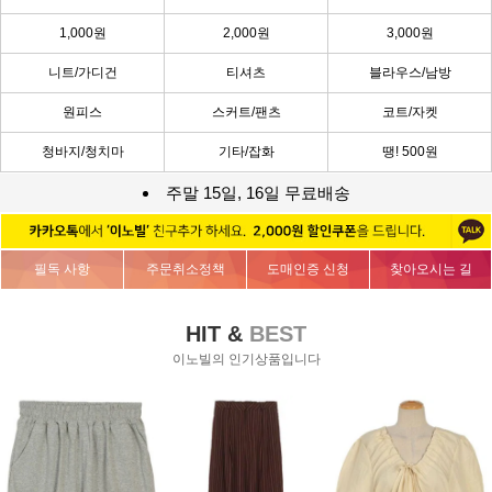
1,000원
2,000원
3,000원
니트/가디건
티셔츠
블라우스/남방
원피스
스커트/팬츠
코트/자켓
청바지/청치마
기타/잡화
땡! 500원
주말 15일, 16일 무료배송
필독 사항
주문취소정책
도매인증 신청
찾아오시는 길
HIT &
BEST
이노빌의 인기상품입니다