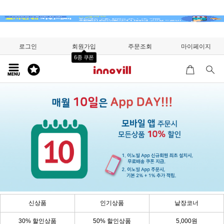
로그인
회원가입
주문조회
마이페이지
6종 쿠폰
신상품
인기상품
낱장코너
30% 할인상품
50% 할인상품
5,000원