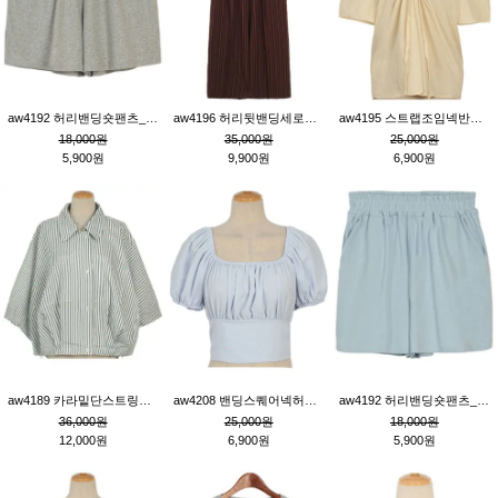
aw4192 허리밴딩숏팬츠_그레이
aw4196 허리뒷밴딩세로줄핀턱와이드팬츠_브라운
aw4195 스트랩조임넥반소매블라우스_연베이지
18,000원
35,000원
25,000원
5,900원
9,900원
6,900원
aw4189 카라밑단스트링세로줄오버핏블라우스_크림
aw4208 밴딩스퀘어넥허리뒷트임블라우스_블루
aw4192 허리밴딩숏팬츠_블루
36,000원
25,000원
18,000원
12,000원
6,900원
5,900원