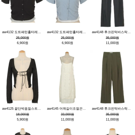
aw4132 도트패턴홀터레이어드St잔골지티_블랙
aw4132 도트패턴홀터레이어드St잔골지티_블루
aw4148 후크핀턱바스락팬츠_챠콜S
25,000원
25,000원
35,000원
6,900원
6,900원
11,000원
aw4125 끝단박음질스트랩오픈환편니트가디건_블랙
aw4145 어깨길이조절끈나시레이스러플원피스_아이보리
aw4148 후크핀턱바스락팬츠_카키M
18,000원
33,000원
35,000원
5,900원
11,000원
11,000원