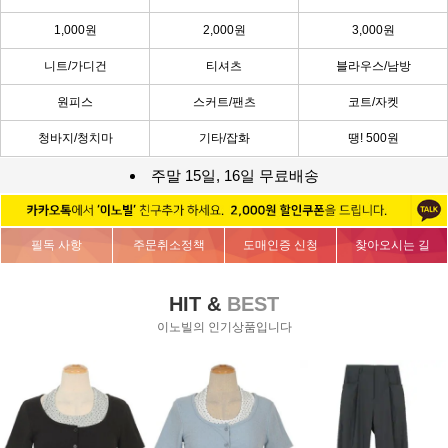
1,000원
2,000원
3,000원
니트/가디건
티셔츠
블라우스/남방
원피스
스커트/팬츠
코트/자켓
청바지/청치마
기타/잡화
땡! 500원
주말 15일, 16일 무료배송
필독 사항
주문취소정책
도매인증 신청
찾아오시는 길
HIT &
BEST
이노빌의 인기상품입니다