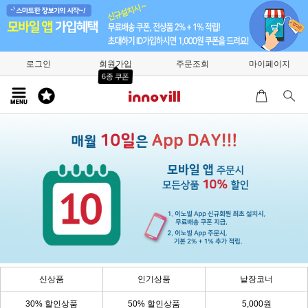
로그인
회원가입
주문조회
마이페이지
6종 쿠폰
신상품
인기상품
낱장코너
30% 할인상품
50% 할인상품
5,000원