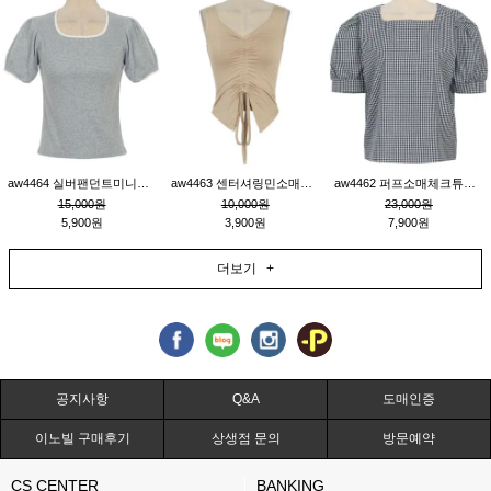
aw4464 실버팬던트미니레이스티_그레이
aw4463 센터셔링민소매티_베이지
aw4462 퍼프소매체크튜닉_네이비
15,000원
10,000원
23,000원
5,900원
3,900원
7,900원
더보기 +
공지사항
Q&A
도매인증
이노빌 구매후기
상생점 문의
방문예약
CS CENTER
BANKING