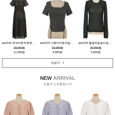
aw4144 뒷넥버튼부분밴딩레이어드비침원피스_블랙
aw4133 스퀘어버튼넥밑단줄잔골지환편티_챠콜
aw4129 물결박음질비침스판티_블랙
33,000원
15,000원
25,000원
11,000원
4,900원
5,900원
더보기 +
NEW
ARRIVAL
오늘의 신상품입니다