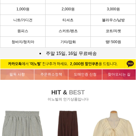
1,000원
2,000원
3,000원
니트/가디건
티셔츠
블라우스/남방
원피스
스커트/팬츠
코트/자켓
청바지/청치마
기타/잡화
땡! 500원
주말 15일, 16일 무료배송
필독 사항
주문취소정책
도매인증 신청
찾아오시는 길
HIT &
BEST
이노빌의 인기상품입니다