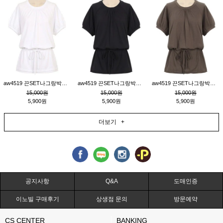
aw4519 끈SET나그랑박시티_크림
aw4519 끈SET나그랑박시티_블랙
aw4519 끈SET나그랑박시티_브라운
15,000원
15,000원
15,000원
5,900원
5,900원
5,900원
더보기 +
공지사항
Q&A
도매인증
이노빌 구매후기
상생점 문의
방문예약
CS CENTER
BANKING