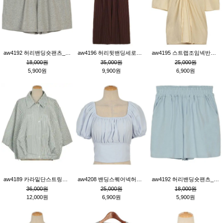
aw4192 허리밴딩숏팬츠_그레이
aw4196 허리뒷밴딩세로줄핀턱와이드팬츠_브라운
aw4195 스트랩조임넥반소매블라우스_연베이지
18,000원
35,000원
25,000원
5,900원
9,900원
6,900원
aw4189 카라밑단스트링세로줄오버핏블라우스_크림
aw4208 밴딩스퀘어넥허리뒷트임블라우스_블루
aw4192 허리밴딩숏팬츠_블루
36,000원
25,000원
18,000원
12,000원
6,900원
5,900원