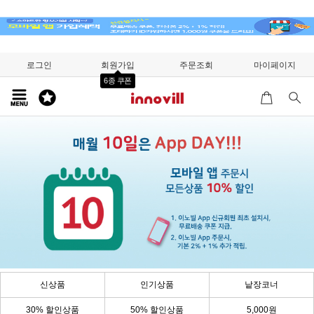
로그인
회원가입
주문조회
마이페이지
6종 쿠폰
신상품
인기상품
낱장코너
30% 할인상품
50% 할인상품
5,000원