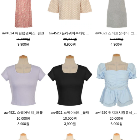
aw4524 패턴랩원피스_핑크
aw4523 플라워자수패턴튜닉_베이지
aw4522 스터드장식티_그레이
30,000원
20,000원
13,000원
9,900원
6,900원
4,900원
aw4521 스퀘어넥티_퍼플
aw4521 스퀘어넥티_블랙
aw4520 뒷지퍼셔링튜닉_블루
10,000원
10,000원
20,000원
3,900원
3,900원
6,900원