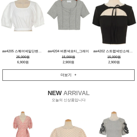
aw4205 스퀘어넥밑단밴딩숏블라우스_크림
aw4204 버튼넥숏티_그레이
aw4202 스트랩넥반소매숏티_블랙
25,000원
15,000원
15,000원
6,900원
2,900원
2,900원
더보기 +
NEW
ARRIVAL
오늘의 신상품입니다