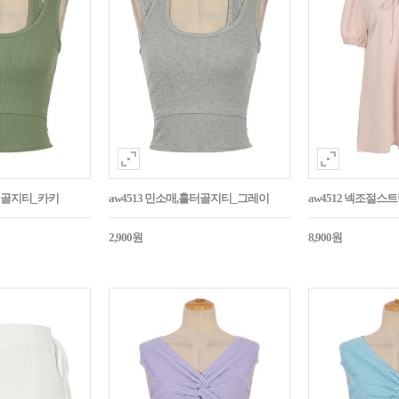
홀터골지티_카키
aw4513 민소매,홀터골지티_그레이
aw4512 넥조절
2,900원
8,900원