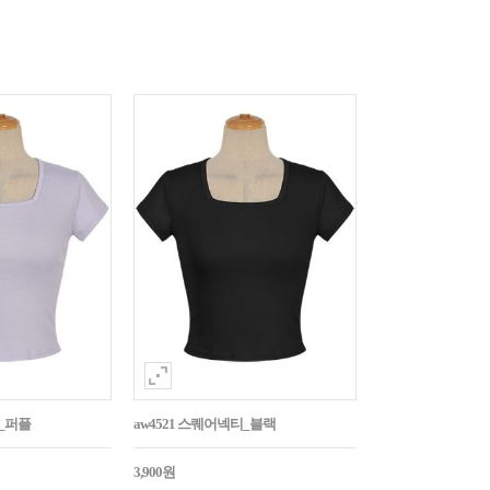
티_퍼플
aw4521 스퀘어넥티_블랙
3,900원