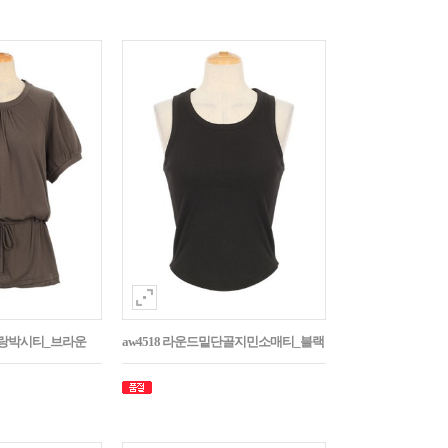
나그랑박시티_브라운
aw4518 라운드밑단골지민소매티_블랙