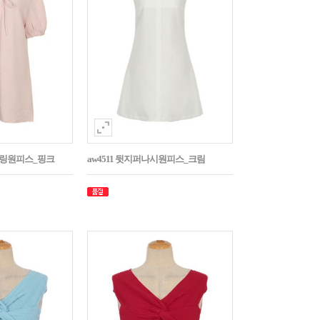
스트링원피스_핑크
aw4511 뒷지퍼나시원피스_크림