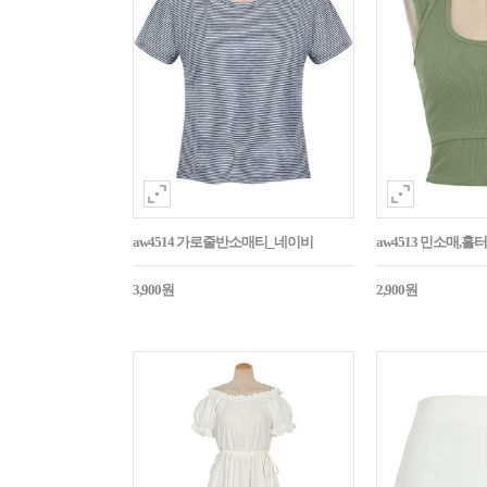
aw4514 가로줄반소매티_네이비
aw4513 민소매,
3,900원
2,900원