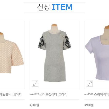
자수패턴튜닉_베이지
aw4522 스터드장식티_그레이
aw4521 스퀘어넥
4,900원
3,900원