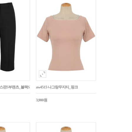
임스판5부팬츠_블랙S
aw4515 나그랑무지티_핑크
3,900원