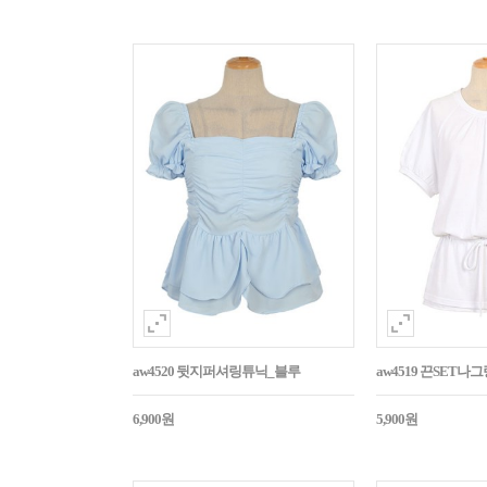
aw4520 뒷지퍼셔링튜닉_블루
aw4519 끈SET
6,900원
5,900원