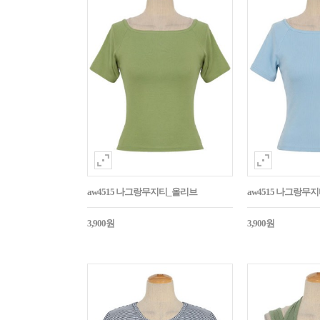
aw4515 나그랑무지티_올리브
aw4515 나그랑무
3,900원
3,900원