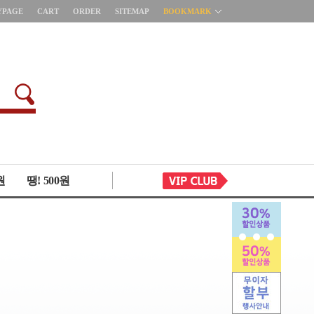
YPAGE
CART
ORDER
SITEMAP
BOOKMARK
원
땡! 500원