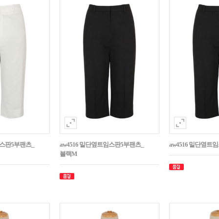
임스판5부팬츠_
aw4516 밑단옆트임스판5부팬츠_
aw4516 밑단옆트
블랙M