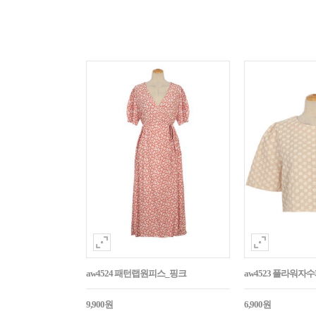
aw4524 패턴랩원피스_핑크
aw4523 플라워
9,900원
6,900원