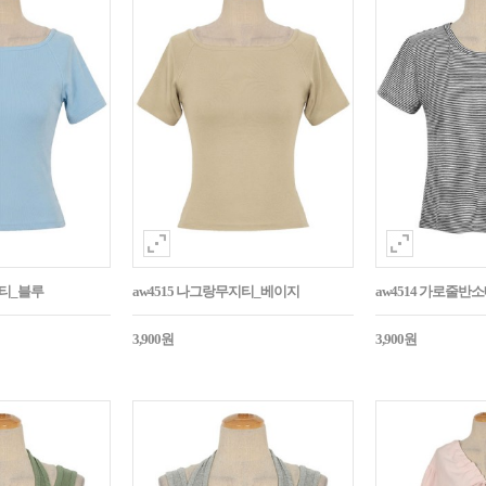
지티_블루
aw4515 나그랑무지티_베이지
aw4514 가로줄반
3,900원
3,900원