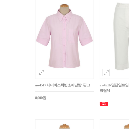
aw4517 세미바스락반소매남방_핑크
aw4516 밑단옆트
크림M
8,900원