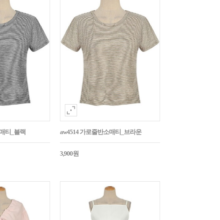
소매티_블랙
aw4514 가로줄반소매티_브라운
3,900원