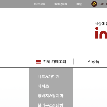
facebook
instagram
blog
전체 카테고리
신상품
-->
니트&가디건
티셔츠
청바지&청치마
블라우스&남방