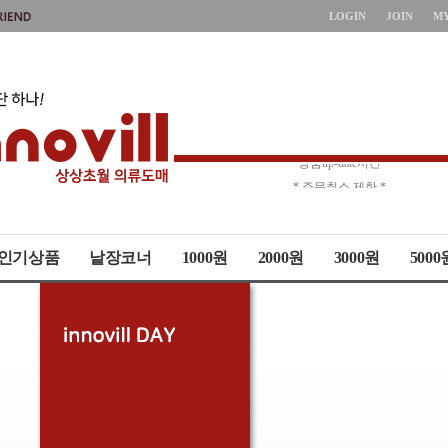
LOGIN
JOIN
M
* 상품up-date시간 *
* 주문취소 제한 *
인기상품
낱장코너
1000원
2000원
3000원
5000