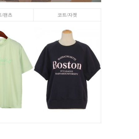
/팬츠
코트/자켓