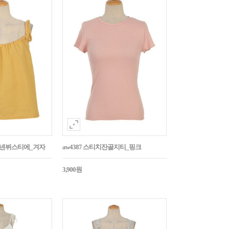
듭린넨뷔스티에_겨자
aw4387 스티치잔골지티_핑크
3,900원