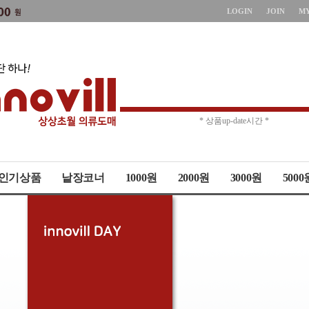
LOGIN
JOIN
M
* 주문취소 제한 *
* 상품up-date시간 *
인기상품
낱장코너
1000원
2000원
3000원
5000