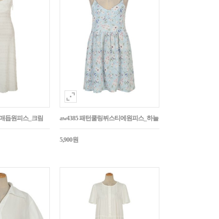
어깨매듭원피스_크림
aw4385 패턴쿨링뷔스티에원피스_하늘
5,900원