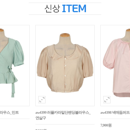
블라우스_민트
aw4399 러플카라밑단밴딩블라우스_
aw4398 넥매듭
연살구
7,900원