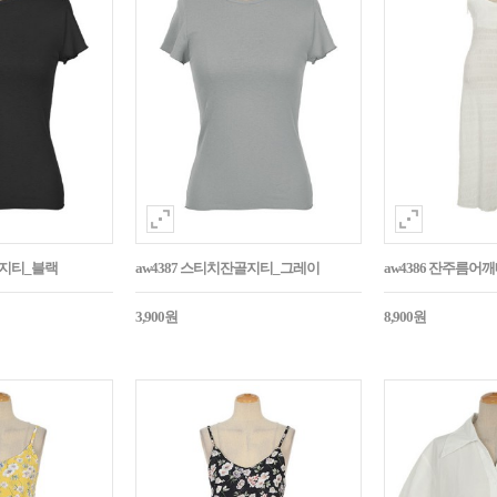
골지티_블랙
aw4387 스티치잔골지티_그레이
aw4386 잔주름
3,900원
8,900원