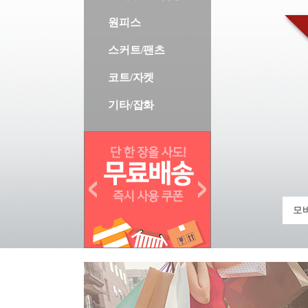
원피스
스커트/팬츠
코트/자켓
기타/잡화
모바