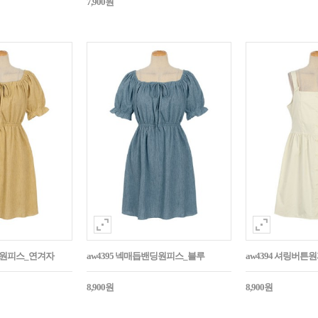
7,900원
밴딩원피스_연겨자
aw4395 넥매듭밴딩원피스_블루
aw4394 셔링버
8,900원
8,900원