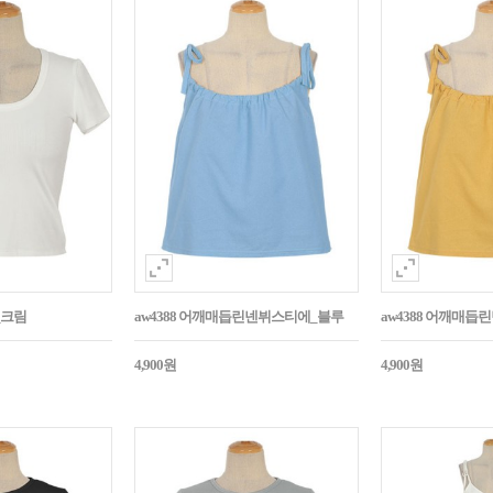
_크림
aw4388 어깨매듭린넨뷔스티에_블루
aw4388 어깨매
4,900원
4,900원