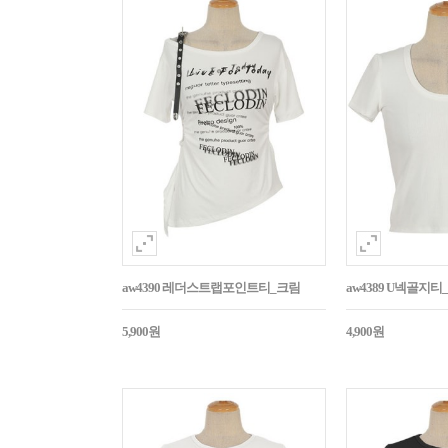
aw4390 레더스트랩포인트티_크림
aw4389 U넥골지티
5,900원
4,900원