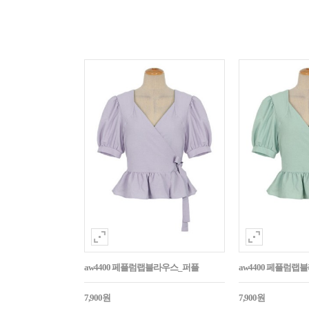
aw4400 페플럼랩블라우스_퍼플
aw4400 페플럼랩
7,900원
7,900원