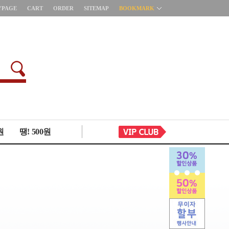
YPAGE
CART
ORDER
SITEMAP
BOOKMARK
원
땡! 500원