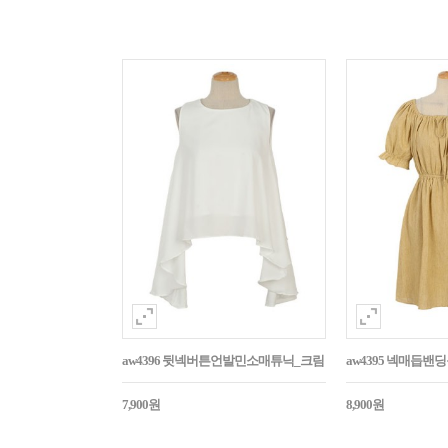
aw4396 뒷넥버튼언발민소매튜닉_크림
aw4395 넥매듭
7,900원
8,900원