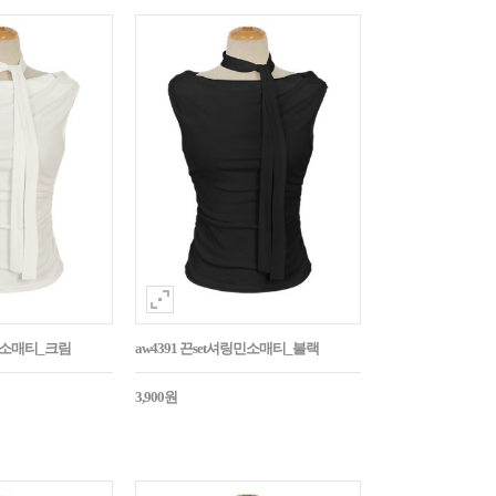
링민소매티_크림
aw4391 끈set셔링민소매티_블랙
3,900원