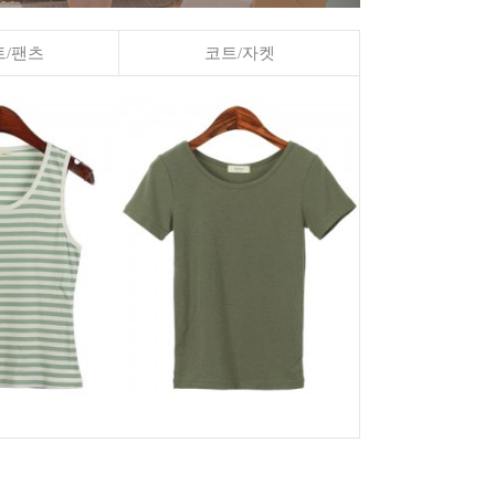
/팬츠
코트/자켓