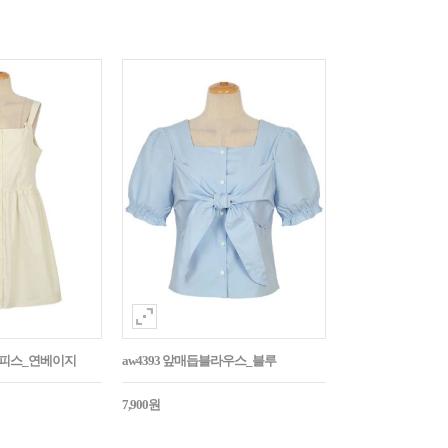
튼원피스_연베이지
aw4393 앞매듭블라우스_블루
7,900원