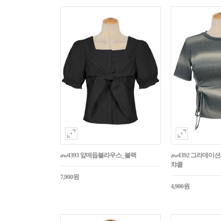
aw4393 앞매듭블라우스_블랙
aw4392 그라데
챠콜
7,900원
4,900원