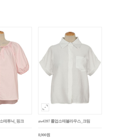
퍼프소매튜닉_핑크
aw4397 롤업소매블라우스_크림
8,900원