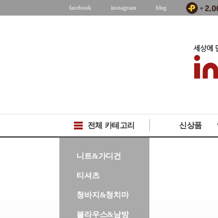
facebook
instagram
blog
전체 카테고리
신상품
-->
니트&가디건
티셔츠
청바지&청치마
블라우스&남방