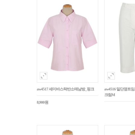
aw4517 세미바스락반소매남방_핑크
aw4516 밑단옆트
크림M
8,900원