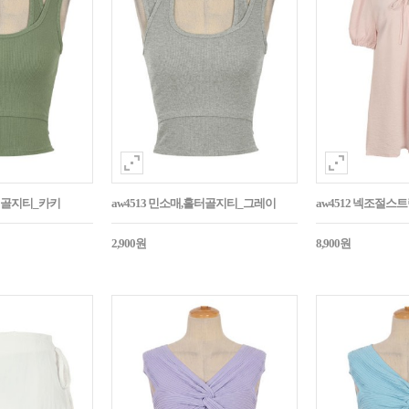
홀터골지티_카키
aw4513 민소매,홀터골지티_그레이
aw4512 넥조절
2,900원
8,900원