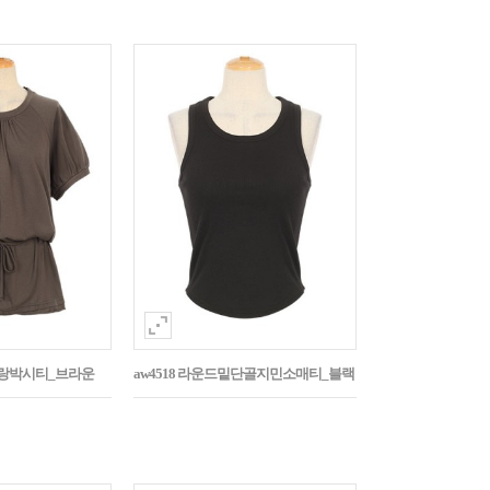
나그랑박시티_브라운
aw4518 라운드밑단골지민소매티_블랙