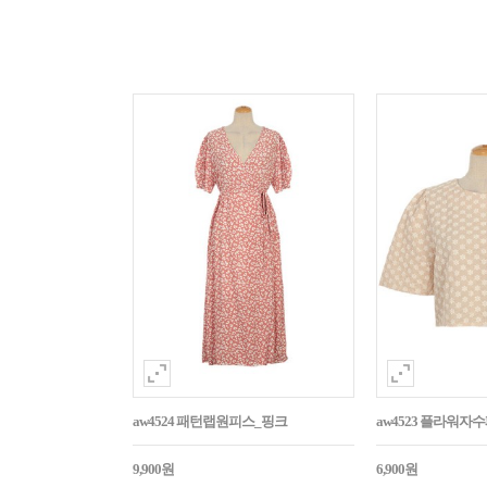
aw4524 패턴랩원피스_핑크
aw4523 플라워
9,900원
6,900원