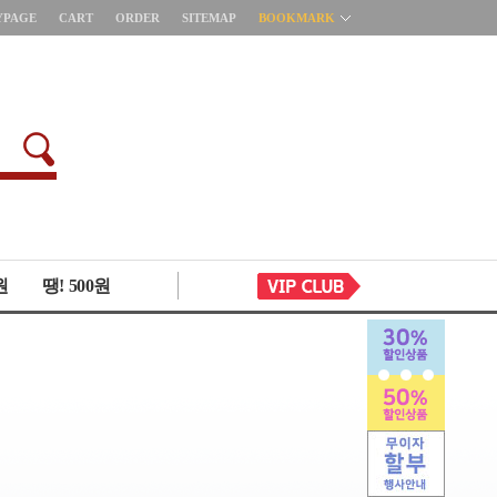
YPAGE
CART
ORDER
SITEMAP
BOOKMARK
원
땡! 500원