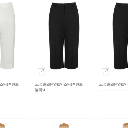
임스판5부팬츠_
aw4516 밑단옆트임스판5부팬츠_
aw4516 밑단옆트
블랙M