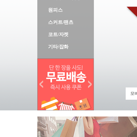
원피스
스커트/팬츠
코트/자켓
기타/잡화
모바