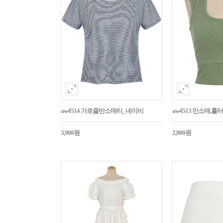
aw4514 가로줄반소매티_네이비
aw4513 민소매,
3,900원
2,900원