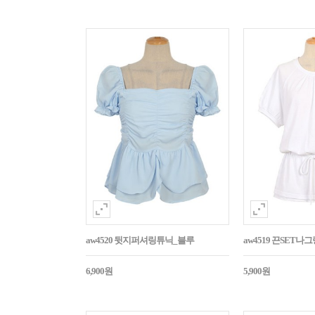
aw4520 뒷지퍼셔링튜닉_블루
aw4519 끈SET
6,900원
5,900원