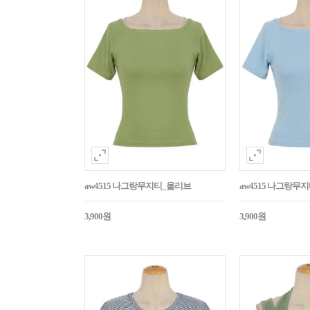
aw4515 나그랑무지티_올리브
aw4515 나그랑무
3,900원
3,900원