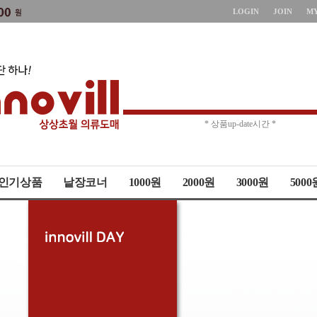
LOGIN
JOIN
M
* 주문취소 제한 *
* 상품up-date시간 *
인기상품
낱장코너
1000원
2000원
3000원
5000