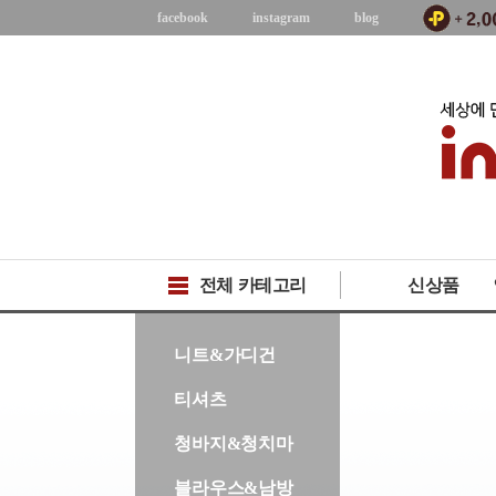
facebook
instagram
blog
전체 카테고리
신상품
-->
니트&가디건
티셔츠
청바지&청치마
블라우스&남방