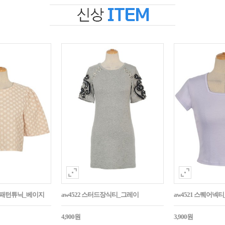
자수패턴튜닉_베이지
aw4522 스터드장식티_그레이
aw4521 스퀘어넥
4,900원
3,900원