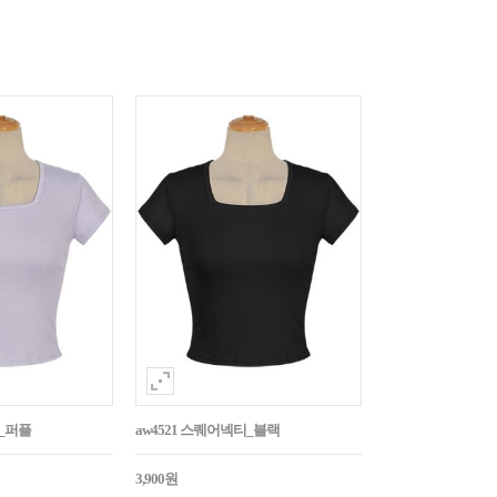
티_퍼플
aw4521 스퀘어넥티_블랙
3,900원