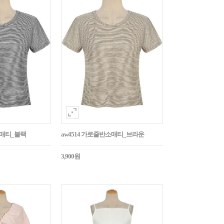
소매티_블랙
aw4514 가로줄반소매티_브라운
3,900원