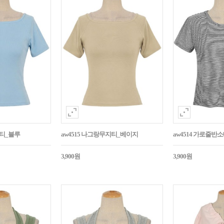
지티_블루
aw4515 나그랑무지티_베이지
aw4514 가로줄반
3,900원
3,900원