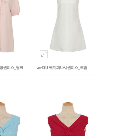
스트링원피스_핑크
aw4511 뒷지퍼나시원피스_크림