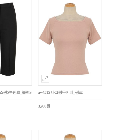
임스판5부팬츠_블랙S
aw4515 나그랑무지티_핑크
3,900원