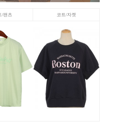
/팬츠
코트/자켓