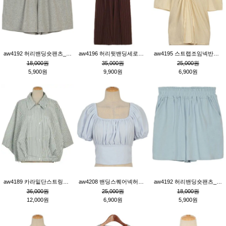
aw4192 허리밴딩숏팬츠_그레이
aw4196 허리뒷밴딩세로줄핀턱와이드팬츠_브라운
aw4195 스트랩조임넥반소매블라우스_연베이지
18,000원
35,000원
25,000원
5,900원
9,900원
6,900원
aw4189 카라밑단스트링세로줄오버핏블라우스_크림
aw4208 밴딩스퀘어넥허리뒷트임블라우스_블루
aw4192 허리밴딩숏팬츠_블루
36,000원
25,000원
18,000원
12,000원
6,900원
5,900원