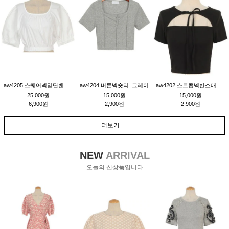
aw4205 스퀘어넥밑단밴딩숏블라우스_크림
aw4204 버튼넥숏티_그레이
aw4202 스트랩넥반소매숏티_블랙
25,000원
15,000원
15,000원
6,900원
2,900원
2,900원
더보기 +
NEW
ARRIVAL
오늘의 신상품입니다