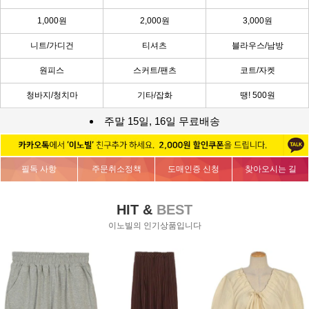
1,000원
2,000원
3,000원
니트/가디건
티셔츠
블라우스/남방
원피스
스커트/팬츠
코트/자켓
청바지/청치마
기타/잡화
땡! 500원
주말 15일, 16일 무료배송
필독 사항
주문취소정책
도매인증 신청
찾아오시는 길
HIT &
BEST
이노빌의 인기상품입니다