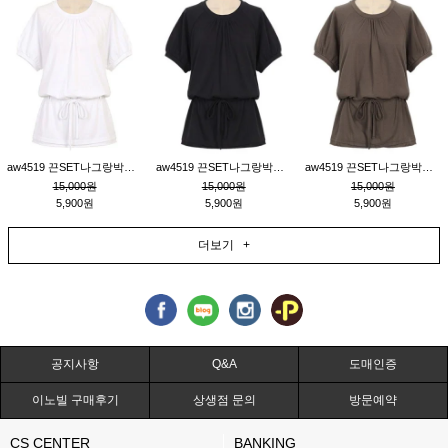
aw4519 끈SET나그랑박시티_크림
aw4519 끈SET나그랑박시티_블랙
aw4519 끈SET나그랑박시티_브라운
15,000원
15,000원
15,000원
5,900원
5,900원
5,900원
더보기 +
공지사항
Q&A
도매인증
이노빌 구매후기
상생점 문의
방문예약
CS CENTER
BANKING