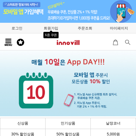
로그인
회원가입
주문조회
마이페이지
6종 쿠폰
신상품
인기상품
낱장코너
30% 할인상품
50% 할인상품
5,000원