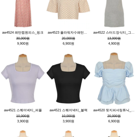
aw4524 패턴랩원피스_핑크
aw4523 플라워자수패턴튜닉_베이지
aw4522 스터드장식티_그레이
30,000원
20,000원
13,000원
9,900원
6,900원
4,900원
aw4521 스퀘어넥티_퍼플
aw4521 스퀘어넥티_블랙
aw4520 뒷지퍼셔링튜닉_블루
10,000원
10,000원
20,000원
3,900원
3,900원
6,900원