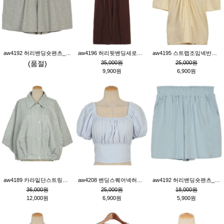
aw4192 허리밴딩숏팬츠_그레이
aw4196 허리뒷밴딩세로줄핀턱와이드팬츠_브라운
aw4195 스트랩조임넥반소매블라우스_연베이지
(품절)
35,000원
25,000원
9,900원
6,900원
aw4189 카라밑단스트링세로줄오버핏블라우스_크림
aw4208 밴딩스퀘어넥허리뒷트임블라우스_블루
aw4192 허리밴딩숏팬츠_블루
36,000원
25,000원
18,000원
12,000원
6,900원
5,900원