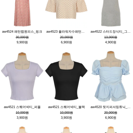
aw4524 패턴랩원피스_핑크
aw4523 플라워자수패턴튜닉_베이지
aw4522 스터드장식티_그레이
30,000원
20,000원
13,000원
9,900원
6,900원
4,900원
aw4521 스퀘어넥티_퍼플
aw4521 스퀘어넥티_블랙
aw4520 뒷지퍼셔링튜닉_블루
10,000원
10,000원
20,000원
3,900원
3,900원
6,900원