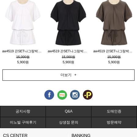
aw4519 끈SET나그랑박시티_크림
aw4519 끈SET나그랑박시티_블랙
aw4519 끈SET나그랑박시티_브라운
15,000원
15,000원
15,000원
5,900원
5,900원
5,900원
더보기 +
공지사항
Q&A
도매인증
이노빌 구매후기
상생점 문의
방문예약
CS CENTER
BANKING