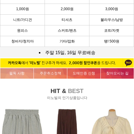
1,000원
2,000원
3,000원
니트/가디건
티셔츠
블라우스/남방
원피스
스커트/팬츠
코트/자켓
청바지/청치마
기타/잡화
땡! 500원
주말 15일, 16일 무료배송
필독 사항
주문취소정책
도매인증 신청
찾아오시는 길
HIT &
BEST
이노빌의 인기상품입니다