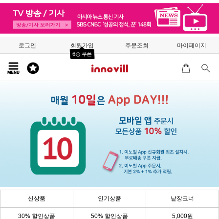
로그인
회원가입
주문조회
마이페이지
6종 쿠폰
신상품
인기상품
낱장코너
30% 할인상품
50% 할인상품
5,000원