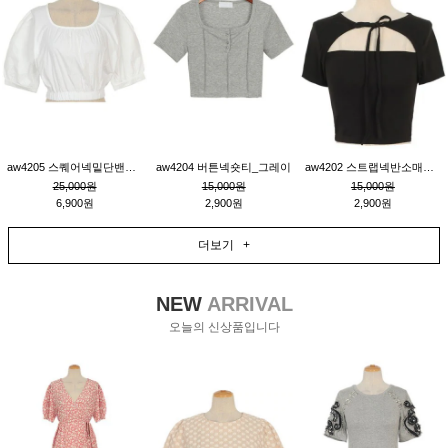
aw4205 스퀘어넥밑단밴딩숏블라우스_크림
aw4204 버튼넥숏티_그레이
aw4202 스트랩넥반소매숏티_블랙
25,000원
15,000원
15,000원
6,900원
2,900원
2,900원
더보기 +
NEW
ARRIVAL
오늘의 신상품입니다