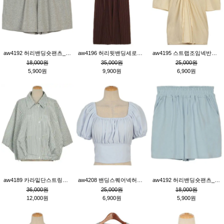
aw4192 허리밴딩숏팬츠_그레이
aw4196 허리뒷밴딩세로줄핀턱와이드팬츠_브라운
aw4195 스트랩조임넥반소매블라우스_연베이지
18,000원
35,000원
25,000원
5,900원
9,900원
6,900원
aw4189 카라밑단스트링세로줄오버핏블라우스_크림
aw4208 밴딩스퀘어넥허리뒷트임블라우스_블루
aw4192 허리밴딩숏팬츠_블루
36,000원
25,000원
18,000원
12,000원
6,900원
5,900원