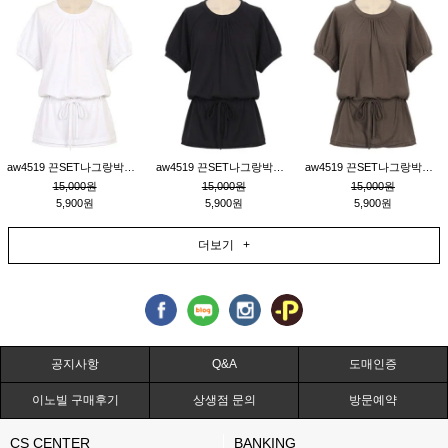
aw4519 끈SET나그랑박시티_크림
aw4519 끈SET나그랑박시티_블랙
aw4519 끈SET나그랑박시티_브라운
15,000원
15,000원
15,000원
5,900원
5,900원
5,900원
더보기 +
공지사항
Q&A
도매인증
이노빌 구매후기
상생점 문의
방문예약
CS CENTER
BANKING