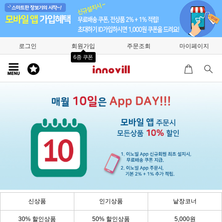
로그인
회원가입
주문조회
마이페이지
6종 쿠폰
신상품
인기상품
낱장코너
30% 할인상품
50% 할인상품
5,000원