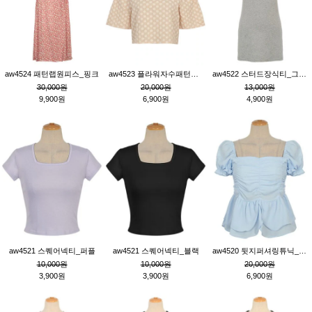
aw4524 패턴랩원피스_핑크
aw4523 플라워자수패턴튜닉_베이지
aw4522 스터드장식티_그레이
30,000원
20,000원
13,000원
9,900원
6,900원
4,900원
aw4521 스퀘어넥티_퍼플
aw4521 스퀘어넥티_블랙
aw4520 뒷지퍼셔링튜닉_블루
10,000원
10,000원
20,000원
3,900원
3,900원
6,900원