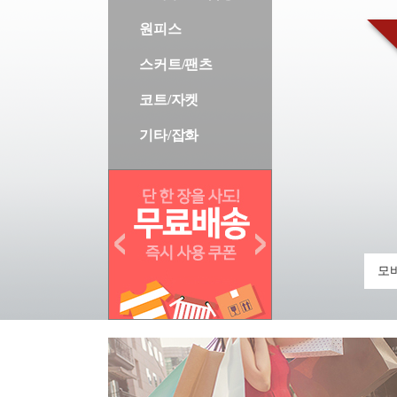
원피스
스커트/팬츠
코트/자켓
기타/잡화
모바