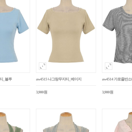
지티_블루
aw4515 나그랑무지티_베이지
aw4514 가로줄반
3,900원
3,900원