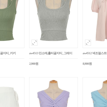
홀터골지티_카키
aw4513 민소매,홀터골지티_그레이
aw4512 넥조절
2,900원
8,900원