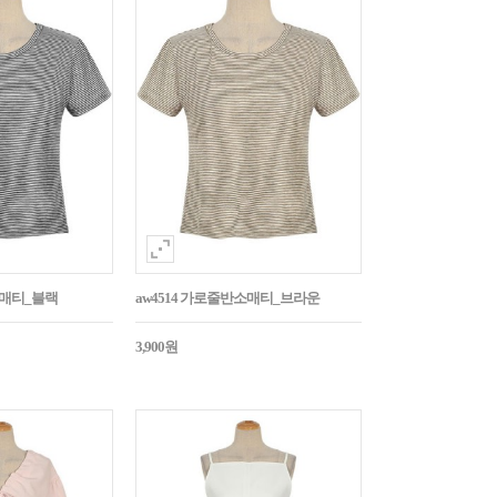
소매티_블랙
aw4514 가로줄반소매티_브라운
3,900원