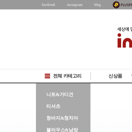
facebook
instagram
blog
전체 카테고리
신상품
-->
니트&가디건
티셔츠
청바지&청치마
블라우스&남방