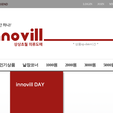
LOGIN
JOIN
M
* 상품up-date시간 *
* 주문취소 제한 *
인기상품
낱장코너
1000원
2000원
3000원
5000