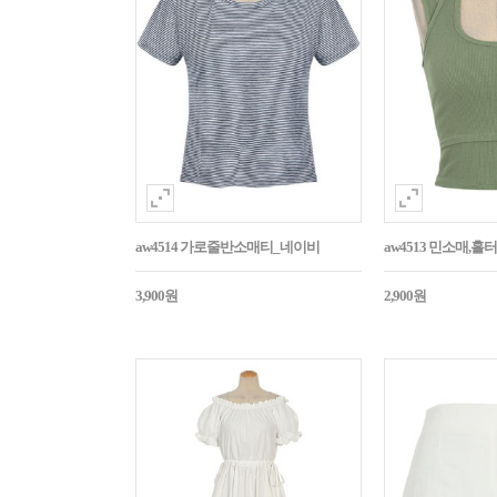
aw4514 가로줄반소매티_네이비
aw4513 민소매,
3,900원
2,900원