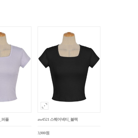
티_퍼플
aw4521 스퀘어넥티_블랙
3,900원