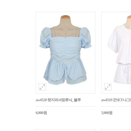
aw4520 뒷지퍼셔링튜닉_블루
aw4519 끈SET
6,900원
5,900원