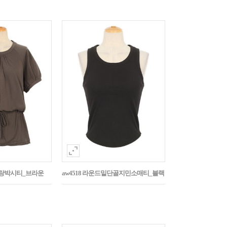
나그랑박시티_브라운
aw4518 라운드밑단골지민소매티_블랙