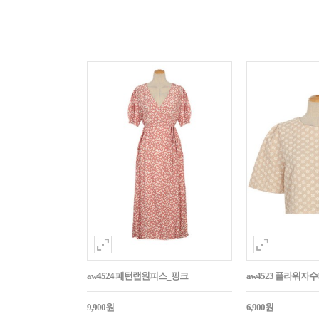
aw4524 패턴랩원피스_핑크
aw4523 플라워
9,900원
6,900원