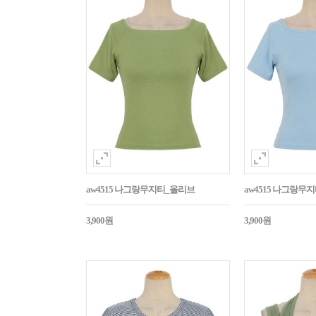
aw4515 나그랑무지티_올리브
aw4515 나그랑무
3,900원
3,900원