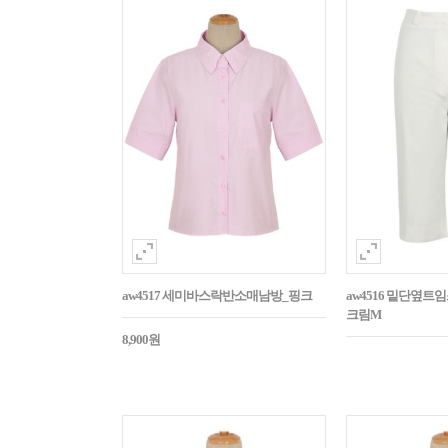
aw4517 세미바스락반소매남방_핑크
aw4516 밑단옆트
크림M
8,900원