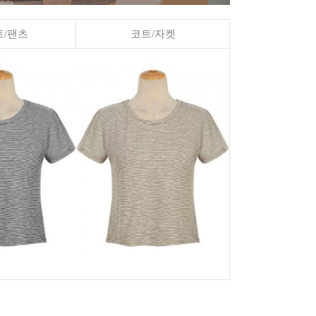
/팬츠
코트/자켓