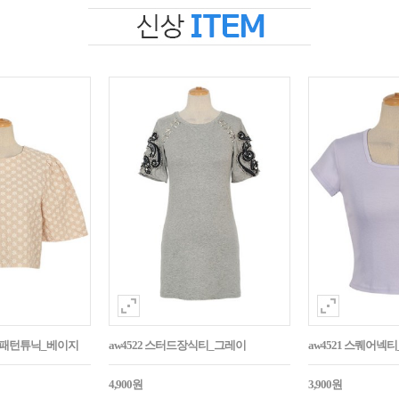
자수패턴튜닉_베이지
aw4522 스터드장식티_그레이
aw4521 스퀘어넥
4,900원
3,900원