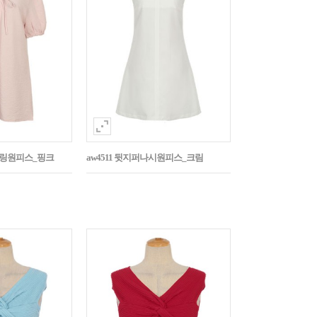
스트링원피스_핑크
aw4511 뒷지퍼나시원피스_크림