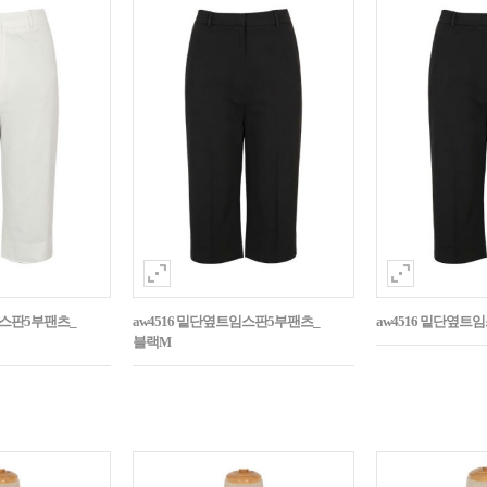
임스판5부팬츠_
aw4516 밑단옆트임스판5부팬츠_
aw4516 밑단옆트
블랙M