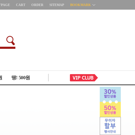
YPAGE
CART
ORDER
SITEMAP
BOOKMARK
원
땡! 500원