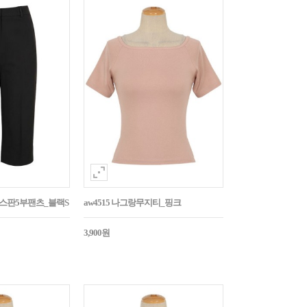
임스판5부팬츠_블랙S
aw4515 나그랑무지티_핑크
3,900원