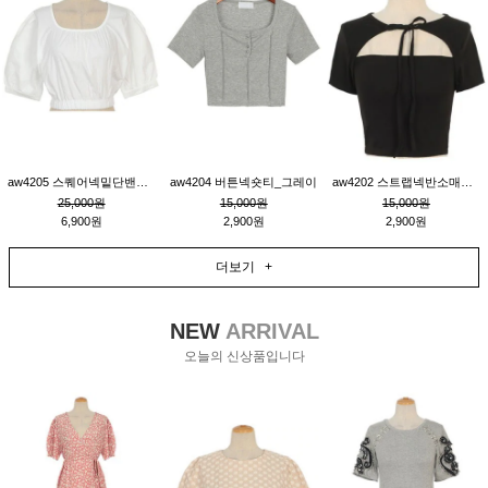
aw4205 스퀘어넥밑단밴딩숏블라우스_크림
aw4204 버튼넥숏티_그레이
aw4202 스트랩넥반소매숏티_블랙
25,000원
15,000원
15,000원
6,900원
2,900원
2,900원
더보기 +
NEW
ARRIVAL
오늘의 신상품입니다