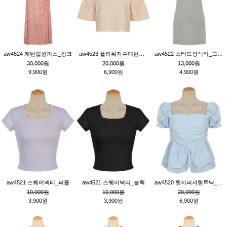
aw4524 패턴랩원피스_핑크
aw4523 플라워자수패턴튜닉_베이지
aw4522 스터드장식티_그레이
30,000원
20,000원
13,000원
9,900원
6,900원
4,900원
aw4521 스퀘어넥티_퍼플
aw4521 스퀘어넥티_블랙
aw4520 뒷지퍼셔링튜닉_블루
10,000원
10,000원
20,000원
3,900원
3,900원
6,900원