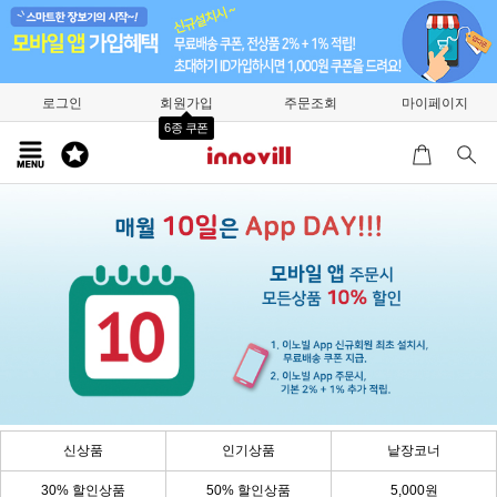
로그인
회원가입
주문조회
마이페이지
6종 쿠폰
신상품
인기상품
낱장코너
30% 할인상품
50% 할인상품
5,000원