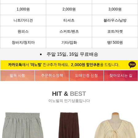
1,000원
2,000원
3,000원
니트/가디건
티셔츠
블라우스/남방
원피스
스커트/팬츠
코트/자켓
청바지/청치마
기타/잡화
땡! 500원
주말 15일, 16일 무료배송
필독 사항
주문취소정책
도매인증 신청
찾아오시는 길
HIT &
BEST
이노빌의 인기상품입니다