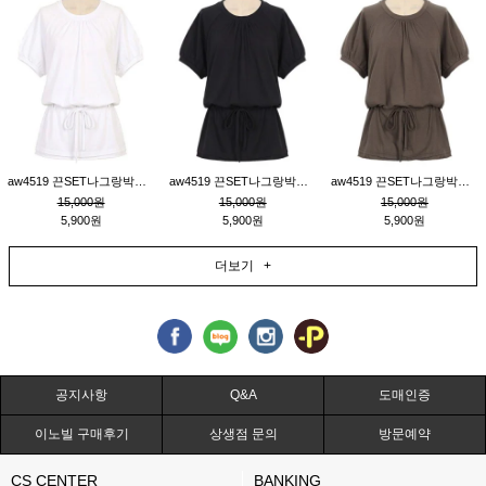
aw4519 끈SET나그랑박시티_크림
aw4519 끈SET나그랑박시티_블랙
aw4519 끈SET나그랑박시티_브라운
15,000원
15,000원
15,000원
5,900원
5,900원
5,900원
더보기 +
공지사항
Q&A
도매인증
이노빌 구매후기
상생점 문의
방문예약
CS CENTER
BANKING