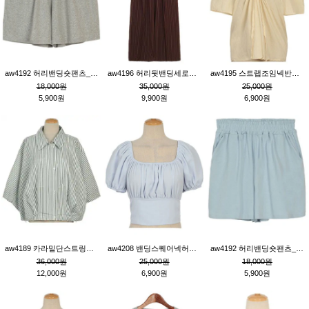
aw4192 허리밴딩숏팬츠_그레이
aw4196 허리뒷밴딩세로줄핀턱와이드팬츠_브라운
aw4195 스트랩조임넥반소매블라우스_연베이지
18,000원
35,000원
25,000원
5,900원
9,900원
6,900원
aw4189 카라밑단스트링세로줄오버핏블라우스_크림
aw4208 밴딩스퀘어넥허리뒷트임블라우스_블루
aw4192 허리밴딩숏팬츠_블루
36,000원
25,000원
18,000원
12,000원
6,900원
5,900원