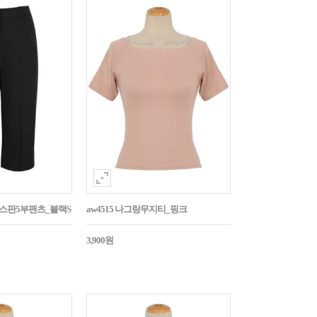
임스판5부팬츠_블랙S
aw4515 나그랑무지티_핑크
3,900원