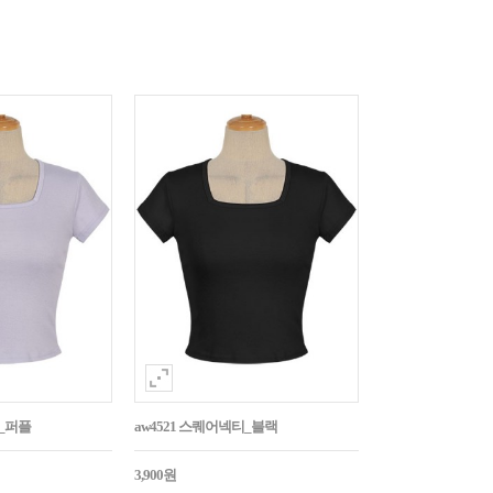
티_퍼플
aw4521 스퀘어넥티_블랙
3,900원