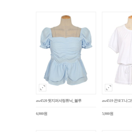
aw4520 뒷지퍼셔링튜닉_블루
aw4519 끈SET
6,900원
5,900원