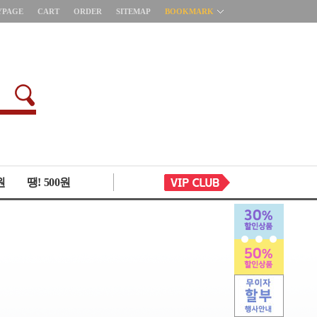
YPAGE
CART
ORDER
SITEMAP
BOOKMARK
원
땡! 500원