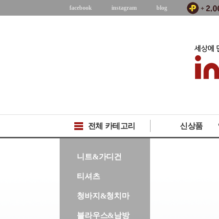
facebook
instagram
blog
전체 카테고리
신상품
-->
니트&가디건
티셔츠
청바지&청치마
블라우스&남방