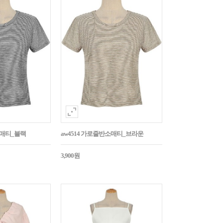
소매티_블랙
aw4514 가로줄반소매티_브라운
3,900원