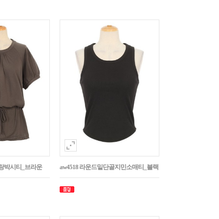
나그랑박시티_브라운
aw4518 라운드밑단골지민소매티_블랙