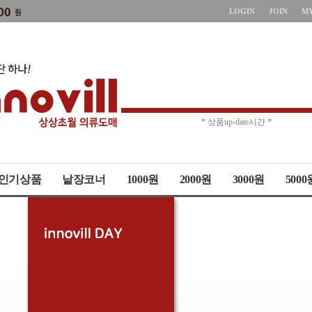
LOGIN
JOIN
M
* 주문취소 제한 *
* 상품up-date시간 *
인기상품
낱장코너
1000원
2000원
3000원
5000