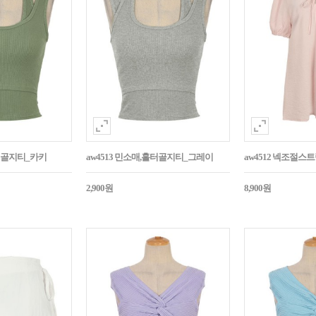
홀터골지티_카키
aw4513 민소매,홀터골지티_그레이
aw4512 넥조절
2,900원
8,900원