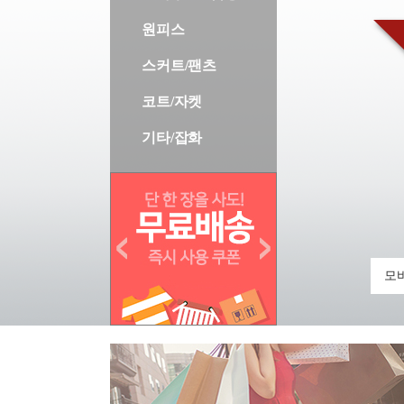
원피스
스커트/팬츠
코트/자켓
기타/잡화
모바