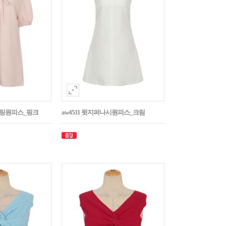
스트링원피스_핑크
aw4511 뒷지퍼나시원피스_크림