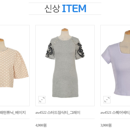
자수패턴튜닉_베이지
aw4522 스터드장식티_그레이
aw4521 스퀘어넥
4,900원
3,900원