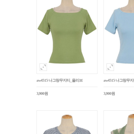
aw4515 나그랑무지티_올리브
aw4515 나그랑무
3,900원
3,900원