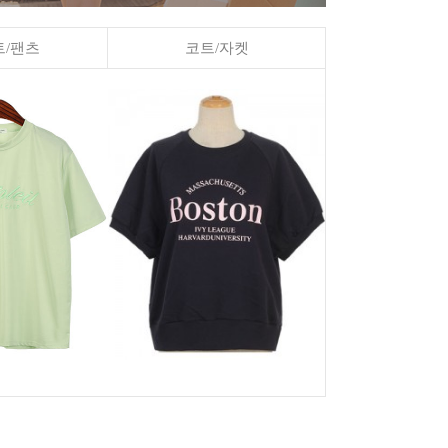
/팬츠
코트/자켓