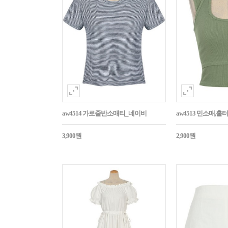
aw4514 가로줄반소매티_네이비
aw4513 민소매,
3,900원
2,900원