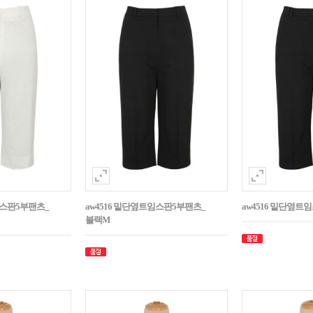
임스판5부팬츠_
aw4516 밑단옆트임스판5부팬츠_
aw4516 밑단옆트
블랙M