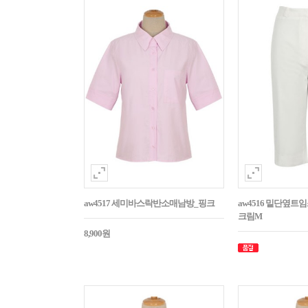
aw4517 세미바스락반소매남방_핑크
aw4516 밑단옆트
크림M
8,900원