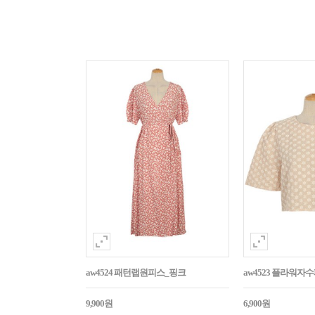
aw4524 패턴랩원피스_핑크
aw4523 플라워
9,900원
6,900원