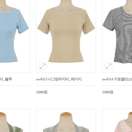
지티_블루
aw4515 나그랑무지티_베이지
aw4514 가로줄반
3,900원
3,900원