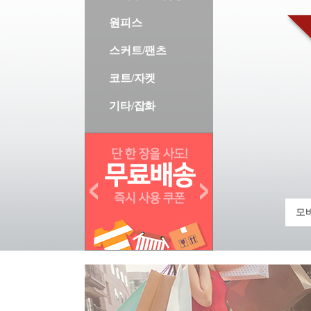
원피스
스커트/팬츠
코트/자켓
기타/잡화
모바