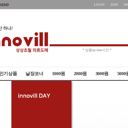
LOGIN
JOIN
M
* 주문취소 제한 *
* 상품up-date시간 *
인기상품
낱장코너
1000원
2000원
3000원
5000