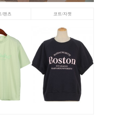
/팬츠
코트/자켓