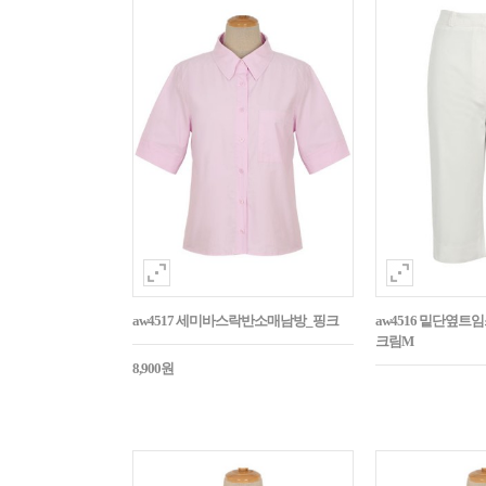
aw4517 세미바스락반소매남방_핑크
aw4516 밑단옆트
크림M
8,900원