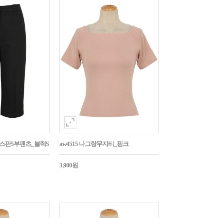
임스판5부팬츠_블랙S
aw4515 나그랑무지티_핑크
3,900원