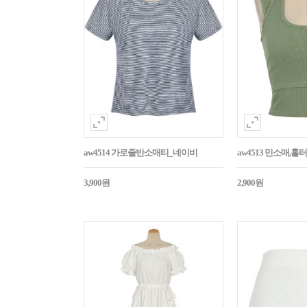
aw4514 가로줄반소매티_네이비
aw4513 민소매,
3,900원
2,900원