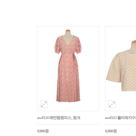
aw4524 패턴랩원피스_핑크
aw4523 플라워
9,900원
6,900원