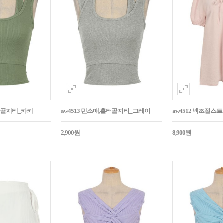
홀터골지티_카키
aw4513 민소매,홀터골지티_그레이
aw4512 넥조절
2,900원
8,900원