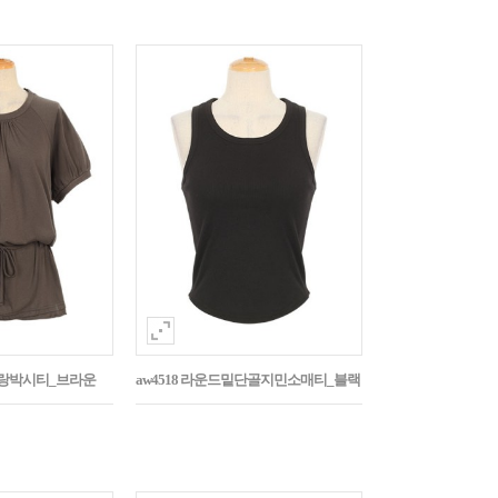
나그랑박시티_브라운
aw4518 라운드밑단골지민소매티_블랙