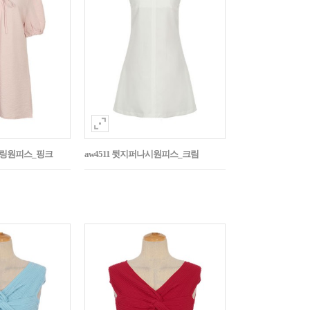
스트링원피스_핑크
aw4511 뒷지퍼나시원피스_크림