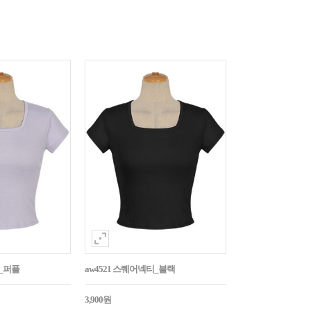
티_퍼플
aw4521 스퀘어넥티_블랙
3,900원