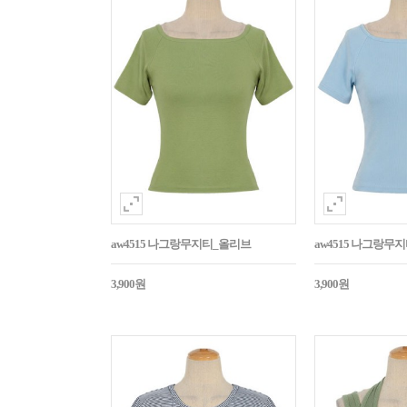
aw4515 나그랑무지티_올리브
aw4515 나그랑무
3,900원
3,900원