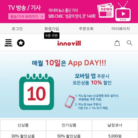
로그인
회원가입
주문조회
마이페이지
6종 쿠폰
신상품
인기상품
낱장코너
30% 할인상품
50% 할인상품
5,000원