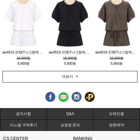
aw4519 끈SET나그랑박시티_크림
aw4519 끈SET나그랑박시티_블랙
aw4519 끈SET나그랑박시티_브라운
15,000원
15,000원
15,000원
5,900원
5,900원
5,900원
더보기 +
공지사항
Q&A
도매인증
이노빌 구매후기
상생점 문의
방문예약
CS CENTER
BANKING