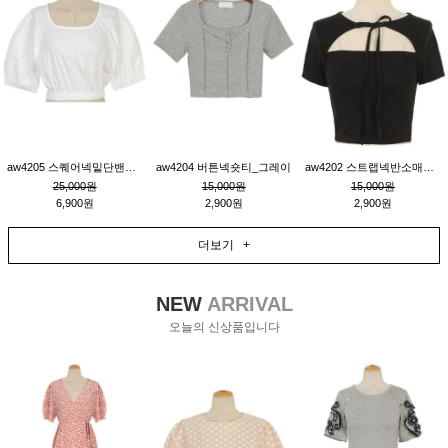
aw4205 스퀘어넥밑단밴딩숏블라우스_크림
aw4204 버튼넥숏티_그레이
aw4202 스트랩넥반소매숏티_블랙
25,000원
15,000원
15,000원
6,900원
2,900원
2,900원
더보기 +
NEW
ARRIVAL
오늘의 신상품입니다