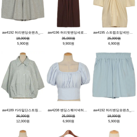
aw4192 허리밴딩숏팬츠_그레이
aw4196 허리뒷밴딩세로줄핀턱와이드팬츠_브라운
aw4195 스트랩조임넥반소매블라우스_연베이지
18,000원
35,000원
25,000원
5,900원
9,900원
6,900원
aw4189 카라밑단스트링세로줄오버핏블라우스_크림
aw4208 밴딩스퀘어넥허리뒷트임블라우스_블루
aw4192 허리밴딩숏팬츠_블루
36,000원
25,000원
18,000원
12,000원
6,900원
5,900원