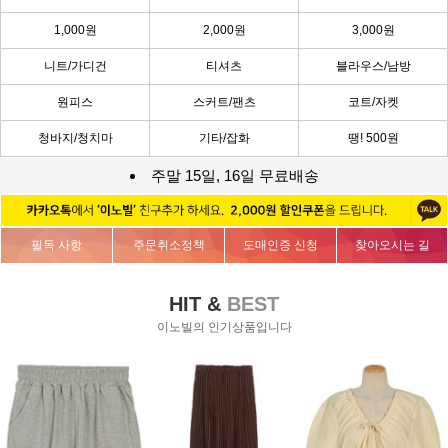
1,000원
2,000원
3,000원
니트/가디건
티셔츠
블라우스/남방
원피스
스커트/팬츠
코트/자켓
청바지/청치마
기타/잡화
땡! 500원
주말 15일, 16일 무료배송
필독 사항
주문취소정책
도매인증 신청
찾아오시는 길
HIT &
BEST
이노빌의 인기상품입니다