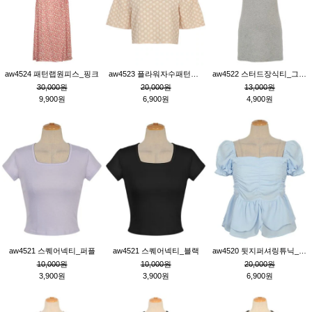
aw4524 패턴랩원피스_핑크
aw4523 플라워자수패턴튜닉_베이지
aw4522 스터드장식티_그레이
30,000원
20,000원
13,000원
9,900원
6,900원
4,900원
aw4521 스퀘어넥티_퍼플
aw4521 스퀘어넥티_블랙
aw4520 뒷지퍼셔링튜닉_블루
10,000원
10,000원
20,000원
3,900원
3,900원
6,900원