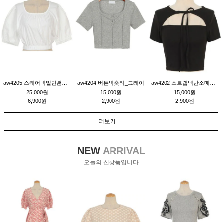
aw4205 스퀘어넥밑단밴딩숏블라우스_크림
aw4204 버튼넥숏티_그레이
aw4202 스트랩넥반소매숏티_블랙
25,000원
15,000원
15,000원
6,900원
2,900원
2,900원
더보기 +
NEW
ARRIVAL
오늘의 신상품입니다