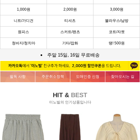
1,000원
2,000원
3,000원
니트/가디건
티셔츠
블라우스/남방
원피스
스커트/팬츠
코트/자켓
청바지/청치마
기타/잡화
땡! 500원
주말 15일, 16일 무료배송
필독 사항
주문취소정책
도매인증 신청
찾아오시는 길
HIT &
BEST
이노빌의 인기상품입니다