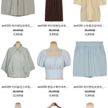
aw4192 허리밴딩숏팬츠_그레이
aw4196 허리뒷밴딩세로줄핀턱와이드팬츠_브라운
aw4195 스트랩조임넥반소매블라우스_연베이지
18,000원
35,000원
25,000원
5,900원
9,900원
6,900원
aw4189 카라밑단스트링세로줄오버핏블라우스_크림
aw4208 밴딩스퀘어넥허리뒷트임블라우스_블루
aw4192 허리밴딩숏팬츠_블루
36,000원
25,000원
18,000원
12,000원
6,900원
5,900원