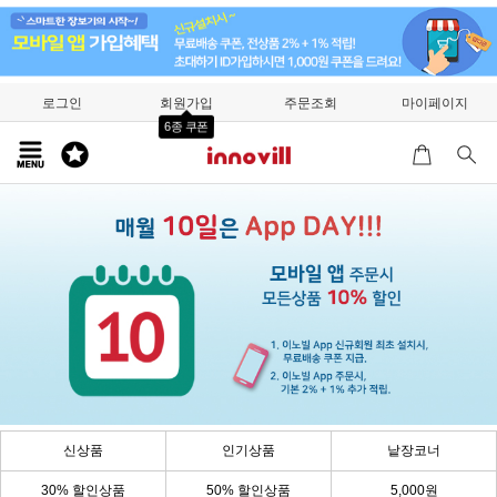
로그인
회원가입
주문조회
마이페이지
6종 쿠폰
신상품
인기상품
낱장코너
30% 할인상품
50% 할인상품
5,000원