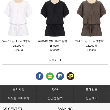
aw4519 끈SET나그랑박시티_크림
aw4519 끈SET나그랑박시티_블랙
aw4519 끈SET나그랑박시티_브라운
15,000원
15,000원
15,000원
5,900원
5,900원
5,900원
더보기 +
공지사항
Q&A
도매인증
이노빌 구매후기
상생점 문의
방문예약
CS CENTER
BANKING