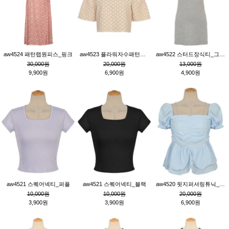
aw4524 패턴랩원피스_핑크
aw4523 플라워자수패턴튜닉_베이지
aw4522 스터드장식티_그레이
30,000원
20,000원
13,000원
9,900원
6,900원
4,900원
aw4521 스퀘어넥티_퍼플
aw4521 스퀘어넥티_블랙
aw4520 뒷지퍼셔링튜닉_블루
10,000원
10,000원
20,000원
3,900원
3,900원
6,900원