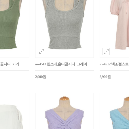
홀터골지티_카키
aw4513 민소매,홀터골지티_그레이
aw4512 넥조절
2,900원
8,900원