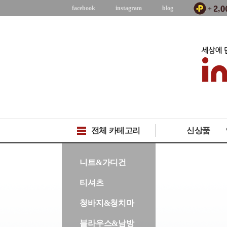
facebook
instagram
blog
전체 카테고리
신상품
-->
니트&가디건
티셔츠
청바지&청치마
블라우스&남방