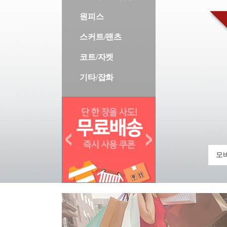
원피스
스커트/팬츠
코트/자켓
기타/잡화
모바