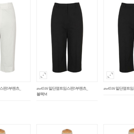
임스판5부팬츠_
aw4516 밑단옆트임스판5부팬츠_
aw4516 밑단옆트
블랙M