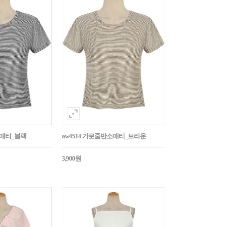
소매티_블랙
aw4514 가로줄반소매티_브라운
3,900원