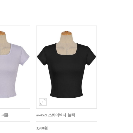
티_퍼플
aw4521 스퀘어넥티_블랙
3,900원