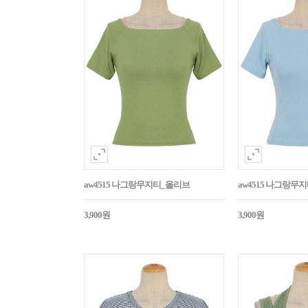
aw4515 나그랑무지티_올리브
aw4515 나그랑무
3,900원
3,900원