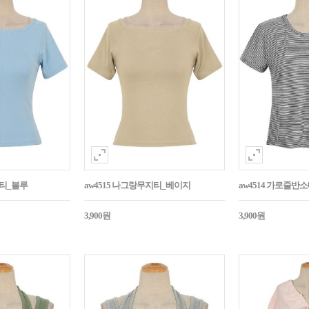
지티_블루
aw4515 나그랑무지티_베이지
aw4514 가로줄반
3,900원
3,900원