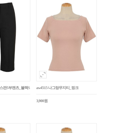
임스판5부팬츠_블랙S
aw4515 나그랑무지티_핑크
3,900원