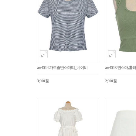
aw4514 가로줄반소매티_네이비
aw4513 민소매,
3,900원
2,900원