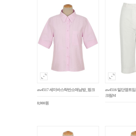
aw4517 세미바스락반소매남방_핑크
aw4516 밑단옆트
크림M
8,900원