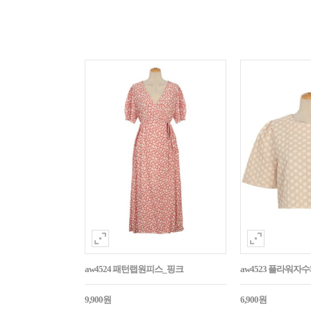
aw4524 패턴랩원피스_핑크
aw4523 플라워
9,900원
6,900원