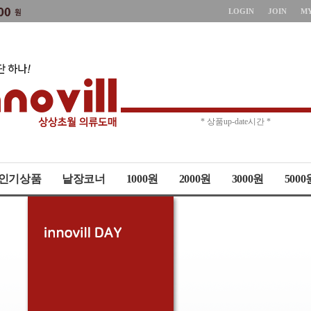
LOGIN
JOIN
M
* 주문취소 제한 *
* 상품up-date시간 *
인기상품
낱장코너
1000원
2000원
3000원
5000