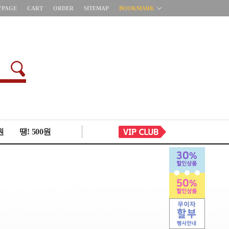
YPAGE
CART
ORDER
SITEMAP
BOOKMARK
원
땡! 500원