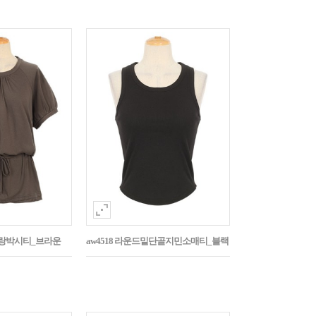
나그랑박시티_브라운
aw4518 라운드밑단골지민소매티_블랙