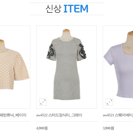
자수패턴튜닉_베이지
aw4522 스터드장식티_그레이
aw4521 스퀘어넥
4,900원
3,900원