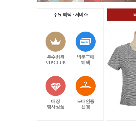
주요 혜택 · 서비스
우수회원
방문구매
VIP CLUB
혜택
매장
도매인증
행사상품
신청