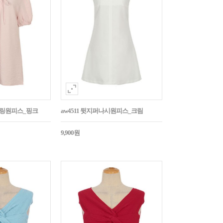
스트링원피스_핑크
aw4511 뒷지퍼나시원피스_크림
9,900원