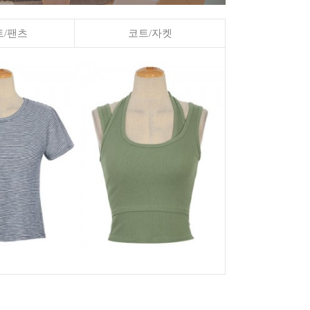
/팬츠
코트/자켓