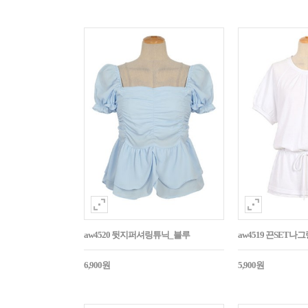
aw4520 뒷지퍼셔링튜닉_블루
aw4519 끈SET
6,900원
5,900원