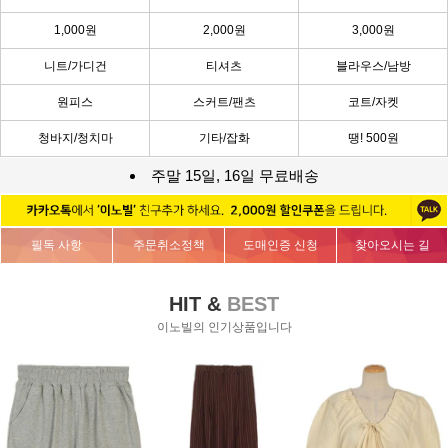
1,000원
2,000원
3,000원
니트/가디건
티셔츠
블라우스/남방
원피스
스커트/팬츠
코트/자켓
청바지/청치마
기타/잡화
땡! 500원
주말 15일, 16일 무료배송
필독 사항
주문취소정책
도매인증 신청
찾아오시는 길
HIT &
BEST
이노빌의 인기상품입니다