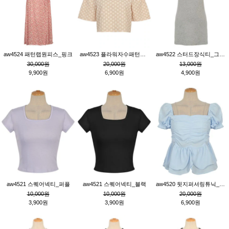
aw4524 패턴랩원피스_핑크
aw4523 플라워자수패턴튜닉_베이지
aw4522 스터드장식티_그레이
30,000원
20,000원
13,000원
9,900원
6,900원
4,900원
aw4521 스퀘어넥티_퍼플
aw4521 스퀘어넥티_블랙
aw4520 뒷지퍼셔링튜닉_블루
10,000원
10,000원
20,000원
3,900원
3,900원
6,900원