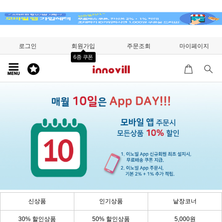
로그인
회원가입
주문조회
마이페이지
6종 쿠폰
신상품
인기상품
낱장코너
30% 할인상품
50% 할인상품
5,000원