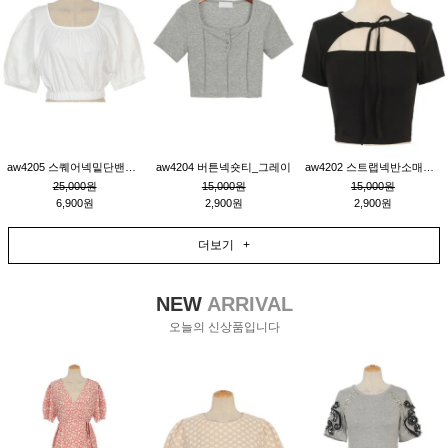
aw4205 스퀘어넥밑단밴딩숏블라우스_크림
aw4204 버튼넥숏티_그레이
aw4202 스트랩넥반소매숏티_블랙
25,000원
15,000원
15,000원
6,900원
2,900원
2,900원
더보기 +
NEW
ARRIVAL
오늘의 신상품입니다