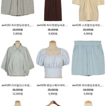
aw4192 허리밴딩숏팬츠_그레이
aw4196 허리뒷밴딩세로줄핀턱와이드팬츠_브라운
aw4195 스트랩조임넥반소매블라우스_연베이지
18,000원
35,000원
25,000원
5,900원
9,900원
6,900원
aw4189 카라밑단스트링세로줄오버핏블라우스_크림
aw4208 밴딩스퀘어넥허리뒷트임블라우스_블루
aw4192 허리밴딩숏팬츠_블루
36,000원
25,000원
18,000원
12,000원
6,900원
5,900원