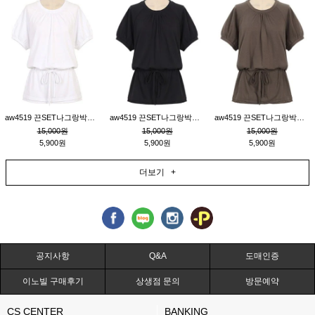
aw4519 끈SET나그랑박시티_크림
aw4519 끈SET나그랑박시티_블랙
aw4519 끈SET나그랑박시티_브라운
15,000원
15,000원
15,000원
5,900원
5,900원
5,900원
더보기 +
공지사항
Q&A
도매인증
이노빌 구매후기
상생점 문의
방문예약
CS CENTER
BANKING