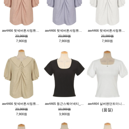
aw4466 뒷넥버튼셔링튜닉_핑크
aw4466 뒷넥버튼셔링튜닉_퍼플
aw4466 뒷넥버튼셔링튜닉_크림
23,000원
23,000원
23,000원
7,900원
7,900원
7,900원
aw4466 뒷넥버튼셔링튜닉_베이지
aw4465 둥근스퀘어넥티_블랙
aw4464 실버팬던트미니레이스티_크림
23,000원
10,000원
(품절)
7,900원
3,900원