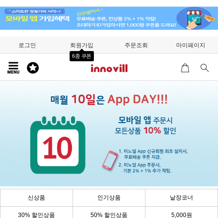
로그인
회원가입
주문조회
마이페이지
6종 쿠폰
신상품
인기상품
낱장코너
30% 할인상품
50% 할인상품
5,000원