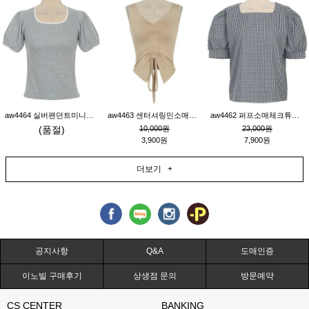
aw4464 실버팬던트미니레이스티_그레이
aw4463 센터셔링민소매티_베이지
aw4462 퍼프소매체크튜닉_네이비
(품절)
10,000원
23,000원
3,900원
7,900원
더보기 +
공지사항
Q&A
도매인증
이노빌 구매후기
상생점 문의
방문예약
CS CENTER
BANKING