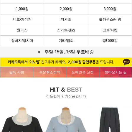
1,000원
2,000원
3,000원
니트/가디건
티셔츠
블라우스/남방
원피스
스커트/팬츠
코트/자켓
청바지/청치마
기타/잡화
땡! 500원
주말 15일, 16일 무료배송
필독 사항
주문취소정책
도매인증 신청
찾아오시는 길
HIT &
BEST
이노빌의 인기상품입니다