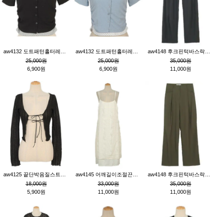
aw4132 도트패턴홀터레이어드St잔골지티_블랙
aw4132 도트패턴홀터레이어드St잔골지티_블루
aw4148 후크핀턱바스락팬츠_챠콜S
25,000원
25,000원
35,000원
6,900원
6,900원
11,000원
aw4125 끝단박음질스트랩오픈환편니트가디건_블랙
aw4145 어깨길이조절끈나시레이스러플원피스_아이보리
aw4148 후크핀턱바스락팬츠_카키M
18,000원
33,000원
35,000원
5,900원
11,000원
11,000원