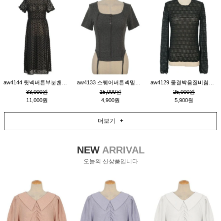
aw4144 뒷넥버튼부분밴딩레이어드비침원피스_블랙
aw4133 스퀘어버튼넥밑단줄잔골지환편티_챠콜
aw4129 물결박음질비침스판티_블랙
33,000원
15,000원
25,000원
11,000원
4,900원
5,900원
더보기 +
NEW
ARRIVAL
오늘의 신상품입니다