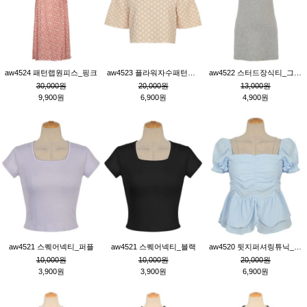
aw4524 패턴랩원피스_핑크
aw4523 플라워자수패턴튜닉_베이지
aw4522 스터드장식티_그레이
30,000원
20,000원
13,000원
9,900원
6,900원
4,900원
aw4521 스퀘어넥티_퍼플
aw4521 스퀘어넥티_블랙
aw4520 뒷지퍼셔링튜닉_블루
10,000원
10,000원
20,000원
3,900원
3,900원
6,900원