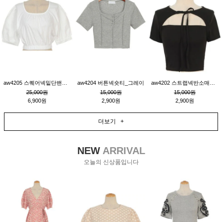
aw4205 스퀘어넥밑단밴딩숏블라우스_크림
aw4204 버튼넥숏티_그레이
aw4202 스트랩넥반소매숏티_블랙
25,000원
15,000원
15,000원
6,900원
2,900원
2,900원
더보기 +
NEW
ARRIVAL
오늘의 신상품입니다