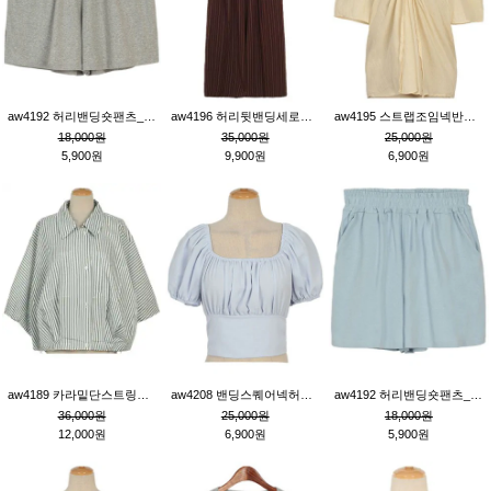
aw4192 허리밴딩숏팬츠_그레이
aw4196 허리뒷밴딩세로줄핀턱와이드팬츠_브라운
aw4195 스트랩조임넥반소매블라우스_연베이지
18,000원
35,000원
25,000원
5,900원
9,900원
6,900원
aw4189 카라밑단스트링세로줄오버핏블라우스_크림
aw4208 밴딩스퀘어넥허리뒷트임블라우스_블루
aw4192 허리밴딩숏팬츠_블루
36,000원
25,000원
18,000원
12,000원
6,900원
5,900원