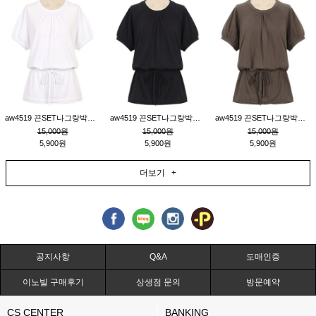
aw4519 끈SET나그랑박시티_크림
aw4519 끈SET나그랑박시티_블랙
aw4519 끈SET나그랑박시티_브라운
15,000원
15,000원
15,000원
5,900원
5,900원
5,900원
더보기 +
공지사항
Q&A
도매인증
이노빌 구매후기
상생점 문의
방문예약
CS CENTER
BANKING