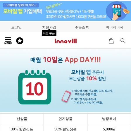
로그인
회원가입
주문조회
마이페이지
6종 쿠폰
신상품
인기상품
낱장코너
30% 할인상품
50% 할인상품
5,000원