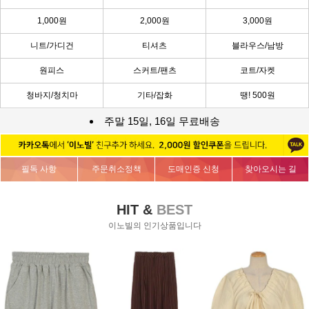
1,000원
2,000원
3,000원
니트/가디건
티셔츠
블라우스/남방
원피스
스커트/팬츠
코트/자켓
청바지/청치마
기타/잡화
땡! 500원
주말 15일, 16일 무료배송
필독 사항
주문취소정책
도매인증 신청
찾아오시는 길
HIT &
BEST
이노빌의 인기상품입니다