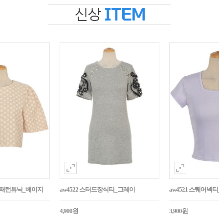
자수패턴튜닉_베이지
aw4522 스터드장식티_그레이
aw4521 스퀘어넥
4,900원
3,900원