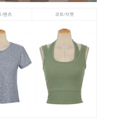
/팬츠
코트/자켓