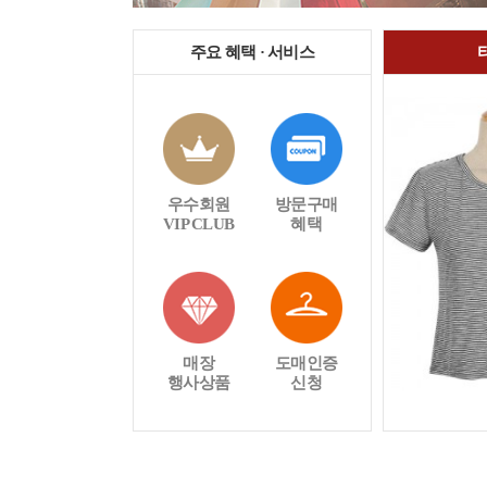
주요 혜택 · 서비스
우수회원
방문구매
VIP CLUB
혜택
매장
도매인증
행사상품
신청