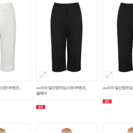
임스판5부팬츠_
aw4516 밑단옆트임스판5부팬츠_
aw4516 밑단옆트
블랙M