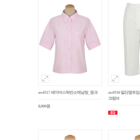
aw4517 세미바스락반소매남방_핑크
aw4516 밑단옆트
크림M
8,900원