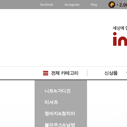
facebook
instagram
blog
전체 카테고리
신상품
-->
니트&가디건
티셔츠
청바지&청치마
블라우스&남방