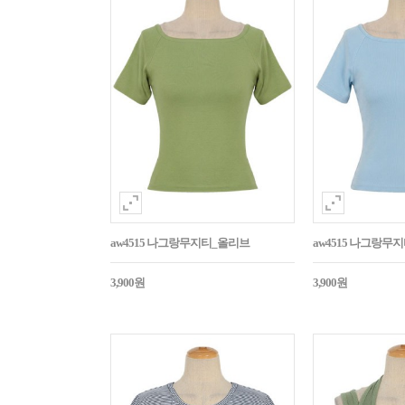
aw4515 나그랑무지티_올리브
aw4515 나그랑무
3,900원
3,900원