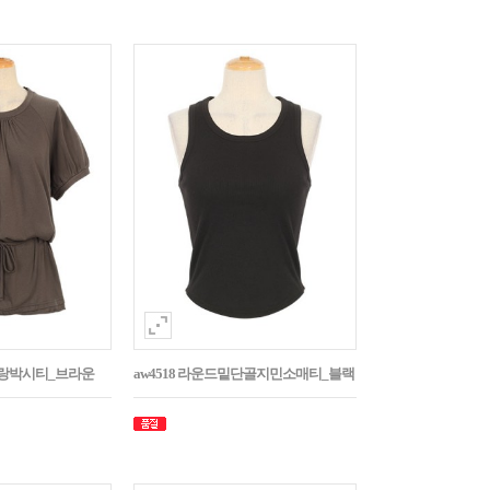
나그랑박시티_브라운
aw4518 라운드밑단골지민소매티_블랙