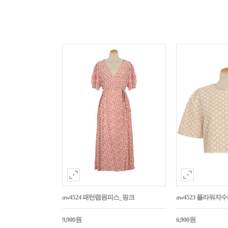
aw4524 패턴랩원피스_핑크
aw4523 플라워
9,900원
6,900원