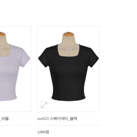
티_퍼플
aw4521 스퀘어넥티_블랙
3,900원