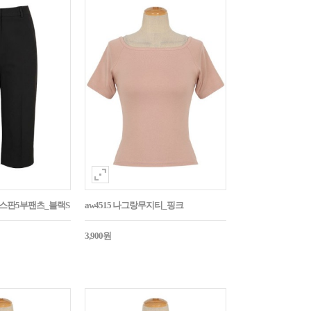
임스판5부팬츠_블랙S
aw4515 나그랑무지티_핑크
3,900원