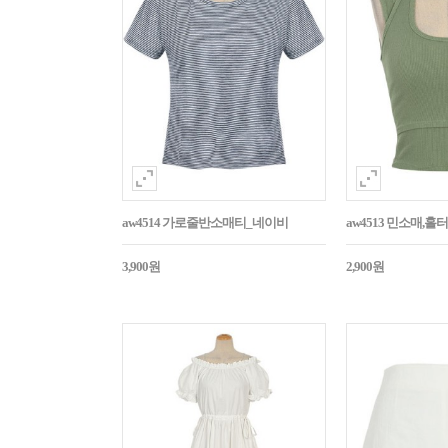
aw4514 가로줄반소매티_네이비
aw4513 민소매,
3,900원
2,900원