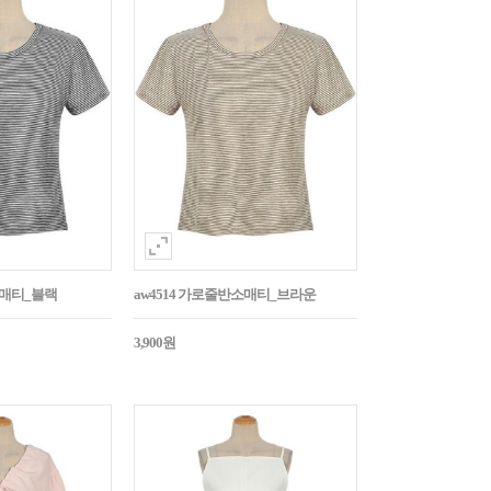
소매티_블랙
aw4514 가로줄반소매티_브라운
3,900원