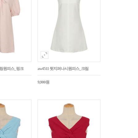
스트링원피스_핑크
aw4511 뒷지퍼나시원피스_크림
9,900원