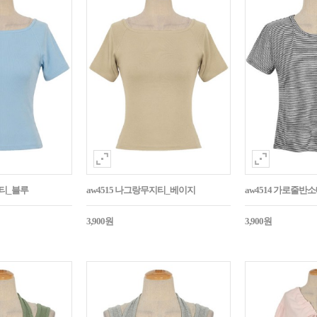
지티_블루
aw4515 나그랑무지티_베이지
aw4514 가로줄반
3,900원
3,900원