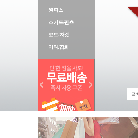
원피스
스커트/팬츠
코트/자켓
기타/잡화
모바