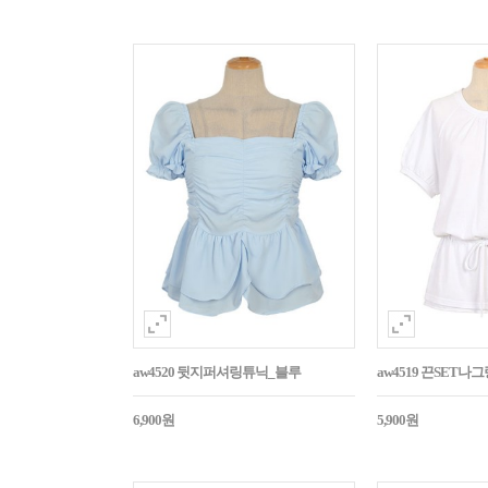
aw4520 뒷지퍼셔링튜닉_블루
aw4519 끈SET
6,900원
5,900원