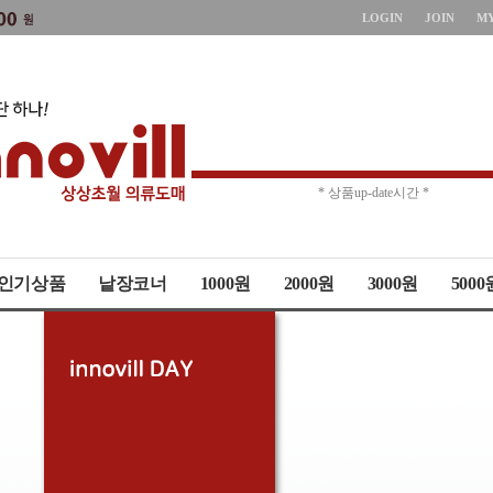
LOGIN
JOIN
M
* 주문취소 제한 *
* 상품up-date시간 *
인기상품
낱장코너
1000원
2000원
3000원
5000