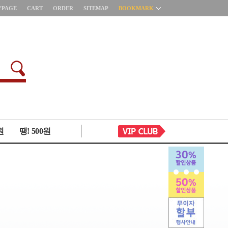
YPAGE
CART
ORDER
SITEMAP
BOOKMARK
원
땡! 500원