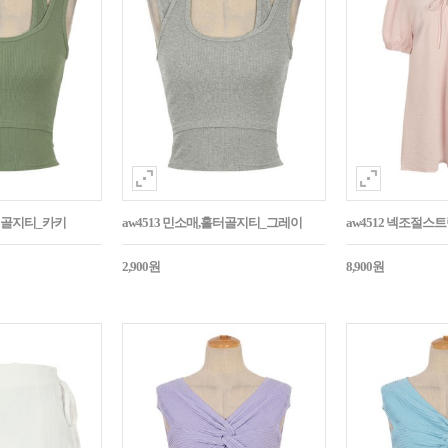
홀터골지티_카키
aw4513 민소매,홀터골지티_그레이
aw4512 넥조절
2,900원
8,900원