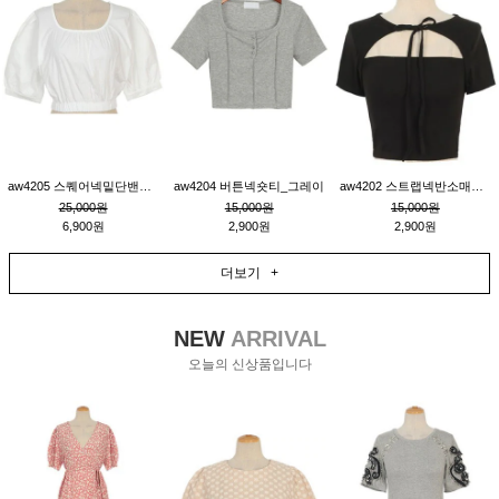
aw4205 스퀘어넥밑단밴딩숏블라우스_크림
aw4204 버튼넥숏티_그레이
aw4202 스트랩넥반소매숏티_블랙
25,000원
15,000원
15,000원
6,900원
2,900원
2,900원
더보기 +
NEW
ARRIVAL
오늘의 신상품입니다