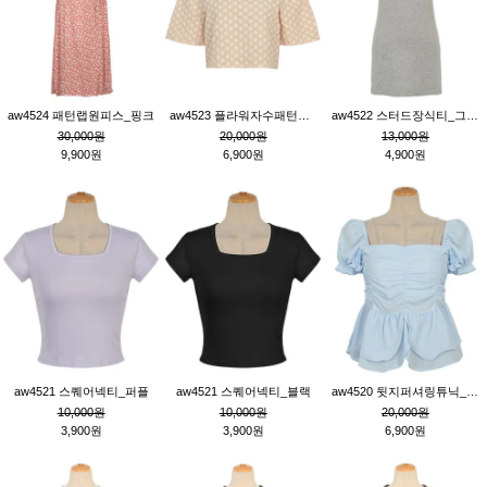
aw4524 패턴랩원피스_핑크
aw4523 플라워자수패턴튜닉_베이지
aw4522 스터드장식티_그레이
30,000원
20,000원
13,000원
9,900원
6,900원
4,900원
aw4521 스퀘어넥티_퍼플
aw4521 스퀘어넥티_블랙
aw4520 뒷지퍼셔링튜닉_블루
10,000원
10,000원
20,000원
3,900원
3,900원
6,900원