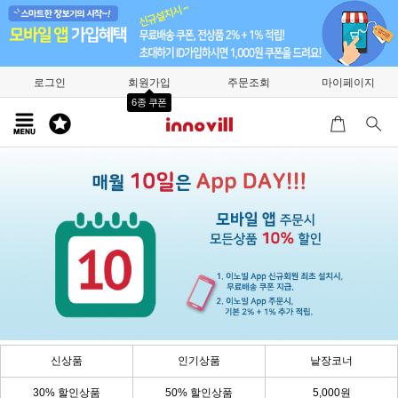
로그인
회원가입
주문조회
마이페이지
6종 쿠폰
신상품
인기상품
낱장코너
30% 할인상품
50% 할인상품
5,000원