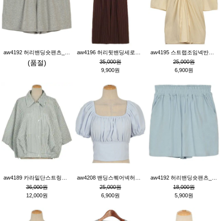
aw4192 허리밴딩숏팬츠_그레이
aw4196 허리뒷밴딩세로줄핀턱와이드팬츠_브라운
aw4195 스트랩조임넥반소매블라우스_연베이지
(품절)
35,000원
25,000원
9,900원
6,900원
aw4189 카라밑단스트링세로줄오버핏블라우스_크림
aw4208 밴딩스퀘어넥허리뒷트임블라우스_블루
aw4192 허리밴딩숏팬츠_블루
36,000원
25,000원
18,000원
12,000원
6,900원
5,900원