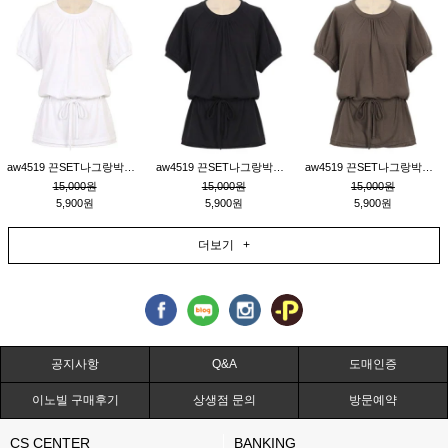
aw4519 끈SET나그랑박시티_크림
aw4519 끈SET나그랑박시티_블랙
aw4519 끈SET나그랑박시티_브라운
15,000원
15,000원
15,000원
5,900원
5,900원
5,900원
더보기 +
공지사항
Q&A
도매인증
이노빌 구매후기
상생점 문의
방문예약
CS CENTER
BANKING