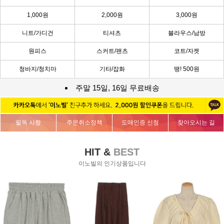
1,000원
2,000원
3,000원
니트/가디건
티셔츠
블라우스/남방
원피스
스커트/팬츠
코트/자켓
청바지/청치마
기타/잡화
땡! 500원
주말 15일, 16일 무료배송
필독 사항
주문취소정책
도매인증 신청
찾아오시는 길
HIT &
BEST
이노빌의 인기상품입니다