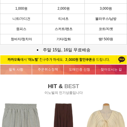
1,000원
2,000원
3,000원
니트/가디건
티셔츠
블라우스/남방
원피스
스커트/팬츠
코트/자켓
청바지/청치마
기타/잡화
땡! 500원
주말 15일, 16일 무료배송
필독 사항
주문취소정책
도매인증 신청
찾아오시는 길
HIT &
BEST
이노빌의 인기상품입니다