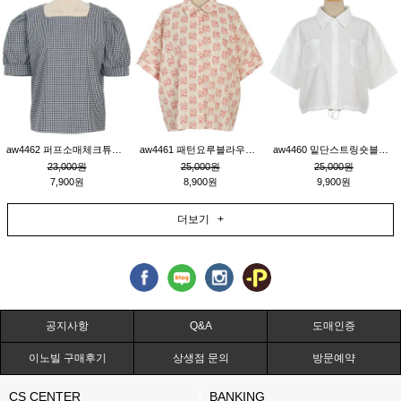
aw4462 퍼프소매체크튜닉_네이비
aw4461 패턴요루블라우스_연베이지
aw4460 밑단스트링숏블라우스_크림
23,000원
25,000원
25,000원
7,900원
8,900원
9,900원
더보기 +
공지사항
Q&A
도매인증
이노빌 구매후기
상생점 문의
방문예약
CS CENTER
BANKING