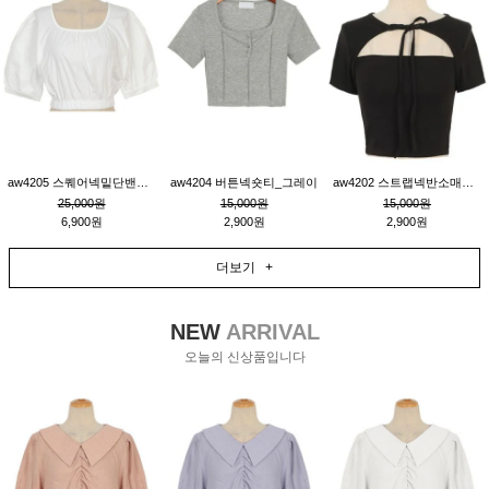
aw4205 스퀘어넥밑단밴딩숏블라우스_크림
aw4204 버튼넥숏티_그레이
aw4202 스트랩넥반소매숏티_블랙
25,000원
15,000원
15,000원
6,900원
2,900원
2,900원
더보기 +
NEW
ARRIVAL
오늘의 신상품입니다