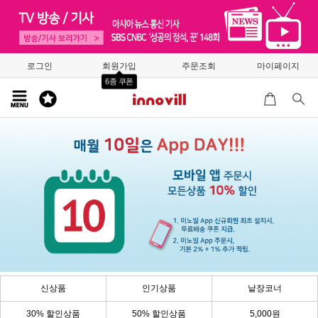
로그인
회원가입
주문조회
마이페이지
6종 쿠폰
신상품
인기상품
낱장코너
30% 할인상품
50% 할인상품
5,000원