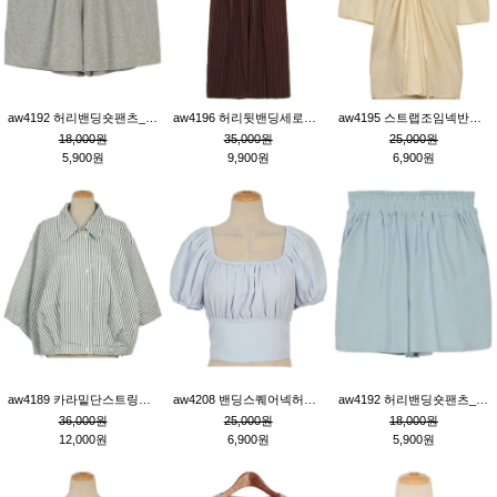
aw4192 허리밴딩숏팬츠_그레이
aw4196 허리뒷밴딩세로줄핀턱와이드팬츠_브라운
aw4195 스트랩조임넥반소매블라우스_연베이지
18,000원
35,000원
25,000원
5,900원
9,900원
6,900원
aw4189 카라밑단스트링세로줄오버핏블라우스_크림
aw4208 밴딩스퀘어넥허리뒷트임블라우스_블루
aw4192 허리밴딩숏팬츠_블루
36,000원
25,000원
18,000원
12,000원
6,900원
5,900원