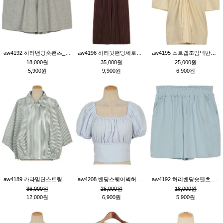
aw4192 허리밴딩숏팬츠_그레이
aw4196 허리뒷밴딩세로줄핀턱와이드팬츠_브라운
aw4195 스트랩조임넥반소매블라우스_연베이지
18,000원
35,000원
25,000원
5,900원
9,900원
6,900원
aw4189 카라밑단스트링세로줄오버핏블라우스_크림
aw4208 밴딩스퀘어넥허리뒷트임블라우스_블루
aw4192 허리밴딩숏팬츠_블루
36,000원
25,000원
18,000원
12,000원
6,900원
5,900원