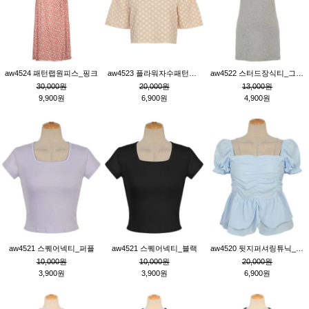
aw4524 패턴랩원피스_핑크
aw4523 플라워자수패턴튜닉_베이지
aw4522 스터드장식티_그레이
30,000원
20,000원
13,000원
9,900원
6,900원
4,900원
aw4521 스퀘어넥티_퍼플
aw4521 스퀘어넥티_블랙
aw4520 뒷지퍼셔링튜닉_블루
10,000원
10,000원
20,000원
3,900원
3,900원
6,900원