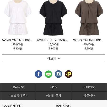
aw4519 끈SET나그랑박시티_크림
aw4519 끈SET나그랑박시티_블랙
aw4519 끈SET나그랑박시티_브라운
15,000원
15,000원
15,000원
5,900원
5,900원
5,900원
더보기 +
공지사항
Q&A
도매인증
이노빌 구매후기
상생점 문의
방문예약
CS CENTER
BANKING