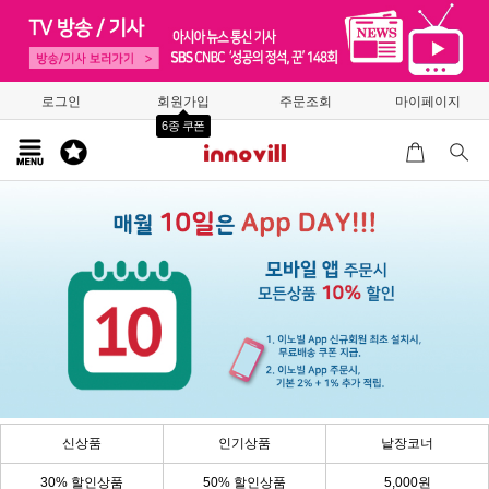
로그인
회원가입
주문조회
마이페이지
6종 쿠폰
신상품
인기상품
낱장코너
30% 할인상품
50% 할인상품
5,000원