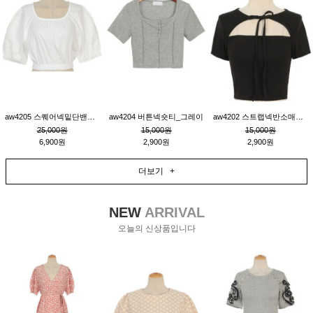
aw4205 스퀘어넥밑단밴딩숏블라우스_크림
aw4204 버튼넥숏티_그레이
aw4202 스트랩넥반소매숏티_블랙
25,000원
15,000원
15,000원
6,900원
2,900원
2,900원
더보기 +
NEW
ARRIVAL
오늘의 신상품입니다