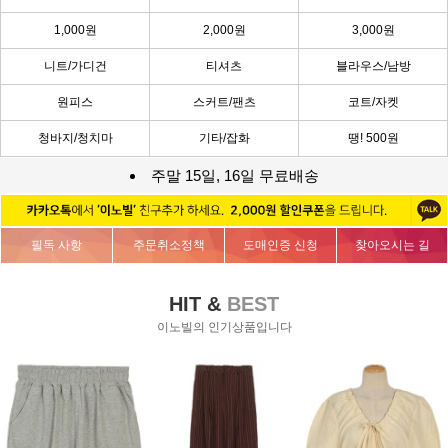
1,000원
2,000원
3,000원
니트/가디건
티셔츠
블라우스/남방
원피스
스커트/팬츠
코트/자켓
청바지/청치마
기타/잡화
땡! 500원
주말 15일, 16일 무료배송
필독 사항
주문취소정책
도매인증 신청
찾아오시는 길
HIT &
BEST
이노빌의 인기상품입니다