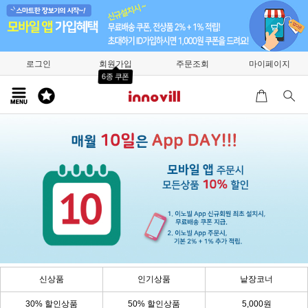
로그인
회원가입
주문조회
마이페이지
6종 쿠폰
신상품
인기상품
낱장코너
30% 할인상품
50% 할인상품
5,000원