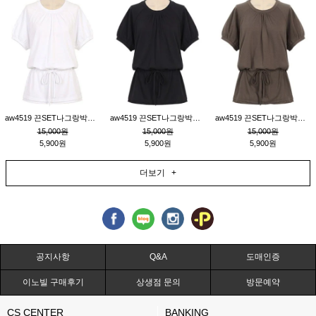
aw4519 끈SET나그랑박시티_크림
aw4519 끈SET나그랑박시티_블랙
aw4519 끈SET나그랑박시티_브라운
15,000원
15,000원
15,000원
5,900원
5,900원
5,900원
더보기 +
공지사항
Q&A
도매인증
이노빌 구매후기
상생점 문의
방문예약
CS CENTER
BANKING