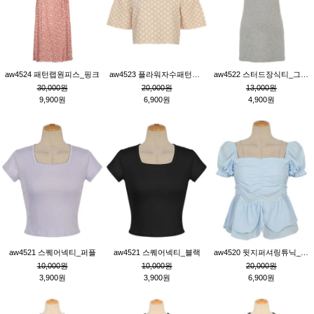
aw4524 패턴랩원피스_핑크
aw4523 플라워자수패턴튜닉_베이지
aw4522 스터드장식티_그레이
30,000원
20,000원
13,000원
9,900원
6,900원
4,900원
aw4521 스퀘어넥티_퍼플
aw4521 스퀘어넥티_블랙
aw4520 뒷지퍼셔링튜닉_블루
10,000원
10,000원
20,000원
3,900원
3,900원
6,900원