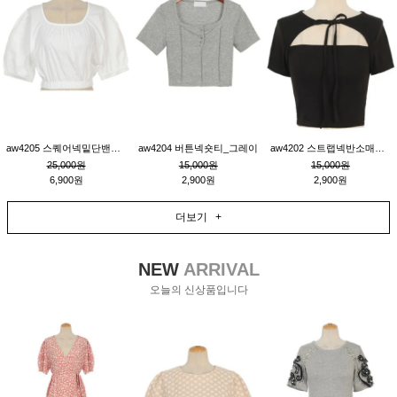
aw4205 스퀘어넥밑단밴딩숏블라우스_크림
aw4204 버튼넥숏티_그레이
aw4202 스트랩넥반소매숏티_블랙
25,000원
15,000원
15,000원
6,900원
2,900원
2,900원
더보기 +
NEW
ARRIVAL
오늘의 신상품입니다