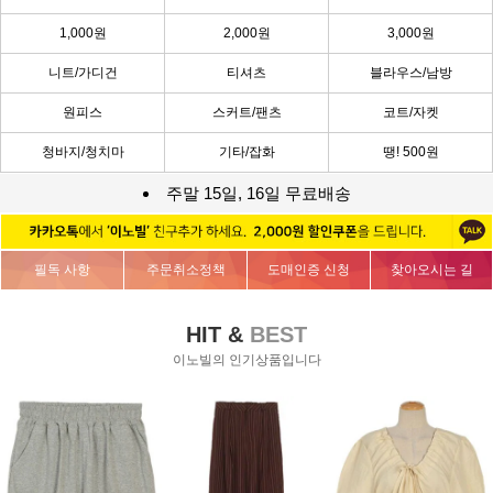
1,000원
2,000원
3,000원
니트/가디건
티셔츠
블라우스/남방
원피스
스커트/팬츠
코트/자켓
청바지/청치마
기타/잡화
땡! 500원
주말 15일, 16일 무료배송
필독 사항
주문취소정책
도매인증 신청
찾아오시는 길
HIT &
BEST
이노빌의 인기상품입니다