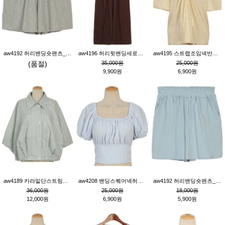
aw4192 허리밴딩숏팬츠_그레이
aw4196 허리뒷밴딩세로줄핀턱와이드팬츠_브라운
aw4195 스트랩조임넥반소매블라우스_연베이지
(품절)
35,000원
25,000원
9,900원
6,900원
aw4189 카라밑단스트링세로줄오버핏블라우스_크림
aw4208 밴딩스퀘어넥허리뒷트임블라우스_블루
aw4192 허리밴딩숏팬츠_블루
36,000원
25,000원
18,000원
12,000원
6,900원
5,900원