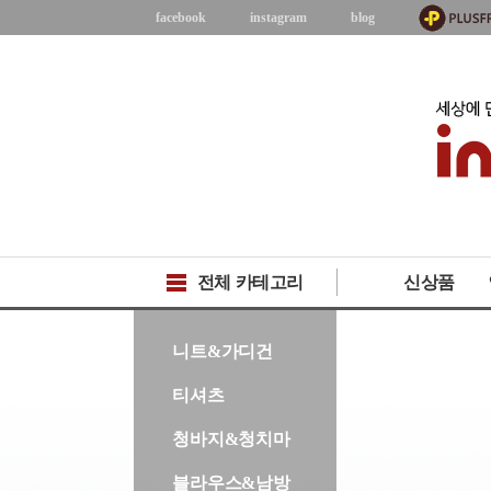
facebook
instagram
blog
전체 카테고리
신상품
-->
니트&가디건
티셔츠
청바지&청치마
블라우스&남방