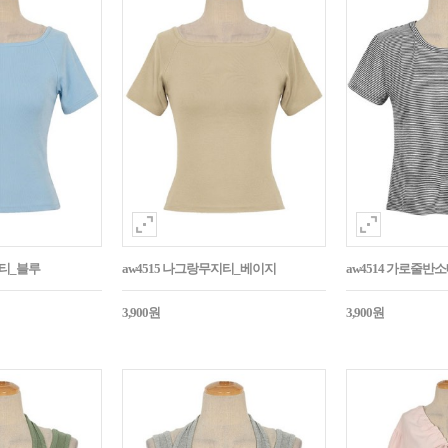
지티_블루
aw4515 나그랑무지티_베이지
aw4514 가로줄반
3,900원
3,900원