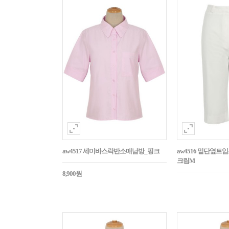
aw4517 세미바스락반소매남방_핑크
aw4516 밑단옆트
크림M
8,900원