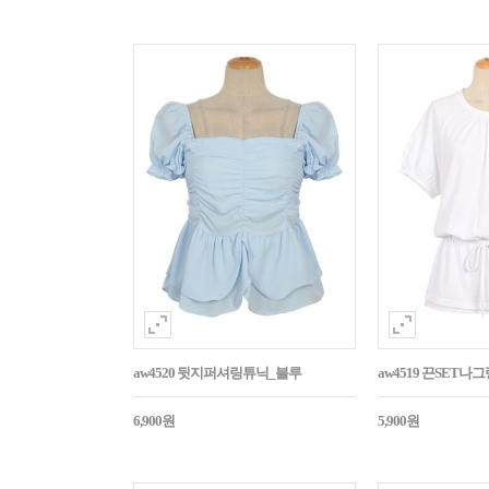
aw4520 뒷지퍼셔링튜닉_블루
aw4519 끈SET
6,900원
5,900원