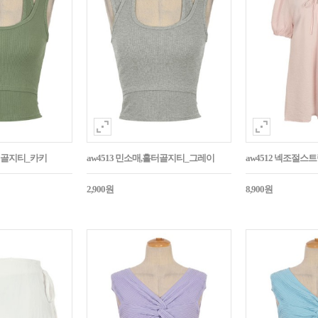
홀터골지티_카키
aw4513 민소매,홀터골지티_그레이
aw4512 넥조절
2,900원
8,900원