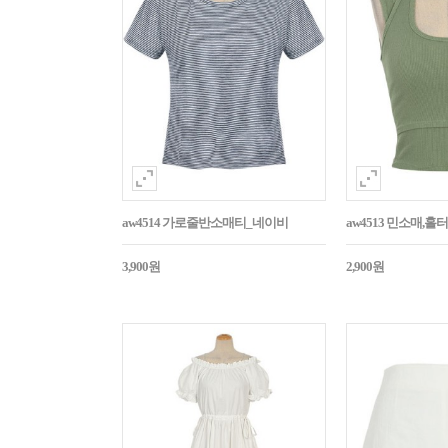
aw4514 가로줄반소매티_네이비
aw4513 민소매,
3,900원
2,900원