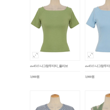
aw4515 나그랑무지티_올리브
aw4515 나그랑무
3,900원
3,900원