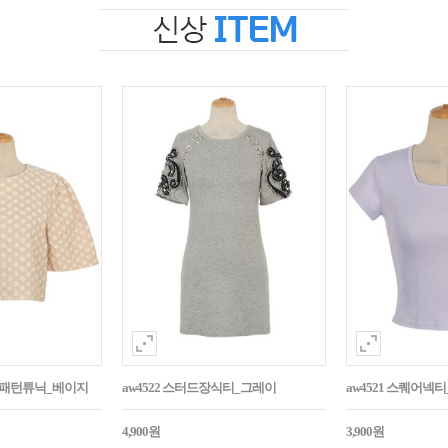
자수패턴튜닉_베이지
aw4522 스터드장식티_그레이
aw4521 스퀘어넥
4,900원
3,900원