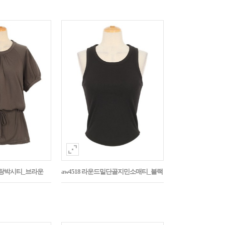
나그랑박시티_브라운
aw4518 라운드밑단골지민소매티_블랙