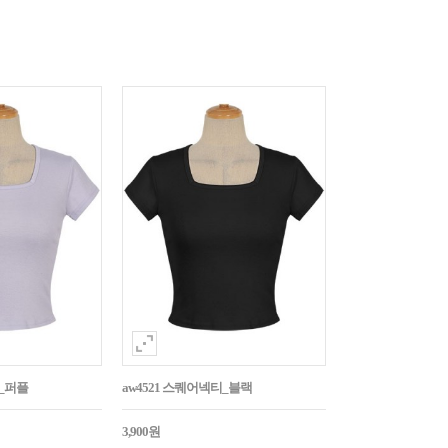
티_퍼플
aw4521 스퀘어넥티_블랙
3,900원