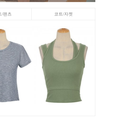
/팬츠
코트/자켓