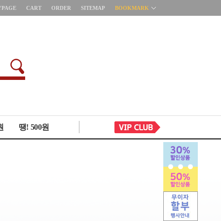
YPAGE
CART
ORDER
SITEMAP
BOOKMARK
원
땡! 500원