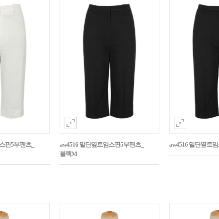
임스판5부팬츠_
aw4516 밑단옆트임스판5부팬츠_
aw4516 밑단옆트
블랙M