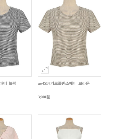
소매티_블랙
aw4514 가로줄반소매티_브라운
3,900원