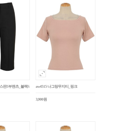
임스판5부팬츠_블랙S
aw4515 나그랑무지티_핑크
3,900원