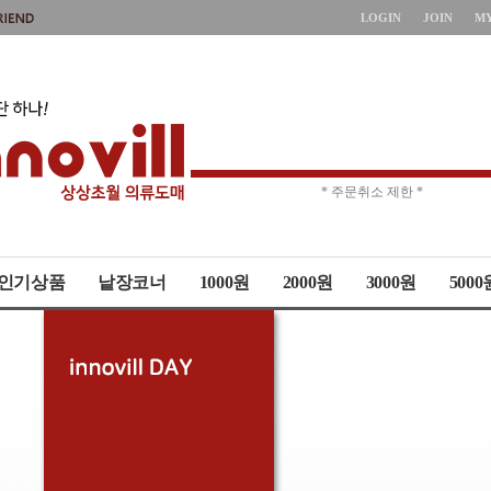
LOGIN
JOIN
M
* 상품up-date시간 *
* 주문취소 제한 *
인기상품
낱장코너
1000원
2000원
3000원
5000