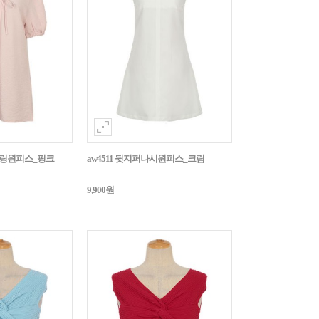
스트링원피스_핑크
aw4511 뒷지퍼나시원피스_크림
9,900원