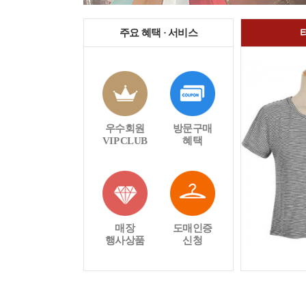
주요 혜택 · 서비스
우수회원
방문구매
VIP CLUB
혜택
매장
도매인증
행사상품
신청