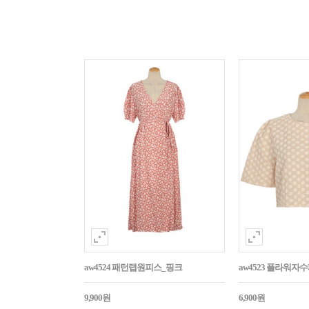
aw4524 패턴랩원피스_핑크
aw4523 플라워
9,900원
6,900원