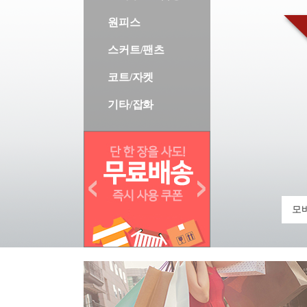
원피스
스커트/팬츠
코트/자켓
기타/잡화
모바