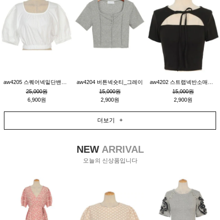
aw4205 스퀘어넥밑단밴딩숏블라우스_크림
aw4204 버튼넥숏티_그레이
aw4202 스트랩넥반소매숏티_블랙
25,000원
15,000원
15,000원
6,900원
2,900원
2,900원
더보기 +
NEW
ARRIVAL
오늘의 신상품입니다