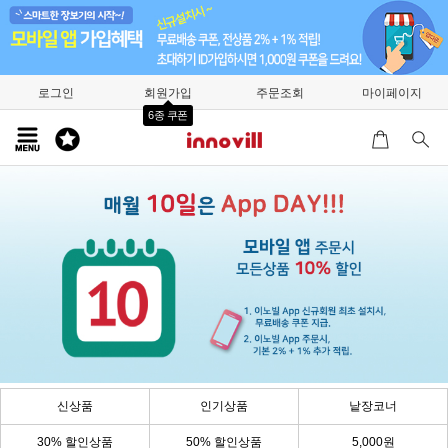
로그인
회원가입
주문조회
마이페이지
6종 쿠폰
신상품
인기상품
낱장코너
30% 할인상품
50% 할인상품
5,000원