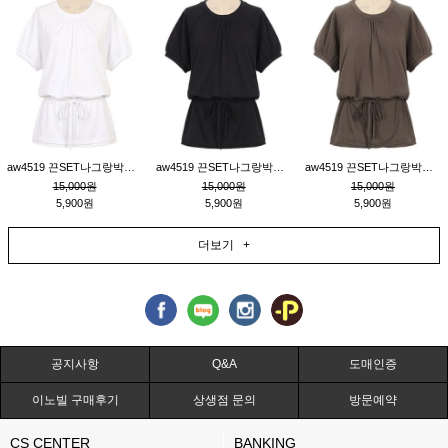
aw4519 끈SET나그랑박시티_크림
aw4519 끈SET나그랑박시티_블랙
aw4519 끈SET나그랑박시티_브라운
15,000원
15,000원
15,000원
5,900원
5,900원
5,900원
더보기 +
공지사항
Q&A
도매인증
이노빌 구매후기
상생점 문의
방문예약
CS CENTER
BANKING