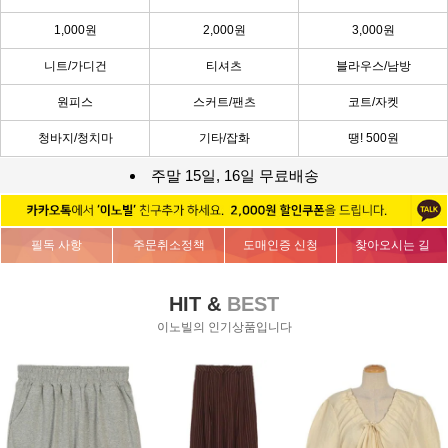
1,000원
2,000원
3,000원
니트/가디건
티셔츠
블라우스/남방
원피스
스커트/팬츠
코트/자켓
청바지/청치마
기타/잡화
땡! 500원
주말 15일, 16일 무료배송
필독 사항
주문취소정책
도매인증 신청
찾아오시는 길
HIT &
BEST
이노빌의 인기상품입니다