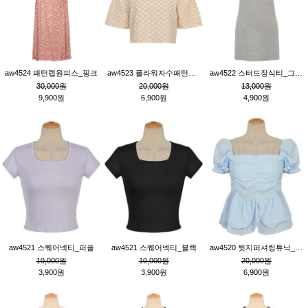
aw4524 패턴랩원피스_핑크
aw4523 플라워자수패턴튜닉_베이지
aw4522 스터드장식티_그레이
30,000원
20,000원
13,000원
9,900원
6,900원
4,900원
aw4521 스퀘어넥티_퍼플
aw4521 스퀘어넥티_블랙
aw4520 뒷지퍼셔링튜닉_블루
10,000원
10,000원
20,000원
3,900원
3,900원
6,900원