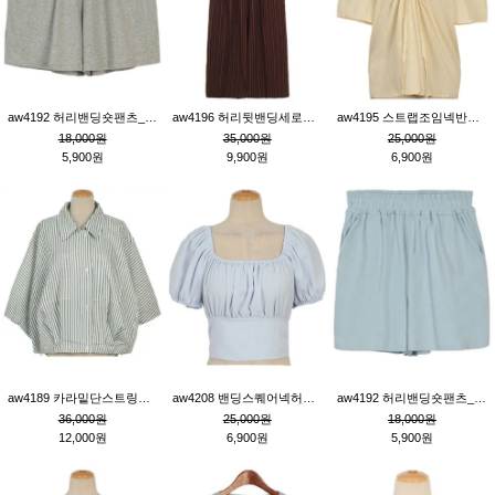
aw4192 허리밴딩숏팬츠_그레이
aw4196 허리뒷밴딩세로줄핀턱와이드팬츠_브라운
aw4195 스트랩조임넥반소매블라우스_연베이지
18,000원
35,000원
25,000원
5,900원
9,900원
6,900원
aw4189 카라밑단스트링세로줄오버핏블라우스_크림
aw4208 밴딩스퀘어넥허리뒷트임블라우스_블루
aw4192 허리밴딩숏팬츠_블루
36,000원
25,000원
18,000원
12,000원
6,900원
5,900원