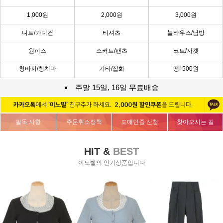
1,000원
2,000원
3,000원
니트/가디건
티셔츠
블라우스/남방
원피스
스커트/팬츠
코트/자켓
청바지/청치마
기타/잡화
땡! 500원
주말 15일, 16일 무료배송
필독 사항
주문취소정책
도매인증 신청
찾아오시는 길
HIT &
BEST
이노빌의 인기상품입니다