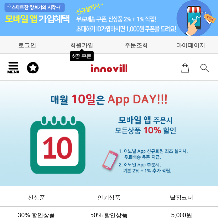
로그인
회원가입
주문조회
마이페이지
6종 쿠폰
신상품
인기상품
낱장코너
30% 할인상품
50% 할인상품
5,000원