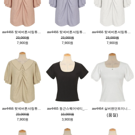
aw4466 뒷넥버튼셔링튜닉_핑크
aw4466 뒷넥버튼셔링튜닉_퍼플
aw4466 뒷넥버튼셔링튜닉_크림
23,000원
23,000원
23,000원
7,900원
7,900원
7,900원
aw4466 뒷넥버튼셔링튜닉_베이지
aw4465 둥근스퀘어넥티_블랙
aw4464 실버팬던트미니레이스티_크림
23,000원
10,000원
(품절)
7,900원
3,900원