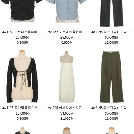
aw4132 도트패턴홀터레이어드St잔골지티_블랙
aw4132 도트패턴홀터레이어드St잔골지티_블루
aw4148 후크핀턱바스락팬츠_챠콜S
25,000원
25,000원
35,000원
6,900원
6,900원
11,000원
aw4125 끝단박음질스트랩오픈환편니트가디건_블랙
aw4145 어깨길이조절끈나시레이스러플원피스_아이보리
aw4148 후크핀턱바스락팬츠_카키M
18,000원
33,000원
35,000원
5,900원
11,000원
11,000원