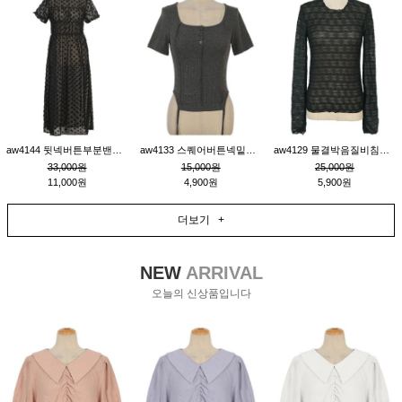
aw4144 뒷넥버튼부분밴딩레이어드비침원피스_블랙
aw4133 스퀘어버튼넥밑단줄잔골지환편티_챠콜
aw4129 물결박음질비침스판티_블랙
33,000원
15,000원
25,000원
11,000원
4,900원
5,900원
더보기 +
NEW
ARRIVAL
오늘의 신상품입니다