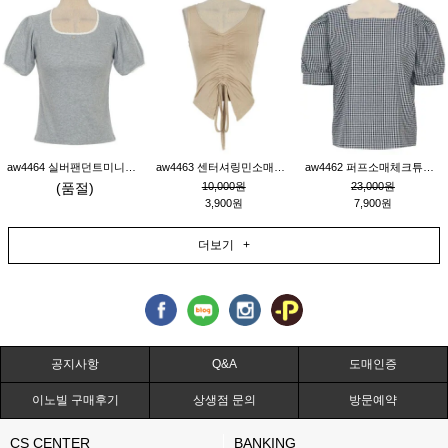
aw4464 실버팬던트미니레이스티_그레이
aw4463 센터셔링민소매티_베이지
aw4462 퍼프소매체크튜닉_네이비
(품절)
10,000원
23,000원
3,900원
7,900원
더보기 +
공지사항
Q&A
도매인증
이노빌 구매후기
상생점 문의
방문예약
CS CENTER
BANKING