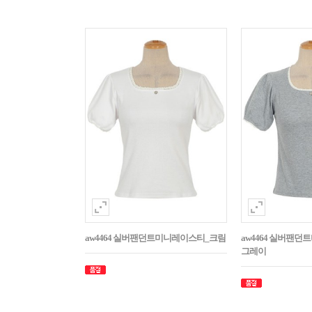
aw4464 실버팬던트미니레이스티_크림
aw4464 실버팬
그레이