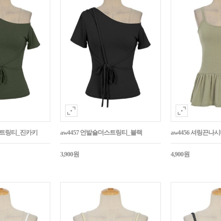
더스트링티_진카키
aw4457 언발숄더스트링티_블랙
aw4456 셔링끈나
3,900원
4,900원