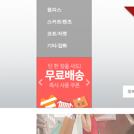
원피스
스커트/팬츠
코트/자켓
기타/잡화
모바