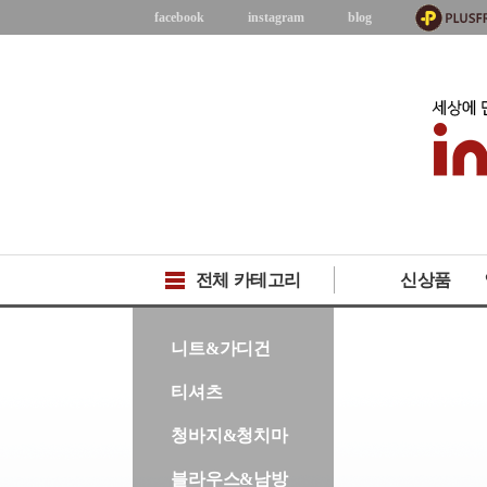
facebook
instagram
blog
전체 카테고리
신상품
-->
니트&가디건
티셔츠
청바지&청치마
블라우스&남방