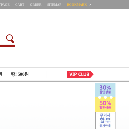
YPAGE
CART
ORDER
SITEMAP
BOOKMARK
원
땡! 500원