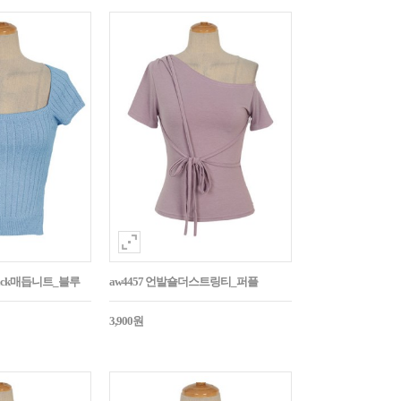
Back매듭니트_블루
aw4457 언발숄더스트링티_퍼플
3,900원