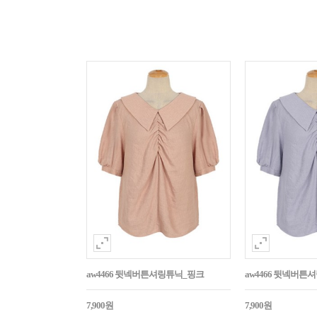
aw4466 뒷넥버튼셔링튜닉_핑크
aw4466 뒷넥버튼
7,900원
7,900원