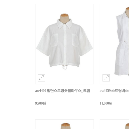
aw4460 밑단스트링숏블라우스_크림
aw4459 스트링
9,900원
11,000원