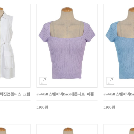
바스락집업원피스_크림
aw4458 스퀘어넥Back매듭니트_퍼플
aw4458 스퀘어넥
5,900원
5,900원