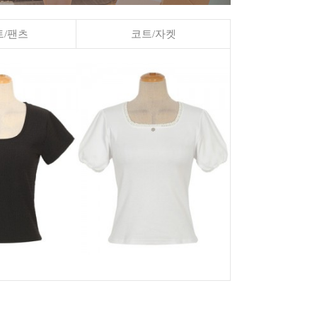
/팬츠
코트/자켓