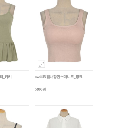
시티_카키
aw4455 캡내장민소매니트_핑크
5,900원