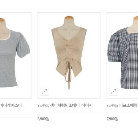
던트미니레이스티_
aw4463 센터셔링민소매티_베이지
aw4462 퍼프소
3,900원
7,900원