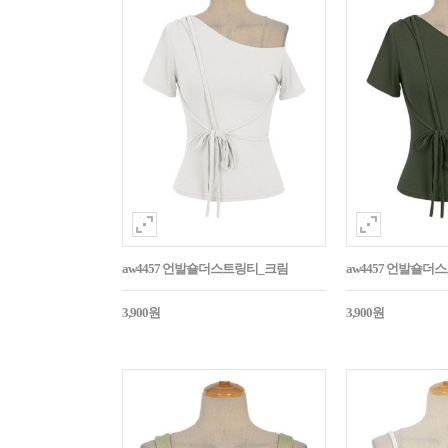
aw4457 언발숄더스트링티_크림
aw4457 언발숄
3,900원
3,900원