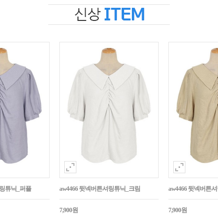
셔링튜닉_퍼플
aw4466 뒷넥버튼셔링튜닉_크림
aw4466 뒷넥버
7,900원
7,900원