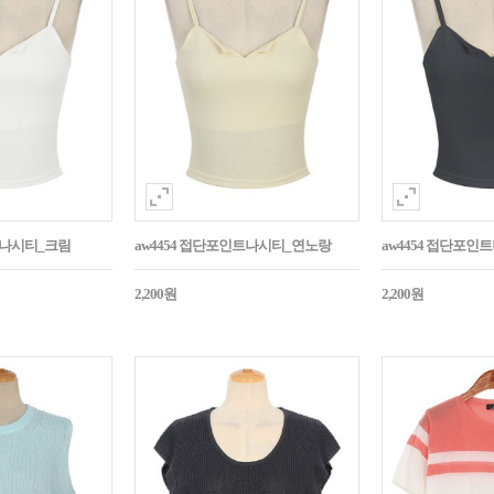
트나시티_크림
aw4454 접단포인트나시티_연노랑
aw4454 접단포인
2,200원
2,200원