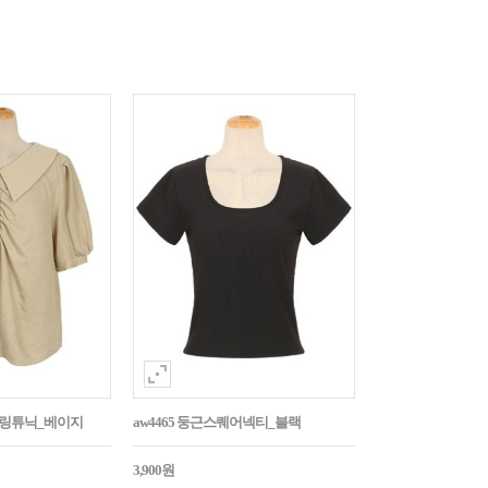
튼셔링튜닉_베이지
aw4465 둥근스퀘어넥티_블랙
3,900원