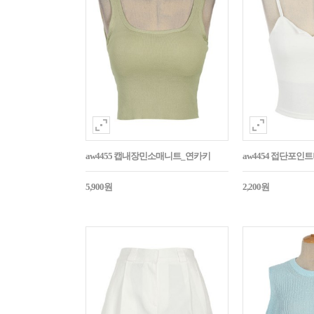
aw4455 캡내장민소매니트_연카키
aw4454 접단포인
5,900원
2,200원