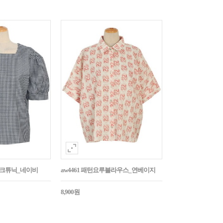
매체크튜닉_네이비
aw4461 패턴요루블라우스_연베이지
8,900원