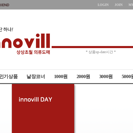
LOGIN
JOIN
M
* 주문취소 제한 *
* 상품up-date시간 *
인기상품
낱장코너
1000원
2000원
3000원
5000