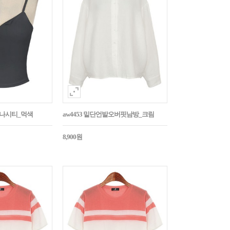
트나시티_먹색
aw4453 밑단언발오버핏남방_크림
8,900원