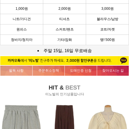
1,000원
2,000원
3,000원
니트/가디건
티셔츠
블라우스/남방
원피스
스커트/팬츠
코트/자켓
청바지/청치마
기타/잡화
땡! 500원
주말 15일, 16일 무료배송
필독 사항
주문취소정책
도매인증 신청
찾아오시는 길
HIT &
BEST
이노빌의 인기상품입니다