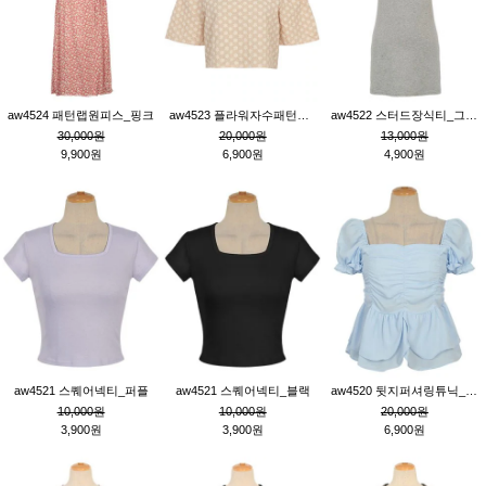
aw4524 패턴랩원피스_핑크
aw4523 플라워자수패턴튜닉_베이지
aw4522 스터드장식티_그레이
30,000원
20,000원
13,000원
9,900원
6,900원
4,900원
aw4521 스퀘어넥티_퍼플
aw4521 스퀘어넥티_블랙
aw4520 뒷지퍼셔링튜닉_블루
10,000원
10,000원
20,000원
3,900원
3,900원
6,900원