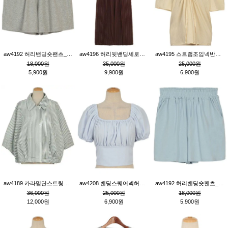
aw4192 허리밴딩숏팬츠_그레이
aw4196 허리뒷밴딩세로줄핀턱와이드팬츠_브라운
aw4195 스트랩조임넥반소매블라우스_연베이지
18,000원
35,000원
25,000원
5,900원
9,900원
6,900원
aw4189 카라밑단스트링세로줄오버핏블라우스_크림
aw4208 밴딩스퀘어넥허리뒷트임블라우스_블루
aw4192 허리밴딩숏팬츠_블루
36,000원
25,000원
18,000원
12,000원
6,900원
5,900원