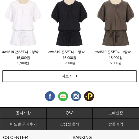
aw4519 끈SET나그랑박시티_크림
aw4519 끈SET나그랑박시티_블랙
aw4519 끈SET나그랑박시티_브라운
15,000원
15,000원
15,000원
5,900원
5,900원
5,900원
더보기 +
공지사항
Q&A
도매인증
이노빌 구매후기
상생점 문의
방문예약
CS CENTER
BANKING