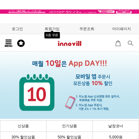
로그인
회원가입
주문조회
마이페이지
6종 쿠폰
신상품
인기상품
낱장코너
30% 할인상품
50% 할인상품
5,000원