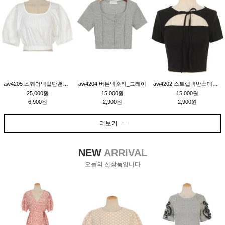
aw4205 스퀘어넥밑단밴딩숏블라우스_크림
aw4204 버튼넥숏티_그레이
aw4202 스트랩넥반소매숏티_블랙
25,000원
15,000원
15,000원
6,900원
2,900원
2,900원
더보기 +
NEW
ARRIVAL
오늘의 신상품입니다