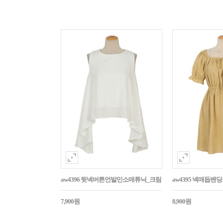
aw4396 뒷넥버튼언발민소매튜닉_크림
aw4395 넥매듭
7,900원
8,900원