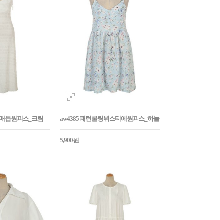
어깨매듭원피스_크림
aw4385 패턴쿨링뷔스티에원피스_하늘
5,900원