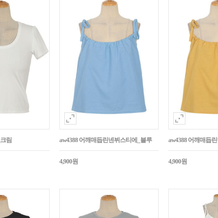
_크림
aw4388 어깨매듭린넨뷔스티에_블루
aw4388 어깨매
4,900원
4,900원