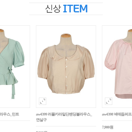
블라우스_민트
aw4399 러플카라밑단밴딩블라우스_
aw4398 넥매듭
연살구
7,900원