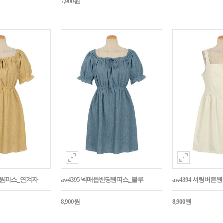
7,900원
밴딩원피스_연겨자
aw4395 넥매듭밴딩원피스_블루
aw4394 셔링버
8,900원
8,900원