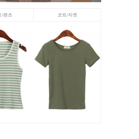
/팬츠
코트/자켓