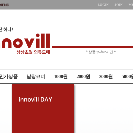
LOGIN
JOIN
M
* 주문취소 제한 *
* 상품up-date시간 *
인기상품
낱장코너
1000원
2000원
3000원
5000