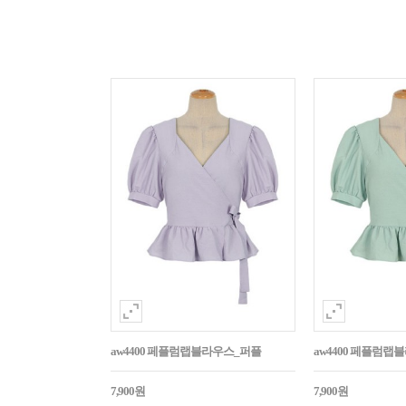
aw4400 페플럼랩블라우스_퍼플
aw4400 페플럼랩
7,900원
7,900원