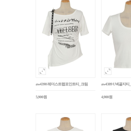
aw4390 레더스트랩포인트티_크림
aw4389 U넥골지티
5,900원
4,900원