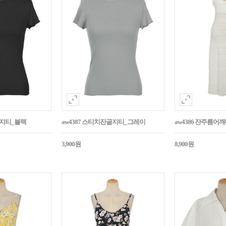
골지티_블랙
aw4387 스티치잔골지티_그레이
aw4386 잔주름
3,900원
8,900원