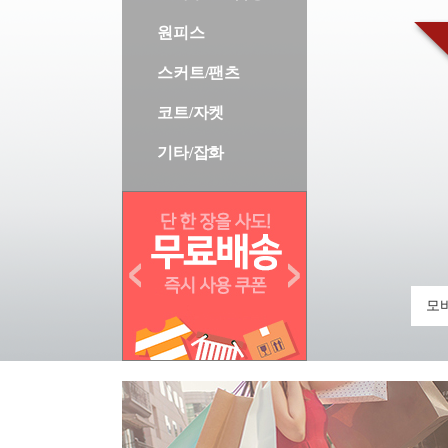
원피스
스커트/팬츠
코트/자켓
기타/잡화
모바