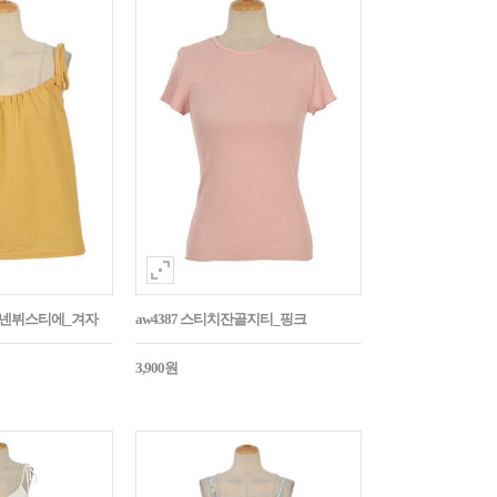
듭린넨뷔스티에_겨자
aw4387 스티치잔골지티_핑크
3,900원