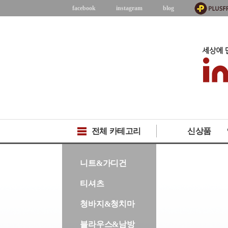
facebook
instagram
blog
전체 카테고리
신상품
-->
니트&가디건
티셔츠
청바지&청치마
블라우스&남방