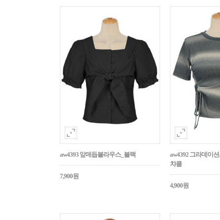
aw4393 앞매듭블라우스_블랙
aw4392 그라데
챠콜
7,900원
4,900원