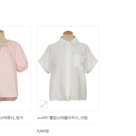
퍼프소매튜닉_핑크
aw4397 롤업소매블라우스_크림
8,900원