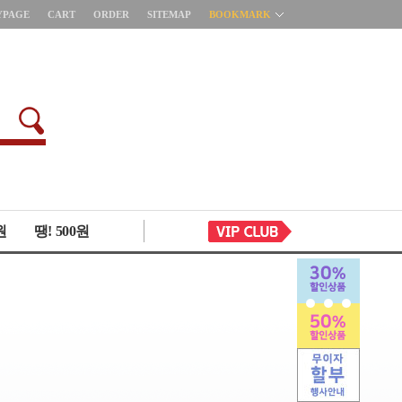
YPAGE
CART
ORDER
SITEMAP
BOOKMARK
원
땡! 500원