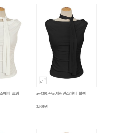
링민소매티_크림
aw4391 끈set셔링민소매티_블랙
3,900원