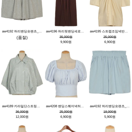
aw4192 허리밴딩숏팬츠_그레이
aw4196 허리뒷밴딩세로줄핀턱와이드팬츠_브라운
aw4195 스트랩조임넥반소매블라우스_연베이지
(품절)
35,000원
25,000원
9,900원
6,900원
aw4189 카라밑단스트링세로줄오버핏블라우스_크림
aw4208 밴딩스퀘어넥허리뒷트임블라우스_블루
aw4192 허리밴딩숏팬츠_블루
36,000원
25,000원
18,000원
12,000원
6,900원
5,900원