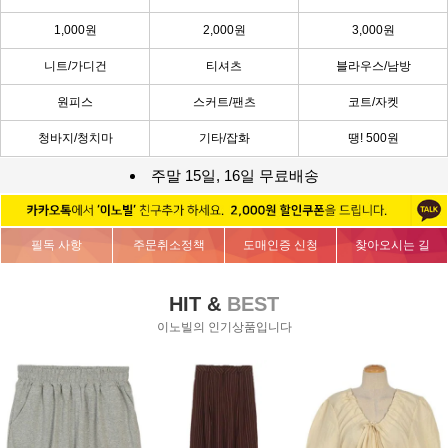
1,000원
2,000원
3,000원
니트/가디건
티셔츠
블라우스/남방
원피스
스커트/팬츠
코트/자켓
청바지/청치마
기타/잡화
땡! 500원
주말 15일, 16일 무료배송
필독 사항
주문취소정책
도매인증 신청
찾아오시는 길
HIT &
BEST
이노빌의 인기상품입니다