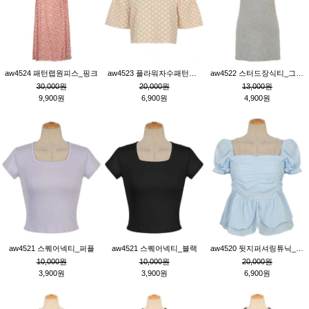
aw4524 패턴랩원피스_핑크
aw4523 플라워자수패턴튜닉_베이지
aw4522 스터드장식티_그레이
30,000원
20,000원
13,000원
9,900원
6,900원
4,900원
aw4521 스퀘어넥티_퍼플
aw4521 스퀘어넥티_블랙
aw4520 뒷지퍼셔링튜닉_블루
10,000원
10,000원
20,000원
3,900원
3,900원
6,900원