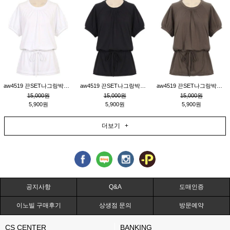
aw4519 끈SET나그랑박시티_크림
aw4519 끈SET나그랑박시티_블랙
aw4519 끈SET나그랑박시티_브라운
15,000원
15,000원
15,000원
5,900원
5,900원
5,900원
더보기 +
공지사항
Q&A
도매인증
이노빌 구매후기
상생점 문의
방문예약
CS CENTER
BANKING