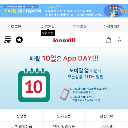
로그인
회원가입
주문조회
마이페이지
6종 쿠폰
신상품
인기상품
낱장코너
30% 할인상품
50% 할인상품
5,000원