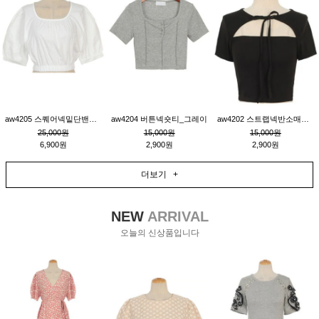
aw4205 스퀘어넥밑단밴딩숏블라우스_크림
aw4204 버튼넥숏티_그레이
aw4202 스트랩넥반소매숏티_블랙
25,000원
15,000원
15,000원
6,900원
2,900원
2,900원
더보기 +
NEW
ARRIVAL
오늘의 신상품입니다