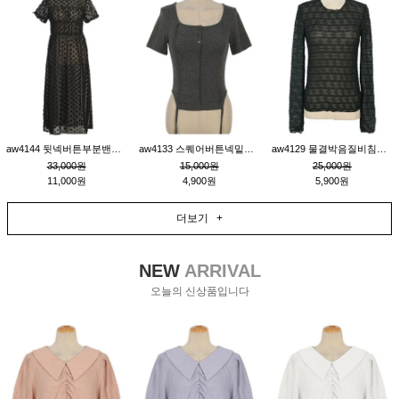
aw4144 뒷넥버튼부분밴딩레이어드비침원피스_블랙
aw4133 스퀘어버튼넥밑단줄잔골지환편티_챠콜
aw4129 물결박음질비침스판티_블랙
33,000원
15,000원
25,000원
11,000원
4,900원
5,900원
더보기 +
NEW
ARRIVAL
오늘의 신상품입니다