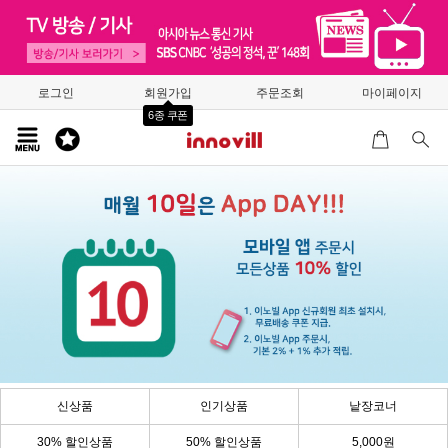
로그인
회원가입
주문조회
마이페이지
6종 쿠폰
신상품
인기상품
낱장코너
30% 할인상품
50% 할인상품
5,000원