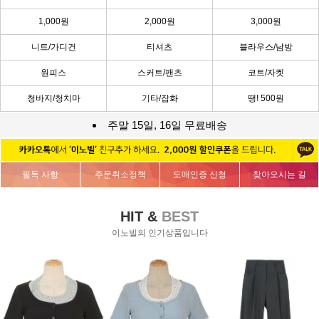
1,000원
2,000원
3,000원
니트/가디건
티셔츠
블라우스/남방
원피스
스커트/팬츠
코트/자켓
청바지/청치마
기타/잡화
땡! 500원
주말 15일, 16일 무료배송
필독 사항
주문취소정책
도매인증 신청
찾아오시는 길
HIT &
BEST
이노빌의 인기상품입니다