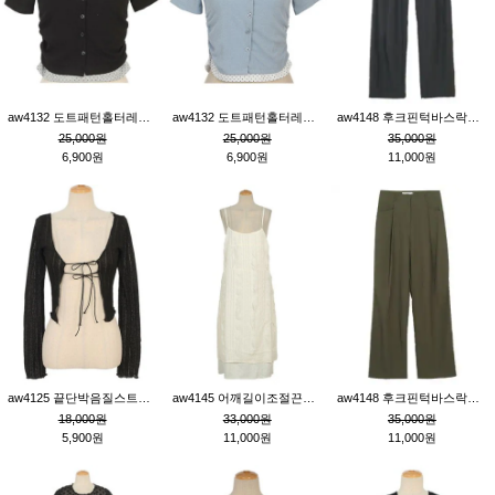
aw4132 도트패턴홀터레이어드St잔골지티_블랙
aw4132 도트패턴홀터레이어드St잔골지티_블루
aw4148 후크핀턱바스락팬츠_챠콜S
25,000원
25,000원
35,000원
6,900원
6,900원
11,000원
aw4125 끝단박음질스트랩오픈환편니트가디건_블랙
aw4145 어깨길이조절끈나시레이스러플원피스_아이보리
aw4148 후크핀턱바스락팬츠_카키M
18,000원
33,000원
35,000원
5,900원
11,000원
11,000원