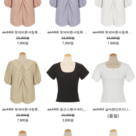
aw4466 뒷넥버튼셔링튜닉_핑크
aw4466 뒷넥버튼셔링튜닉_퍼플
aw4466 뒷넥버튼셔링튜닉_크림
23,000원
23,000원
23,000원
7,900원
7,900원
7,900원
aw4466 뒷넥버튼셔링튜닉_베이지
aw4465 둥근스퀘어넥티_블랙
aw4464 실버팬던트미니레이스티_크림
23,000원
10,000원
(품절)
7,900원
3,900원