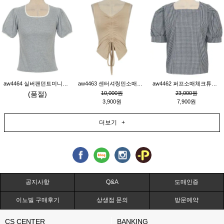
aw4464 실버팬던트미니레이스티_그레이
aw4463 센터셔링민소매티_베이지
aw4462 퍼프소매체크튜닉_네이비
(품절)
10,000원
23,000원
3,900원
7,900원
더보기 +
공지사항
Q&A
도매인증
이노빌 구매후기
상생점 문의
방문예약
CS CENTER
BANKING