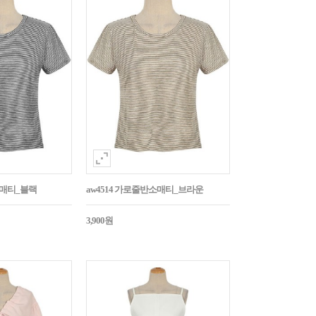
소매티_블랙
aw4514 가로줄반소매티_브라운
3,900원