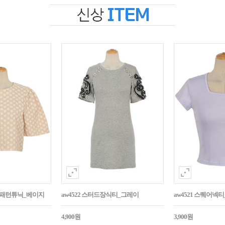
자수패턴튜닉_베이지
aw4522 스터드장식티_그레이
aw4521 스퀘어넥
4,900원
3,900원