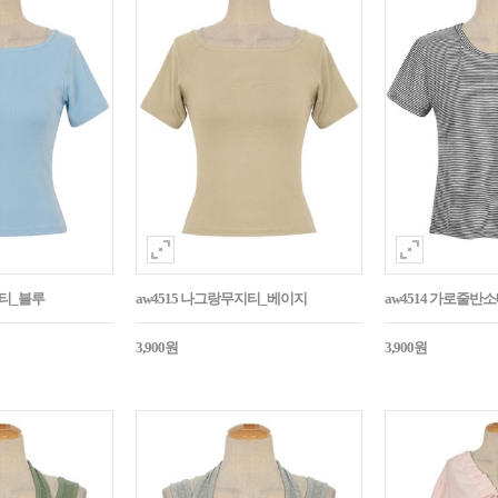
지티_블루
aw4515 나그랑무지티_베이지
aw4514 가로줄반
3,900원
3,900원