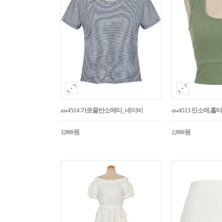
aw4514 가로줄반소매티_네이비
aw4513 민소매,
3,900원
2,900원