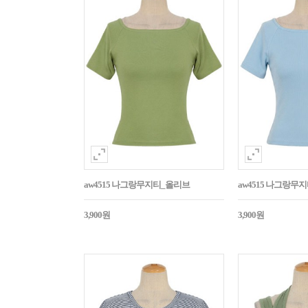
aw4515 나그랑무지티_올리브
aw4515 나그랑무
3,900원
3,900원