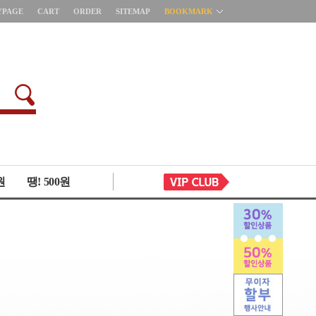
YPAGE
CART
ORDER
SITEMAP
BOOKMARK
원
땡! 500원