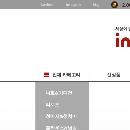
facebook
instagram
blog
전체 카테고리
신상품
-->
니트&가디건
티셔츠
청바지&청치마
블라우스&남방