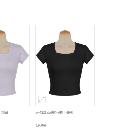
티_퍼플
aw4521 스퀘어넥티_블랙
3,900원