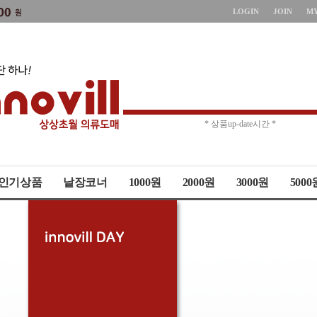
LOGIN
JOIN
M
* 주문취소 제한 *
* 상품up-date시간 *
인기상품
낱장코너
1000원
2000원
3000원
5000