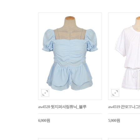
aw4520 뒷지퍼셔링튜닉_블루
aw4519 끈SET
6,900원
5,900원