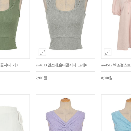
홀터골지티_카키
aw4513 민소매,홀터골지티_그레이
aw4512 넥조절
2,900원
8,900원