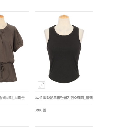
나그랑박시티_브라운
aw4518 라운드밑단골지민소매티_블랙
3,900원