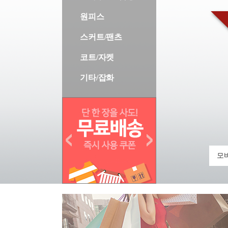
원피스
스커트/팬츠
코트/자켓
기타/잡화
모바