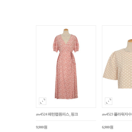
aw4524 패턴랩원피스_핑크
aw4523 플라워
9,900원
6,900원