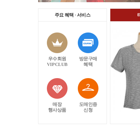
주요 혜택 · 서비스
우수회원
방문구매
VIP CLUB
혜택
매장
도매인증
행사상품
신청