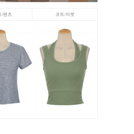
/팬츠
코트/자켓