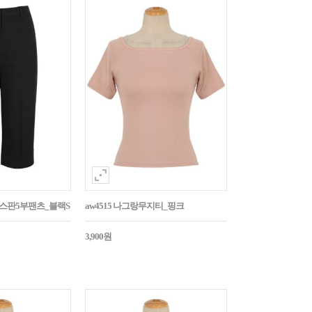
임스판5부팬츠_블랙S
aw4515 나그랑무지티_핑크
3,900원