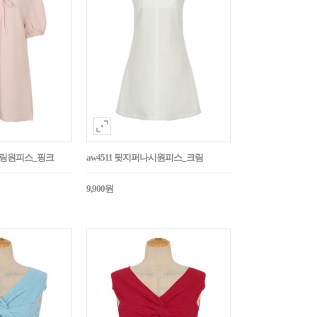
스트링원피스_핑크
aw4511 뒷지퍼나시원피스_크림
9,900원