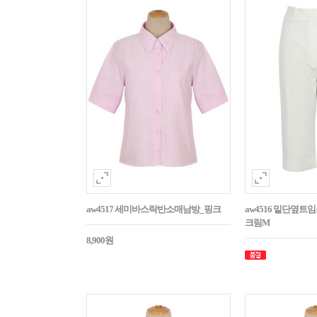
aw4517 세미바스락반소매남방_핑크
aw4516 밑단옆트
크림M
8,900원