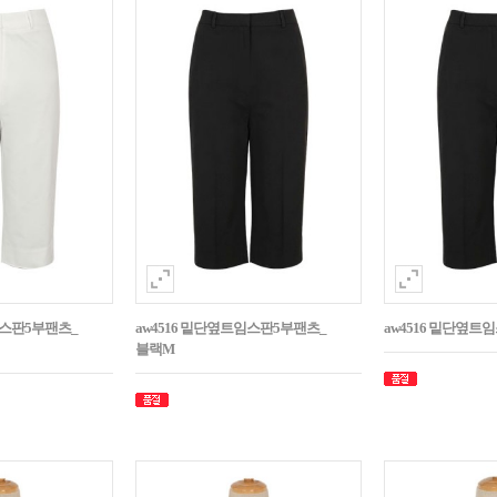
임스판5부팬츠_
aw4516 밑단옆트임스판5부팬츠_
aw4516 밑단옆트
블랙M