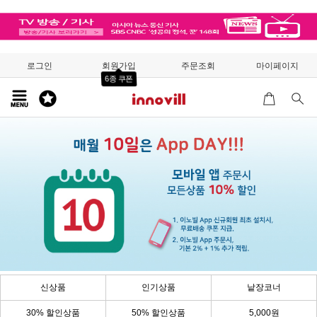
로그인
회원가입
주문조회
마이페이지
6종 쿠폰
신상품
인기상품
낱장코너
30% 할인상품
50% 할인상품
5,000원