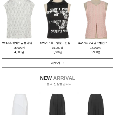
aw4255 뒷넥트임플라워패턴티_크림
aw4267 후드영문프린팅민소매티_블랙
aw4265 V넥앞트임민소매티블라우스_핑크
25,000원
15,000원
18,000원
4,900원
3,900원
5,900원
더보기 +
NEW
ARRIVAL
오늘의 신상품입니다