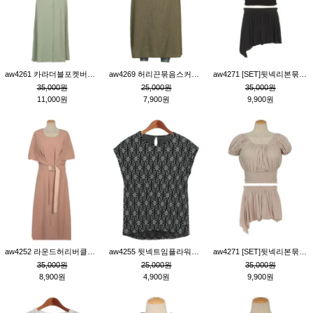
aw4261 카라더블포켓버튼원피스_카키
aw4269 허리끈묶음스커트_카키
aw4271 [SET]뒷넥리본묶음부분밴딩숏블라우스&허리밴딩스커트팬츠_블랙
35,000원
25,000원
35,000원
11,000원
7,900원
9,900원
aw4252 라운드허리버클원피스_핑크
aw4255 뒷넥트임플라워패턴티_블랙
aw4271 [SET]뒷넥리본묶음부분밴딩숏블라우스&허리밴딩스커트팬츠_베이지
35,000원
25,000원
35,000원
8,900원
4,900원
9,900원