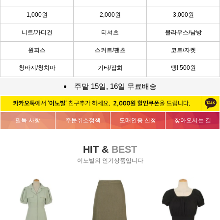
1,000원
2,000원
3,000원
니트/가디건
티셔츠
블라우스/남방
원피스
스커트/팬츠
코트/자켓
청바지/청치마
기타/잡화
땡! 500원
주말 15일, 16일 무료배송
필독 사항
주문취소정책
도매인증 신청
찾아오시는 길
HIT &
BEST
이노빌의 인기상품입니다