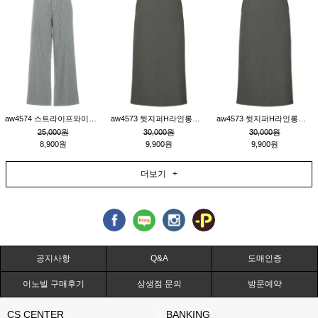
aw4574 스트라이프와이드팬츠_챠콜M
aw4573 뒷지퍼H라인롱스커트_연고동M
aw4573 뒷지퍼H라인롱스커트_연고동S
25,000원
30,000원
30,000원
8,900원
9,900원
9,900원
더보기 +
공지사항
Q&A
도매인증
이노빌 구매후기
상생점 문의
방문예약
CS CENTER
BANKING