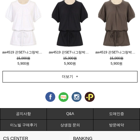
aw4519 끈SET나그랑박시티_크림
aw4519 끈SET나그랑박시티_블랙
aw4519 끈SET나그랑박시티_브라운
15,000원
15,000원
15,000원
5,900원
5,900원
5,900원
더보기 +
공지사항
Q&A
도매인증
이노빌 구매후기
상생점 문의
방문예약
CS CENTER
BANKING