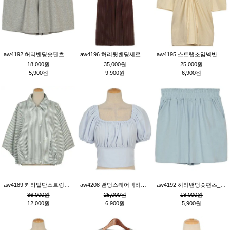
aw4192 허리밴딩숏팬츠_그레이
aw4196 허리뒷밴딩세로줄핀턱와이드팬츠_브라운
aw4195 스트랩조임넥반소매블라우스_연베이지
18,000원
35,000원
25,000원
5,900원
9,900원
6,900원
aw4189 카라밑단스트링세로줄오버핏블라우스_크림
aw4208 밴딩스퀘어넥허리뒷트임블라우스_블루
aw4192 허리밴딩숏팬츠_블루
36,000원
25,000원
18,000원
12,000원
6,900원
5,900원