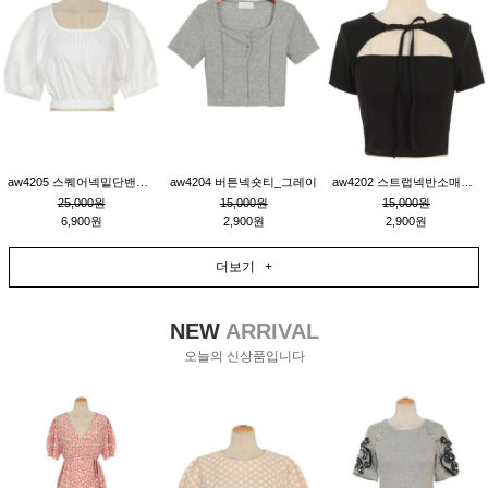
aw4205 스퀘어넥밑단밴딩숏블라우스_크림
aw4204 버튼넥숏티_그레이
aw4202 스트랩넥반소매숏티_블랙
25,000원
15,000원
15,000원
6,900원
2,900원
2,900원
더보기 +
NEW
ARRIVAL
오늘의 신상품입니다