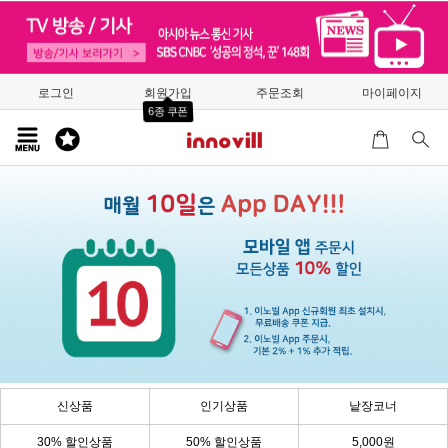
로그인
회원가입
주문조회
마이페이지
6종 쿠폰
신상품
인기상품
낱장코너
30% 할인상품
50% 할인상품
5,000원