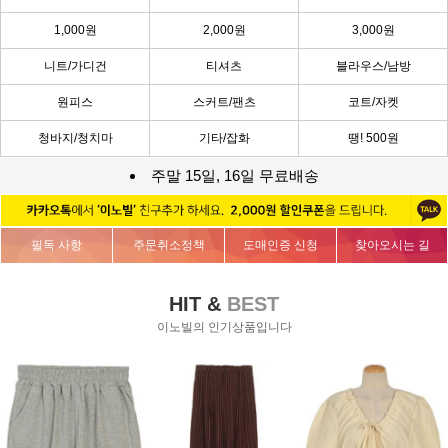
1,000원
2,000원
3,000원
니트/가디건
티셔츠
블라우스/남방
원피스
스커트/팬츠
코트/자켓
청바지/청치마
기타/잡화
땡! 500원
주말 15일, 16일 무료배송
필독 사항
주문취소정책
도매인증 신청
찾아오시는 길
HIT &
BEST
이노빌의 인기상품입니다