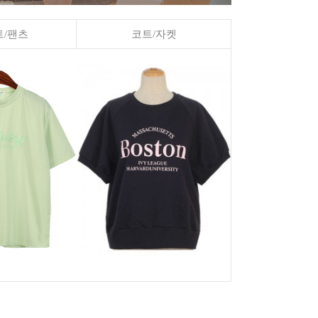
/팬츠
코트/자켓