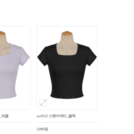
티_퍼플
aw4521 스퀘어넥티_블랙
3,900원