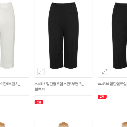
임스판5부팬츠_
aw4516 밑단옆트임스판5부팬츠_
aw4516 밑단옆트
블랙M