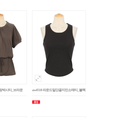
나그랑박시티_브라운
aw4518 라운드밑단골지민소매티_블랙