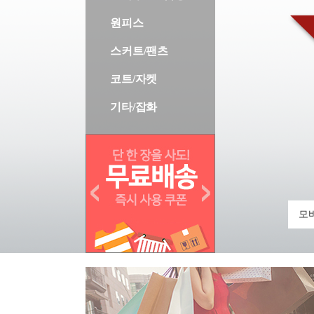
원피스
스커트/팬츠
코트/자켓
기타/잡화
모바