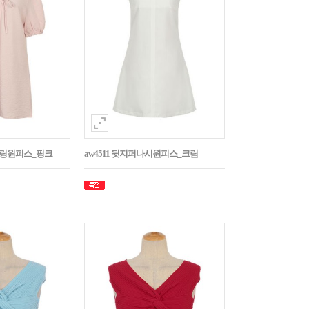
스트링원피스_핑크
aw4511 뒷지퍼나시원피스_크림