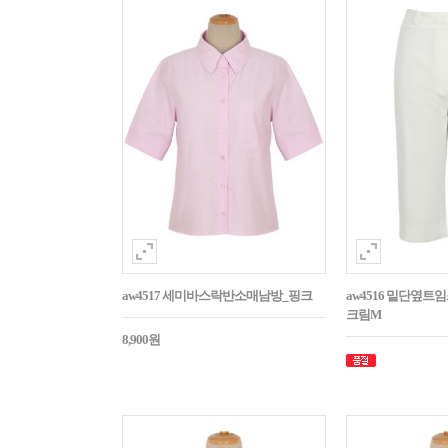
aw4517 세미바스락반소매남방_핑크
aw4516 밑단옆트
크림M
8,900원