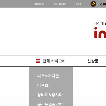
facebook
instagram
blog
전체 카테고리
신상품
-->
니트&가디건
티셔츠
청바지&청치마
블라우스&남방