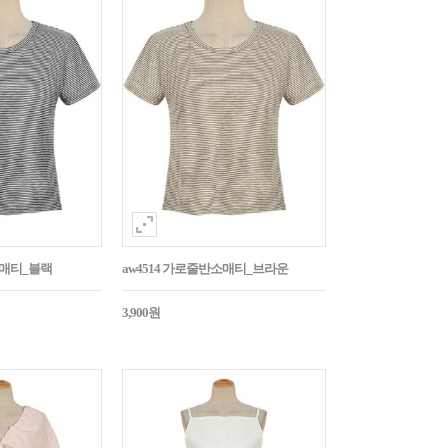
소매티_블랙
aw4514 가로줄반소매티_브라운
3,900원