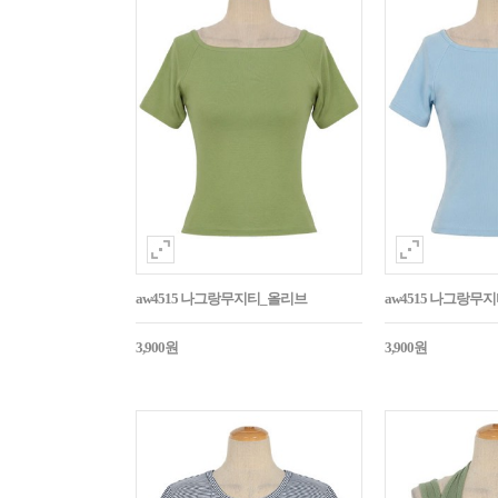
aw4515 나그랑무지티_올리브
aw4515 나그랑무
3,900원
3,900원