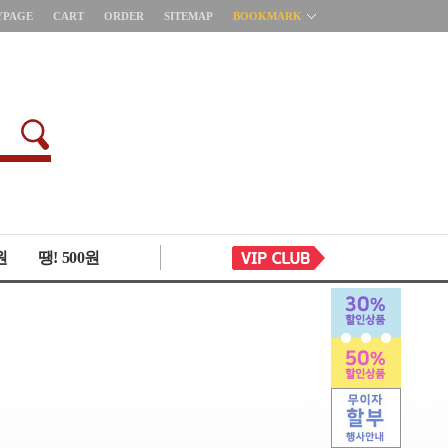
YPAGE
CART
ORDER
SITEMAP
BOOKMARK
원
땡! 500원