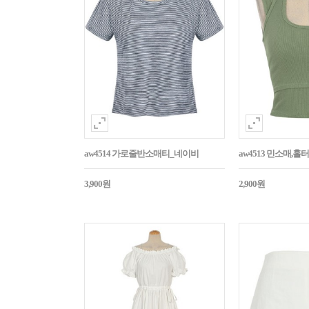
aw4514 가로줄반소매티_네이비
aw4513 민소매,
3,900원
2,900원