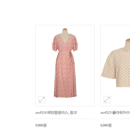
aw4524 패턴랩원피스_핑크
aw4523 플라워
9,900원
6,900원