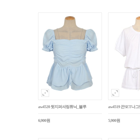
aw4520 뒷지퍼셔링튜닉_블루
aw4519 끈SET
6,900원
5,900원