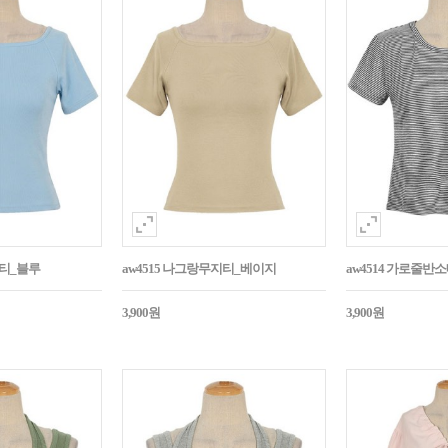
지티_블루
aw4515 나그랑무지티_베이지
aw4514 가로줄반
3,900원
3,900원