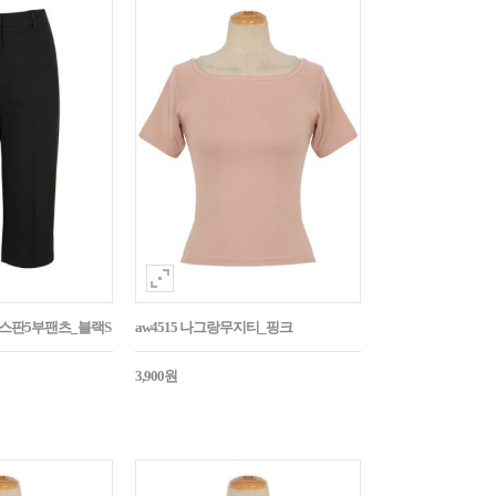
임스판5부팬츠_블랙S
aw4515 나그랑무지티_핑크
3,900원