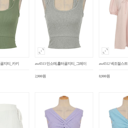
홀터골지티_카키
aw4513 민소매,홀터골지티_그레이
aw4512 넥조절
2,900원
8,900원