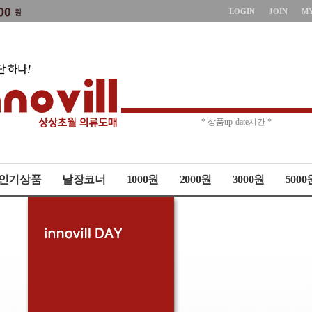
LOGIN
JOIN
M
* 주문취소 제한 *
* 상품up-date시간 *
인기상품
낱장코너
1000원
2000원
3000원
5000