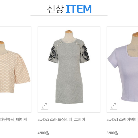
자수패턴튜닉_베이지
aw4522 스터드장식티_그레이
aw4521 스퀘어넥
4,900원
3,900원