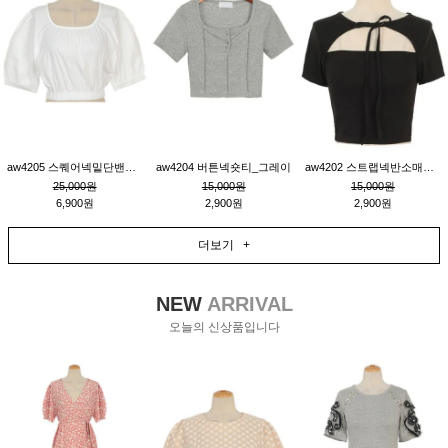
aw4205 스퀘어넥밑단밴딩숏블라우스_크림
aw4204 버튼넥숏티_그레이
aw4202 스트랩넥반소매숏티_블랙
25,000원
15,000원
15,000원
6,900원
2,900원
2,900원
더보기 +
NEW
ARRIVAL
오늘의 신상품입니다