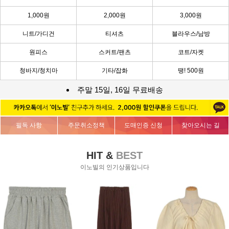
1,000원
2,000원
3,000원
니트/가디건
티셔츠
블라우스/남방
원피스
스커트/팬츠
코트/자켓
청바지/청치마
기타/잡화
땡! 500원
주말 15일, 16일 무료배송
필독 사항
주문취소정책
도매인증 신청
찾아오시는 길
HIT &
BEST
이노빌의 인기상품입니다