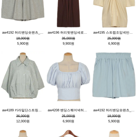
aw4192 허리밴딩숏팬츠_그레이
aw4196 허리뒷밴딩세로줄핀턱와이드팬츠_브라운
aw4195 스트랩조임넥반소매블라우스_연베이지
18,000원
35,000원
25,000원
5,900원
9,900원
6,900원
aw4189 카라밑단스트링세로줄오버핏블라우스_크림
aw4208 밴딩스퀘어넥허리뒷트임블라우스_블루
aw4192 허리밴딩숏팬츠_블루
36,000원
25,000원
18,000원
12,000원
6,900원
5,900원