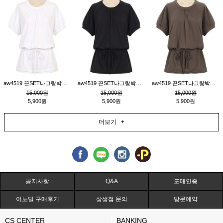
aw4519 끈SET나그랑박시티_크림
aw4519 끈SET나그랑박시티_블랙
aw4519 끈SET나그랑박시티_브라운
15,000원
15,000원
15,000원
5,900원
5,900원
5,900원
더보기 +
공지사항
Q&A
도매인증
이노빌 구매후기
상생점 문의
방문예약
CS CENTER
BANKING