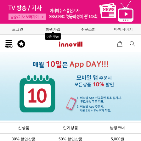
로그인
회원가입
주문조회
마이페이지
6종 쿠폰
신상품
인기상품
낱장코너
30% 할인상품
50% 할인상품
5,000원