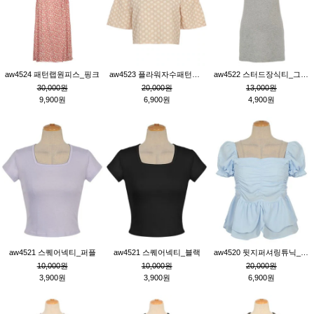
aw4524 패턴랩원피스_핑크
aw4523 플라워자수패턴튜닉_베이지
aw4522 스터드장식티_그레이
30,000원
20,000원
13,000원
9,900원
6,900원
4,900원
aw4521 스퀘어넥티_퍼플
aw4521 스퀘어넥티_블랙
aw4520 뒷지퍼셔링튜닉_블루
10,000원
10,000원
20,000원
3,900원
3,900원
6,900원